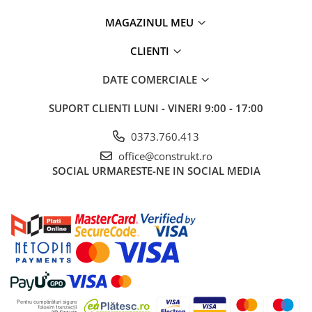
Manometre, presostate si
termostate
MAGAZINUL MEU
Regulatoare electronice
CLIENTI
Vane si servomotoare
DATE COMERCIALE
Servoregulatoare
Termostate pentru ventilo-
SUPORT CLIENTI
LUNI - VINERI 9:00 - 17:00
convectori
0373.760.413
Ventile termice de amestec
office@construkt.ro
Traductoare
SOCIAL
URMARESTE-NE IN SOCIAL MEDIA
UPS-uri si stabilizatoare de
tensiune
Ventile liniare
Ventile electromagnetice
Automatizare centrala termica
Termostate aplicatii industriale
Accesorii pentru echipamente