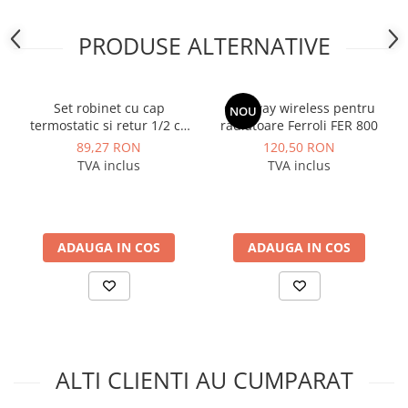
Dulapuri pentru climatizare
Unitati motocondensante
PRODUSE ALTERNATIVE
Sisteme evaporative de climatizare
Ventilatoare pentru baie
Set robinet cu cap
Gateway wireless pentru
NOU
Ventilatoare pentru tubulatura
termostatic si retur 1/2 cu
radiatoare Ferroli FER 800
prindere pentru PEX -
89,27 RON
120,50 RON
Filtrare si odorizare aer
R470A, Giacomini
TVA inclus
TVA inclus
Recuperatoare de caldura
Accesorii echipamente de
ventilatie si climatizare
ADAUGA IN COS
ADAUGA IN COS
Instalatii de apa si canalizare
Alimentare cu apa
Canalizare interioara
Canalizare exterioara
Canalizare pluviala
ALTI CLIENTI AU CUMPARAT
Distributie apa