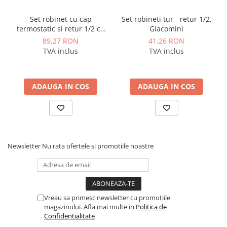
Instalatii de gaz
Tevi PEHD gaz
Set robinet cu cap
Set robineti tur - retur 1/2,
termostatic si retur 1/2 cu
Giacomini
Fitinguri gaz
prindere pentru PEX -
89,27 RON
41,26 RON
R470A, Giacomini
Vane de gaz si robineti
TVA inclus
TVA inclus
Aparate sudura si dispozitive gaz
Izolatii tehnice
ADAUGA IN COS
ADAUGA IN COS
Izolatii pentru aer conditionat
Izolatii pentru sisteme solare
Izolatii pentru tevi si conducte
Polistiren expandat
Newsletter
Nu rata ofertele si promotiile noastre
Vata minerala bazaltica
Automatizari si elemente de
automatizare
Automatizari panouri solare
Vreau sa primesc newsletter cu promotiile
magazinului. Afla mai multe in
Politica de
Grupuri de circulatie
Confidentialitate