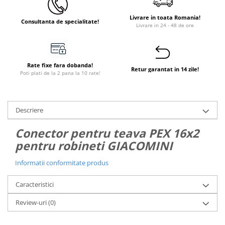
Instant apa calda pe gaz / GPL
Livrare in toata Romania!
Consultanta de specialitate!
Livrare in 24 - 48 de ore
Panouri solare si fotovoltaice
Panouri solare cu tuburi vidate
Panouri solare plane
Rate fixe fara dobanda!
Retur garantat in 14 zile!
Pachete complete panouri solare
Poti plati de la 2 pana la 10 rate!
Echipamente pentru panouri
solare
Descriere
Panouri solare fotovoltaice
Ventilatie si climatizare
Conector pentru teava PEX 16x2
Aparate de aer conditionat
pentru robineti GIACOMINI
Perdele de aer
Informatii conformitate produs
Ventiloconvectoare si sisteme VRF
Caracteristici
Chillere
Review-uri
(0)
Rooftop-uri pentru racire si
incalzire