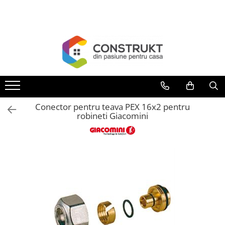
Toate Produsele
Incalzire
Centrale termice
Termoseminee, seminee si sobe
Cazane pe combustibil solid
Conector pentru teava PEX 16x2 pentru
Cazane pe combustibil gazos/lichid
robineti Giacomini
Termostate de ambient
Aeroterme si destratificatoare de
aer
Radiatoare si convectoare
Incalzire in pardoseala
Panouri radiante si incalzitoare cu
infrarosu