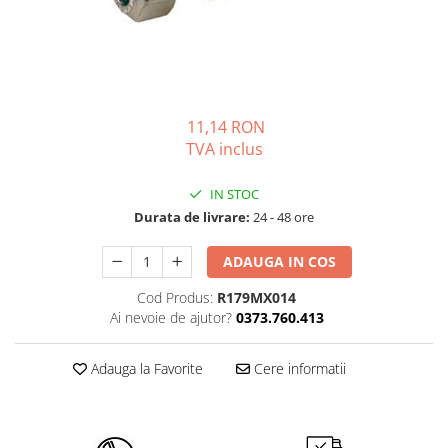
Solutii de curatare si tratare
Schimbatoare de caldura
Pompe de caldura
Contoare energie termica
11,14 RON
Sisteme de degivrare
TVA inclus
Incalzitoare pe motorina / gaz
Generatoare de abur
IN STOC
Durata de livrare:
24 - 48 ore
Distribuitoare si butelii de
egalizare
ADAUGA IN COS
Pompe de circulatie si accesorii
Cod Produs:
R179MX014
Vase de expansiune termice
Ai nevoie de ajutor?
0373.760.413
Detectoare si regulatoare de gaz si
fum
Adauga la Favorite
Cere informatii
Producere apa calda menajera
Boilere
Rezervoare de acumulare