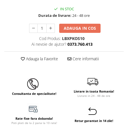
Instant apa calda pe gaz / GPL
IN STOC
Durata de livrare:
24 - 48 ore
Panouri solare si fotovoltaice
Panouri solare cu tuburi vidate
ADAUGA IN COS
Panouri solare plane
Cod Produs:
LBXPKOS10
Pachete complete panouri solare
Ai nevoie de ajutor?
0373.760.413
Echipamente pentru panouri
solare
Adauga la Favorite
Cere informatii
Panouri solare fotovoltaice
Ventilatie si climatizare
Aparate de aer conditionat
Perdele de aer
Livrare in toata Romania!
Consultanta de specialitate!
Livrare in 24 - 48 de ore
Ventiloconvectoare si sisteme VRF
Chillere
Rooftop-uri pentru racire si
Rate fixe fara dobanda!
Retur garantat in 14 zile!
incalzire
Poti plati de la 2 pana la 10 rate!