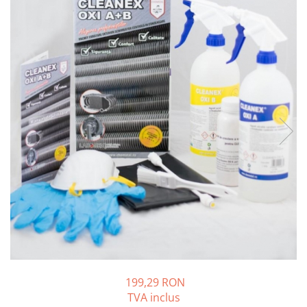
Solutii de curatare si tratare
Schimbatoare de caldura
Pompe de caldura
Contoare energie termica
Sisteme de degivrare
Incalzitoare pe motorina / gaz
Generatoare de abur
Distribuitoare si butelii de
egalizare
Pompe de circulatie si accesorii
Vase de expansiune termice
Detectoare si regulatoare de gaz si
fum
Producere apa calda menajera
199,29 RON
Boilere
TVA inclus
Rezervoare de acumulare