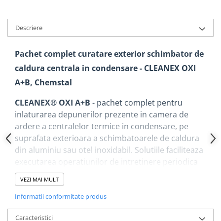
Dulapuri pentru climatizare
Unitati motocondensante
Descriere
Sisteme evaporative de climatizare
Ventilatoare pentru baie
Pachet complet curatare exterior schimbator de
Ventilatoare pentru tubulatura
caldura centrala in condensare - CLEANEX OXI
Filtrare si odorizare aer
A+B, Chemstal
Recuperatoare de caldura
CLEANEX® OXI A+B
- pachet complet pentru
Accesorii echipamente de
inlaturarea depunerilor prezente in camera de
ventilatie si climatizare
ardere a centralelor termice in condensare, pe
Instalatii de apa si canalizare
suprafata exterioara a schimbatoarele de caldura
din aluminiu sau otel inoxidabil. Solutiile faciliteaza
Alimentare cu apa
executarea operatiunilor de intretinere periodica
Canalizare interioara
in vederea unei curatari eficienta a schimbatorului
VEZI MAI MULT
Canalizare exterioara
de caldura, pentru imbunatatirea transferului
Canalizare pluviala
termic si asigurarea evacuarii corespunzatoare a
Informatii conformitate produs
gazelor arse si a condensului rezultat.
Distributie apa
Caracteristici