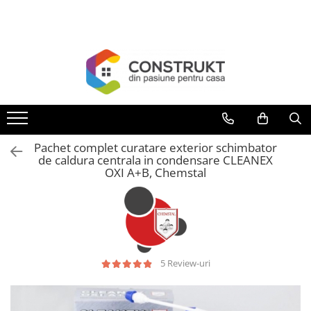
Toate Produsele
Incalzire
Centrale termice
Termoseminee, seminee si sobe
Cazane pe combustibil solid
Pachet complet curatare exterior schimbator
Cazane pe combustibil gazos/lichid
de caldura centrala in condensare CLEANEX
OXI A+B, Chemstal
Termostate de ambient
Aeroterme si destratificatoare de
aer
Radiatoare si convectoare
Incalzire in pardoseala
5 Review-uri
Panouri radiante si incalzitoare cu
infrarosu