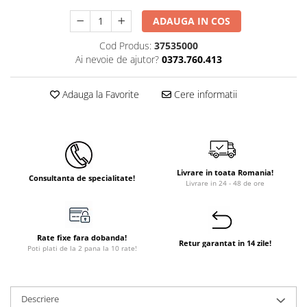
Instant apa calda pe gaz / GPL
ADAUGA IN COS
Panouri solare si fotovoltaice
Cod Produs:
37535000
Panouri solare cu tuburi vidate
Ai nevoie de ajutor?
0373.760.413
Panouri solare plane
Adauga la Favorite
Cere informatii
Pachete complete panouri solare
Echipamente pentru panouri
solare
Panouri solare fotovoltaice
Livrare in toata Romania!
Ventilatie si climatizare
Consultanta de specialitate!
Livrare in 24 - 48 de ore
Aparate de aer conditionat
Perdele de aer
Ventiloconvectoare si sisteme VRF
Rate fixe fara dobanda!
Retur garantat in 14 zile!
Poti plati de la 2 pana la 10 rate!
Chillere
Rooftop-uri pentru racire si
incalzire
Descriere