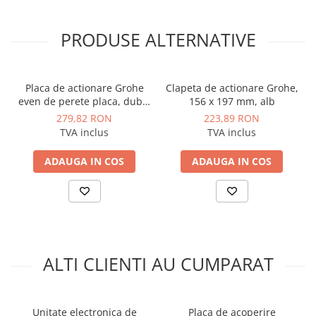
Instalatii de gaz
Tevi PEHD gaz
PRODUSE ALTERNATIVE
Fitinguri gaz
Vane de gaz si robineti
Placa de actionare Grohe
Clapeta de actionare Grohe,
Aparate sudura si dispozitive gaz
even de perete placa, dubla
156 x 197 mm, alb
Izolatii tehnice
actionare, 156 x 197 mm,
279,82 RON
223,89 RON
verticala sau orizontala,
Izolatii pentru aer conditionat
TVA inclus
TVA inclus
negru lucios
Izolatii pentru sisteme solare
ADAUGA IN COS
ADAUGA IN COS
Izolatii pentru tevi si conducte
Polistiren expandat
Vata minerala bazaltica
Automatizari si elemente de
automatizare
ALTI CLIENTI AU CUMPARAT
Automatizari panouri solare
Grupuri de circulatie
Unitate electronica de
Placa de acoperire