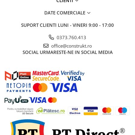
CLIENTI
industriale
Echipamente pentru tratarea si
DATE COMERCIALE
pomparea apei
SUPORT CLIENTI
LUNI - VINERI 9:00 - 17:00
Pompe submersibile
Pompe de suprafata
0373.760.413
Pompe pentru piscine
office@construkt.ro
SOCIAL
URMARESTE-NE IN SOCIAL MEDIA
Motopompe
Hidrofoare
Vase de expansiune pentru
hidrofor
Grupuri de pompare apa
Rezervoare apa si accesorii stocare
Echipamente de filtrare si
dedurizare apa
Contoare de apa - Apometre
Camine apometru