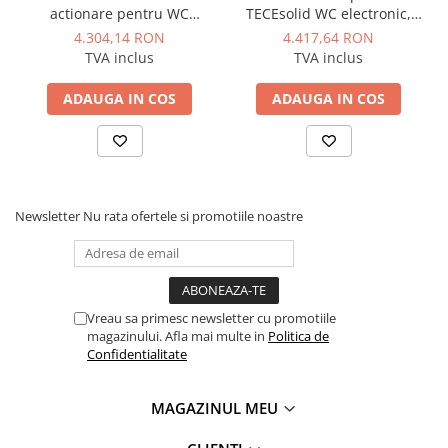
Manometre, presostate si
actionare pentru WC
TECEsolid WC electronic,
termostate
TECEsolid, alb mat,
crom lucios, 12 V
4.304,14 RON
4.417,64 RON
alimentare 12 V
Regulatoare electronice
TVA inclus
TVA inclus
Vane si servomotoare
ADAUGA IN COS
ADAUGA IN COS
Servoregulatoare
Termostate pentru ventilo-
convectori
Ventile termice de amestec
Newsletter
Nu rata ofertele si promotiile noastre
Traductoare
UPS-uri si stabilizatoare de
tensiune
Ventile liniare
Vreau sa primesc newsletter cu promotiile
magazinului. Afla mai multe in
Politica de
Ventile electromagnetice
Confidentialitate
Automatizare centrala termica
Termostate aplicatii industriale
MAGAZINUL MEU
Accesorii pentru echipamente