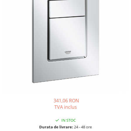
Solutii de curatare si tratare
Schimbatoare de caldura
Pompe de caldura
Contoare energie termica
Sisteme de degivrare
Incalzitoare pe motorina / gaz
Generatoare de abur
Distribuitoare si butelii de
egalizare
Pompe de circulatie si accesorii
Vase de expansiune termice
Detectoare si regulatoare de gaz si
341,06 RON
fum
TVA inclus
Producere apa calda menajera
Boilere
IN STOC
Durata de livrare:
24 - 48 ore
Rezervoare de acumulare