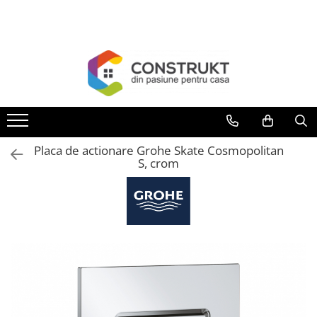
Toate Produsele
Incalzire
Centrale termice
Termoseminee, seminee si sobe
Cazane pe combustibil solid
Placa de actionare Grohe Skate Cosmopolitan
Cazane pe combustibil gazos/lichid
S, crom
Termostate de ambient
Aeroterme si destratificatoare de
aer
Radiatoare si convectoare
Incalzire in pardoseala
Panouri radiante si incalzitoare cu
infrarosu