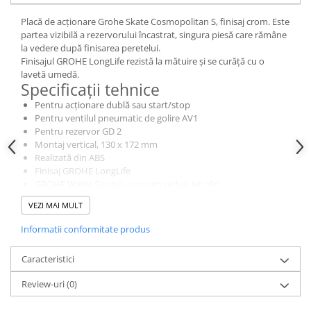
Dulapuri pentru climatizare
Placă de acționare Grohe Skate Cosmopolitan S, finisaj crom. Este
Unitati motocondensante
partea vizibilă a rezervorului încastrat, singura piesă care rămâne
la vedere după finisarea peretelui.
Sisteme evaporative de climatizare
Finisajul GROHE LongLife rezistă la mătuire și se curăță cu o
Ventilatoare pentru baie
lavetă umedă.
Specificații tehnice
Ventilatoare pentru tubulatura
Pentru acționare dublă sau start/stop
Filtrare si odorizare aer
Pentru ventilul pneumatic de golire AV1
Pentru rezervor GD 2
Recuperatoare de caldura
Montaj vertical, 130 x 172 mm
Accesorii echipamente de
Realizată din ABS
Finisaj GROHE LongLife
ventilatie si climatizare
GROHE Water Saving - consum redus, jet plin
Instalatii de apa si canalizare
Și suporturi de fixare incluse
VEZI MAI MULT
Compatibilă cu Rapid SLX
Alimentare cu apa
Pentru Rapid SL și Uniset cu rezervor GD 2 se comandă
Informatii conformitate produs
Canalizare interioara
separat burduful
40911000
(se comandă separat)
Canalizare exterioara
Caracteristici
Pentru Rapid SL și Uniset cu înălțime de montaj 0,82 m se
Canalizare pluviala
comandă separat
Review-uri
(0)
Burduful
40950000
Distributie apa