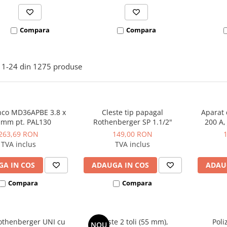
Compara
Compara
1-
24
din
1275
produse
nco MD36APBE 3.8 x
Cleste tip papagal
Aparat 
 mm pt. PAL130
Rothenberger SP 1.1/2"
200 A,
263,69 RON
149,00 RON
TVA inclus
TVA inclus
A IN COS
ADAUGA IN COS
ADAU
Compara
Compara
othenberger UNI cu
Cleste 2 toli (55 mm),
Poli
NOU