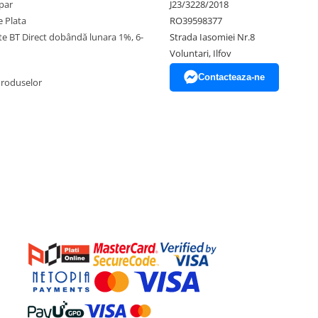
par
J23/3228/2018
 Plata
RO39598377
ate BT Direct dobândă lunara 1%, 6-
Strada Iasomiei Nr.8
Voluntari, Ilfov
Contacteaza-ne
Produselor