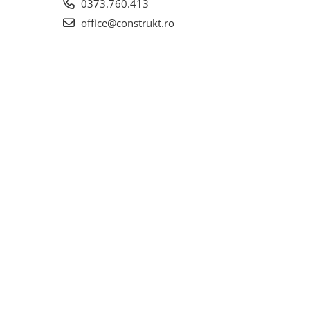
0373.760.413
office@construkt.ro