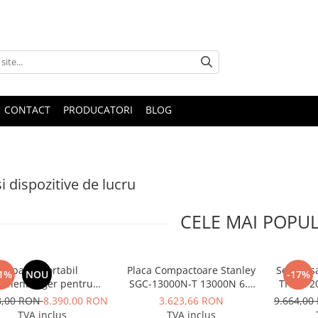
CONTACT
PRODUCATORI
BLOG
i dispozitive de lucru
CELE MAI POPU
Aparat portabil
Placa Compactoare Stanley
Set pres
1%
NOU
-17%
othenberger pentru
SGC-13000N-T 13000N 6.5
TH 16-2
le de prindere la tevi,
CP 196cc
8,00 RON
8.390,00 RON
3.623,66 RON
9.664,0
el ROGROOVER pentru
TVA inclus
TVA inclus