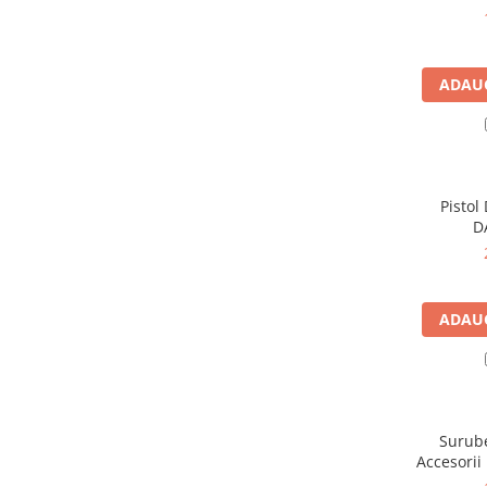
Instalatii de gaz
Tevi PEHD gaz
Fitinguri gaz
ADAUG
Vane de gaz si robineti
Aparate sudura si dispozitive gaz
Izolatii tehnice
Izolatii pentru aer conditionat
Pistol
D
Izolatii pentru sisteme solare
Izolatii pentru tevi si conducte
Polistiren expandat
ADAUG
Vata minerala bazaltica
Automatizari si elemente de
automatizare
Automatizari panouri solare
Surube
Grupuri de circulatie
Accesori