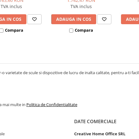
163,60 RON
1.742,47 RON
TVA inclus
TVA inclus
A IN COS
ADAUGA IN COS
ADAU
Compara
Compara
-o varietate de scule si dispozitive de lucru de inalta calitate, pentru a-ti facil
la mai multe in
Politica de Confidentialitate
DATE COMERCIALE
ale
Creative Home Office SRL