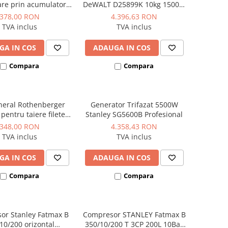
re prin acumulator,
DeWALT D25899K 10kg 1500W
acumulator inclus,
17.9J
378,00 RON
4.396,63 RON
model HY-AG 180-125
TVA inclus
TVA inclus
LI-SOLO
GA IN COS
ADAUGA IN COS
Compara
Compara
neral Rothenberger
Generator Trifazat 5500W
entru taiere filete
Stanley SG5600B Profesional
bidon 5 litri
348,00 RON
4.358,43 RON
TVA inclus
TVA inclus
GA IN COS
ADAUGA IN COS
Compara
Compara
or Stanley Fatmax B
Compresor STANLEY Fatmax B
10/200 orizontal
350/10/200 T 3CP 200L 10Bar