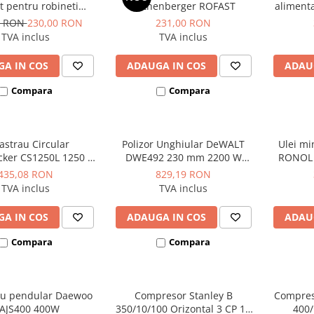
et pentru robineti
Rothenberger ROFAST
alimenta
or si fitinguri de
fara 
0 RON
230,00 RON
231,00 RON
legatura
Hyundai 
TVA inclus
TVA inclus
A IN COS
ADAUGA IN COS
ADAU
Compara
Compara
rastrau Circular
Polizor Unghiular DeWALT
Ulei mi
cker CS1250L 1250 W
DWE492 230 mm 2200 W
RONOL p
90 mm 66 mm
6.500 rpm
435,08 RON
829,19 RON
TVA inclus
TVA inclus
A IN COS
ADAUGA IN COS
ADAU
Compara
Compara
au pendular Daewoo
Compresor Stanley B
Compres
AJS400 400W
350/10/100 Orizontal 3 CP 10
400/