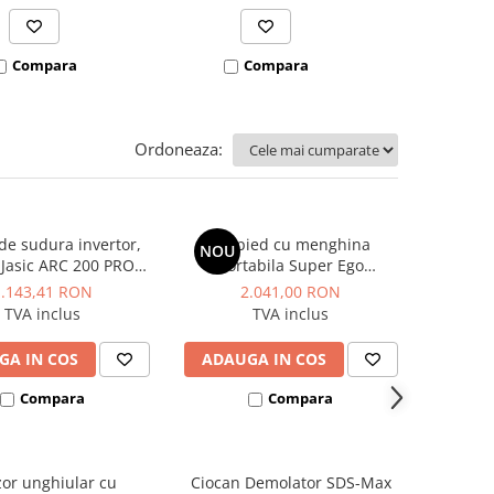
Compara
Compara
Co
Ordoneaza:
de sudura invertor,
Trepied cu menghina
NOU
 Jasic ARC 200 PRO
portabila Super Ego
(Z209)
Rothenberger
1.143,41 RON
2.041,00 RON
TVA inclus
TVA inclus
GA IN COS
ADAUGA IN COS
Compara
Compara
zor unghiular cu
Ciocan Demolator SDS-Max