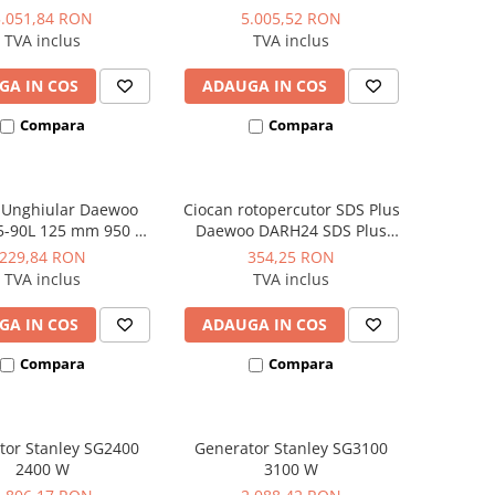
sional 3CP 10Bar
330L/min
5.051,84 RON
5.005,52 RON
390L/min
TVA inclus
TVA inclus
GA IN COS
ADAUGA IN COS
Compara
Compara
r Unghiular Daewoo
Ciocan rotopercutor SDS Plus
-90L 125 mm 950 W
Daewoo DARH24 SDS Plus
12.000 rpm
1050W 24mm
229,84 RON
354,25 RON
TVA inclus
TVA inclus
GA IN COS
ADAUGA IN COS
Compara
Compara
tor Stanley SG2400
Generator Stanley SG3100
2400 W
3100 W