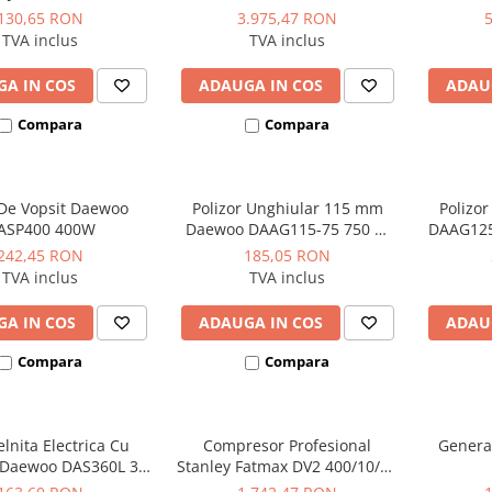
bar 330 L/min
profe
130,65 RON
3.975,47 RON
TVA inclus
TVA inclus
A IN COS
ADAUGA IN COS
ADAU
Compara
Compara
 De Vopsit Daewoo
Polizor Unghiular 115 mm
Polizo
ASP400 400W
Daewoo DAAG115-75 750 W
DAAG125
11.000 rpm
242,45 RON
185,05 RON
TVA inclus
TVA inclus
A IN COS
ADAUGA IN COS
ADAU
Compara
Compara
lnita Electrica Cu
Compresor Profesional
Genera
i Daewoo DAS360L 3.6
Stanley Fatmax DV2 400/10/50
V
Orizontal 3CP 10 bar 356L/min