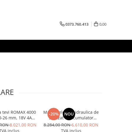
0373.760.413
0,00
LARE
a tevi ROMAX 4000
Masina electrohidraulica de
Aparat de tai
-20%
NOU
0-26 mm, 18V 4Ah
sertizat cu acumulator
125 A, Inte
EU
Rothenberger ROMAX 4000
0 RON
8.021,00 RON
8.284,00 RON
6.610,00 RON
4.455
TVA inclus
TVA inclus
TVA 