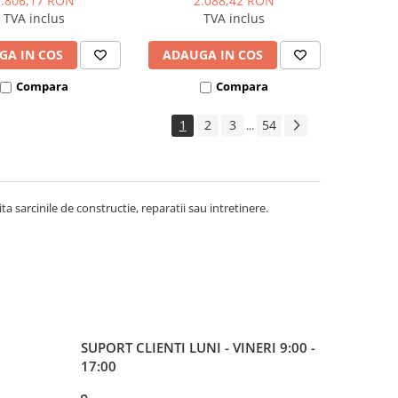
1.806,17 RON
2.088,42 RON
TVA inclus
TVA inclus
GA IN COS
ADAUGA IN COS
Compara
Compara
1
2
3
54
...
ita sarcinile de constructie, reparatii sau intretinere.
SUPORT CLIENTI
LUNI - VINERI 9:00 -
17:00