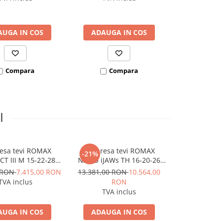
AUGA IN COS
ADAUGA IN COS
ADAUGA
Compara
Compara
Co
I
resa tevi ROMAX
Set presa tevi ROMAX
et pre
-21%
-21%
T III M 15-22-28
NANO iJAWs TH 16-20-26
ROTHENBE
 2Ah EU AMPShare
mm, 18V 2Ah CAS
NANO iJAWs
0 RON
7.415,00 RON
13.381,00 RON
10.564,00
13.381,00 
mm, 18V
TVA inclus
RON
R
TVA inclus
TVA 
AUGA IN COS
ADAUGA IN COS
ADAUGA