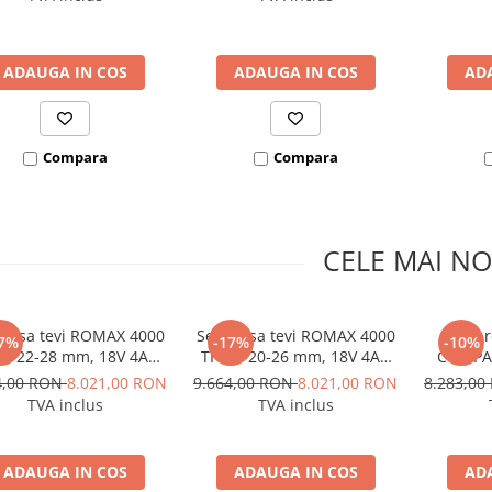
SUPERTRONIC 3 SE
ADAUGA IN COS
ADAUGA IN COS
AD
Compara
Compara
CELE MAI NO
presa tevi ROMAX 4000
Set presa tevi ROMAX 4000
Set p
7%
-17%
-10%
15-22-28 mm, 18V 4Ah
TH 16-20-26 mm, 18V 4Ah
COMPAC
EU
EU
mm, 18V
4,00 RON
8.021,00 RON
9.664,00 RON
8.021,00 RON
8.283,0
TVA inclus
TVA inclus
ADAUGA IN COS
ADAUGA IN COS
AD