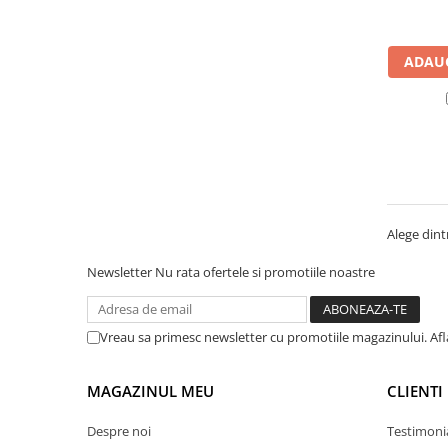
Manometre, presostate si
termostate
Regulatoare electronice
ADAUG
Vane si servomotoare
Servoregulatoare
Termostate pentru ventilo-
convectori
Ventile termice de amestec
Traductoare
Alege dintr
UPS-uri si stabilizatoare de
Newsletter
Nu rata ofertele si promotiile noastre
tensiune
Ventile liniare
Vreau sa primesc newsletter cu promotiile magazinului. Af
Ventile electromagnetice
Automatizare centrala termica
MAGAZINUL MEU
CLIENTI
Termostate aplicatii industriale
Despre noi
Testimoni
Accesorii pentru echipamente