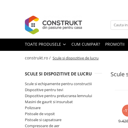
Toate Produsele
Incalzire
Centrale termice
TOATE PRODUSELE
CUM CUMPAR?
PROMOTII
Termoseminee, seminee si sobe
Cazane pe combustibil solid
construkt.ro /
Scule si dispozitive de lucru
Cazane pe combustibil gazos/lichid
Scule s
SCULE SI DISPOZITIVE DE LUCRU
Termostate de ambient
Aeroterme si destratificatoare de
Scule si echipamente pentru constructii
aer
Dispozitive pentru tevi
Dispozitive pentru prelucrarea lemnului
Radiatoare si convectoare
Masini de gaurit si insurubat
Incalzire in pardoseala
Polizoare
-1
Pistoale de vopsit
R
Panouri radiante si incalzitoare cu
cana
Pistoale si capsatoare
infrarosu
9.42
mod
Compresoare de aer