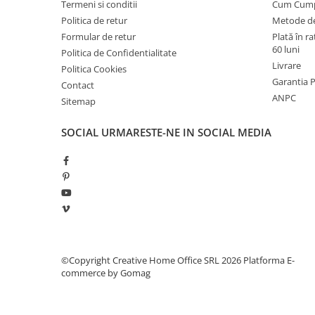
Termeni si conditii
Cum Cum
industriale
Politica de retur
Metode de
Echipamente pentru tratarea si
Formular de retur
Plată în r
pomparea apei
60 luni
Politica de Confidentialitate
Pompe submersibile
Livrare
Politica Cookies
Pompe de suprafata
Garantia 
Contact
ANPC
Sitemap
Pompe pentru piscine
Motopompe
SOCIAL
URMARESTE-NE IN SOCIAL MEDIA
Hidrofoare
Vase de expansiune pentru
hidrofor
Grupuri de pompare apa
Rezervoare apa si accesorii stocare
Echipamente de filtrare si
©Copyright Creative Home Office SRL 2026
Platforma E-
dedurizare apa
commerce by Gomag
Contoare de apa - Apometre
Camine apometru