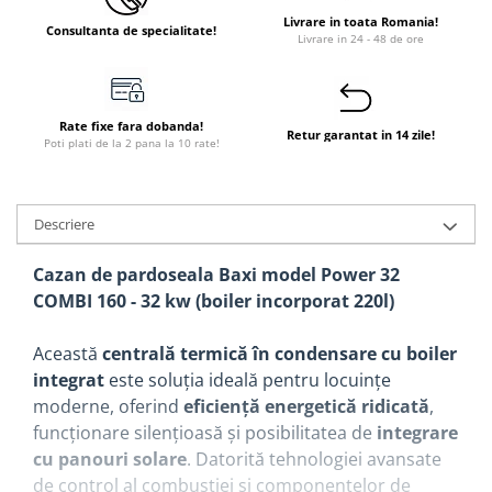
Livrare in toata Romania!
Consultanta de specialitate!
Livrare in 24 - 48 de ore
Rate fixe fara dobanda!
Retur garantat in 14 zile!
Poti plati de la 2 pana la 10 rate!
Descriere
Cazan de pardoseala Baxi model Power 32
COMBI 160 - 32 kw (boiler incorporat 220l)
Această
centrală termică în condensare cu boiler
integrat
este soluția ideală pentru locuințe
moderne, oferind
eficiență energetică ridicată
,
funcționare silențioasă și posibilitatea de
integrare
cu panouri solare
. Datorită tehnologiei avansate
de control al combustiei și componentelor de