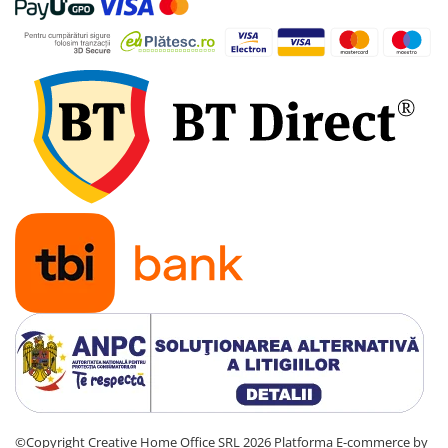
Putere minima
Putere utila la sarcina nominala (regim HT)
Putere utila la 30% sarcina (regim LT)
Profil de consum
Clasa eficiența energetica sezoniera
Volum vas expansiune
Capacitate boiler solar
Interval temperatura încalzire
Interval temperatura ACM
Capacitate boiler ACM
Presiune maxima circuit încalzire
©Copyright Creative Home Office SRL 2026
Platforma E-commerce by