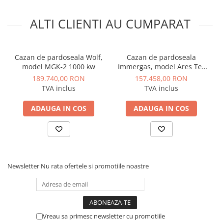
pentru reglare climatică automată și eficiență
sporită a sistemului
ALTI CLIENTI AU CUMPARAT
Avantaje pentru utilizator
Consum redus de gaz și energie electrică
Cazan de pardoseala Wolf,
Cazan de pardoseala
Confort ridicat la încălzire și apă caldă menajeră
model MGK-2 1000 kw
Immergas, model Ares Tec
Durată de viață extinsă a boilerului datorită
660 - 648 kw
189.740,00 RON
157.458,00 RON
emailării vitrificate
TVA inclus
TVA inclus
Soluție completă pentru
case unifamiliale și
locuințe cu necesar mare de ACM
ADAUGA IN COS
ADAUGA IN COS
Ideală pentru sisteme hibride și
instalații cu
panouri solare
Caracteristici principale
Putere maximă:
33 kW
Newsletter
Nu rata ofertele si promotiile noastre
Eficiență energetică sezonieră:
Clasa A
Randament sezonier încălzire:
92%
Randament la sarcină parțială (30%):
până la
108%
Vreau sa primesc newsletter cu promotiile