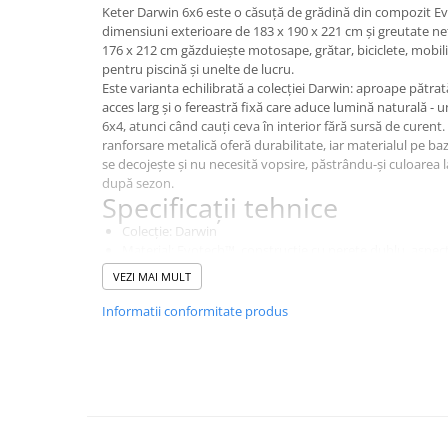
Keter Darwin 6x6 este o căsuță de grădină din compozit E
Instant apa calda pe gaz / GPL
dimensiuni exterioare de 183 x 190 x 221 cm și greutate net
176 x 212 cm găzduiește motosape, grătar, biciclete, mobili
Panouri solare si fotovoltaice
pentru piscină și unelte de lucru.
Panouri solare cu tuburi vidate
Este varianta echilibrată a colecției Darwin: aproape pătra
acces larg și o fereastră fixă care aduce lumină naturală - 
Panouri solare plane
6x4, atunci când cauți ceva în interior fără sursă de curent.
Pachete complete panouri solare
ranforsare metalică oferă durabilitate, iar materialul pe ba
se decojește și nu necesită vopsire, păstrându-și culoarea l
Echipamente pentru panouri
după sezon.
solare
Specificații tehnice
Panouri solare fotovoltaice
Colecție: Darwin
Material: Evotech™, construcție cu perete dublu, aspec
Ventilatie si climatizare
Culoare: maro
VEZI MAI MULT
Aparate de aer conditionat
Dimensiuni exterioare: 183 x 190 x 221 cm
Dimensiuni interioare: 174 x 176 x 212 cm
Informatii conformitate produs
Perdele de aer
Greutate netă: 74 kg
Ușă: dublă, cu sistem de închidere cu mâner de blocare
Ventiloconvectoare si sisteme VRF
Fereastră: 1 fereastră fixă
Chillere
Podea: inclusă
Ventilație: în partea superioară a căsuței
Rooftop-uri pentru racire si
Ranforsare metalică: da
incalzire
Balamale: da, metalice