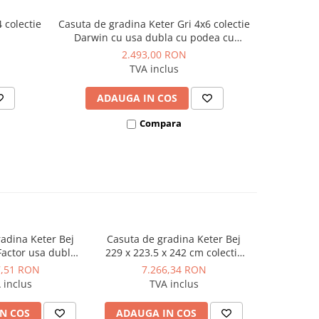
 colectie
Casuta de gradina Keter Gri 4x6 colectie
Casuta de
Darwin cu usa dubla cu podea cu
colectie M
ventilatie cu ranforsare metalica
venti
2.493,00 RON
TVA inclus
ADAUGA IN COS
AD
Compara
adina Keter Bej
Casuta de gradina Keter Bej
Casuta de
Factor usa dubla
229 x 223.5 x 242 cm colectie
11x7 colect
stre ventilatie
Oakland 757 usa dubla ferestre
7,51 RON
7.266,34 RON
8.
re metalica
ventilatie
 inclus
TVA inclus
N COS
ADAUGA IN COS
ADAUG