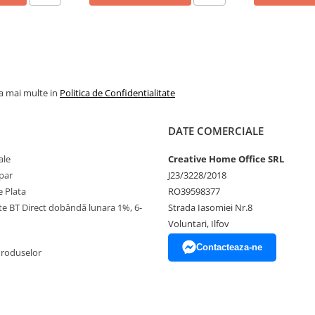
la mai multe in
Politica de Confidentialitate
DATE COMERCIALE
ale
Creative Home Office SRL
par
J23/3228/2018
 Plata
RO39598377
ate BT Direct dobândă lunara 1%, 6-
Strada Iasomiei Nr.8
Voluntari, Ilfov
Contacteaza-ne
Produselor