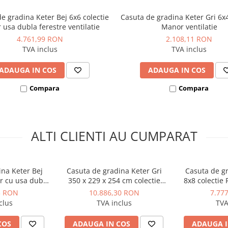
rivit
e gradina Keter Bej 6x6 colectie
Casuta de gradina Keter Gri 6x4
itare cât mai mare pe această
r usa dubla ferestre ventilatie
Manor ventilatie
4.761,99 RON
2.108,11 RON
ntroduse prin ușa dublă
TVA inclus
TVA inclus
ații UV
ADAUGA IN COS
ADAUGA IN COS
ntru utilaje, cât și pentru rafturi
Compara
Compara
apid obiectele depozitate
ularea obiectelor voluminoase
, spre deosebire de lemn
oară previn umezeala și mucegaiul
ALTI CLIENTI AU CUMPARAT
5,8 cm lățime), iar pentru
ina Keter Bej
Casuta de gradina Keter Gri
Casuta de gr
or cu usa dubla
350 x 229 x 254 cm colectie
8x8 colectie 
ferestre cu
Oakland 1175 SD usa dubla
podea fere
3 RON
10.886,30 RON
7.77
 ranforsare
podea ferestre ventilatie
ranforsa
clus
TVA inclus
TVA
ica
ranforsare metalica
COS
ADAUGA IN COS
ADAUGA I