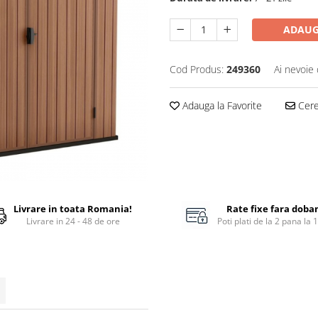
ADAUG
Cod Produs:
249360
Ai nevoie 
Adauga la Favorite
Cere 
Livrare in toata Romania!
Rate fixe fara doba
Livrare in 24 - 48 de ore
Poti plati de la 2 pana la 