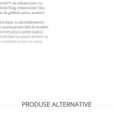
votech™, de culoare maro, cu
ă de 74 kg. Interiorul de 174 x
er de grădină, perne, accesorii
tă la bază, cu ușă dublă pentru
un avantaj practic față de modelul
 Construcția cu pereți dubli și
ză de rășini cu aspect de lemn nu
a umiditate și raze UV, sezon
t de lemn natural
PRODUSE ALTERNATIVE