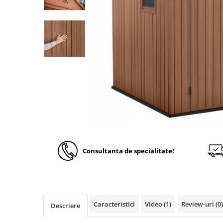
Solutii de curatare si tratare
Schimbatoare de caldura
Pompe de caldura
Contoare energie termica
Sisteme de degivrare
Incalzitoare pe motorina / gaz
Generatoare de abur
Distribuitoare si butelii de
egalizare
Pompe de circulatie si accesorii
Consultanta de specialitate!
Vase de expansiune termice
Detectoare si regulatoare de gaz si
fum
Producere apa calda menajera
Caracteristici
Video
(1)
Review-uri
(0)
Boilere
Descriere
Rezervoare de acumulare