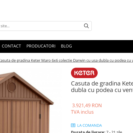
CONTACT
PRODUCATORI
BLOG
asuta de gradina Keter Maro 6x6 colectie Darwin cu usa dubla cu podea cu v
Casuta de gradina Ket
dubla cu podea cu vent
3.921,49 RON
TVA inclus
LA COMANDA
Durata de livrare:
7 - 21 zile