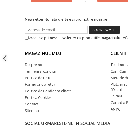
Instalatii de gaz
Tevi PEHD gaz
Newsletter
Nu rata ofertele si promotiile noastre
Fitinguri gaz
Vane de gaz si robineti
Aparate sudura si dispozitive gaz
Vreau sa primesc newsletter cu promotiile magazinului. Af
Izolatii tehnice
MAGAZINUL MEU
CLIENTI
Izolatii pentru aer conditionat
Izolatii pentru sisteme solare
Despre noi
Testimoni
Termeni si conditii
Cum Cum
Izolatii pentru tevi si conducte
Politica de retur
Metode de
Polistiren expandat
Formular de retur
Plată în r
Vata minerala bazaltica
60 luni
Politica de Confidentialitate
Livrare
Politica Cookies
Automatizari si elemente de
Garantia 
automatizare
Contact
ANPC
Sitemap
Automatizari panouri solare
Grupuri de circulatie
SOCIAL
URMARESTE-NE IN SOCIAL MEDIA