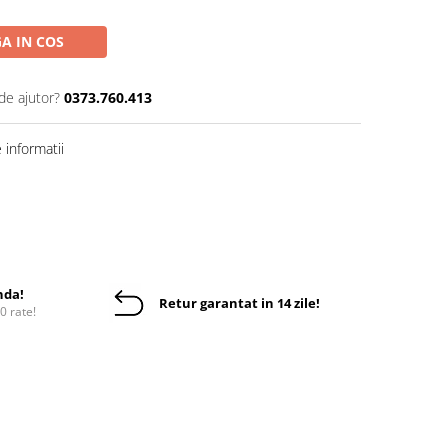
A IN COS
de ajutor?
0373.760.413
informatii
nda!
Retur garantat in 14 zile!
10 rate!