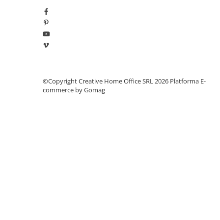
Manometre, presostate si
termostate
Regulatoare electronice
Vane si servomotoare
Servoregulatoare
Termostate pentru ventilo-
©Copyright Creative Home Office SRL 2026
Platforma E-
convectori
commerce by Gomag
Ventile termice de amestec
Traductoare
UPS-uri si stabilizatoare de
tensiune
Ventile liniare
Ventile electromagnetice
Automatizare centrala termica
Termostate aplicatii industriale
Accesorii pentru echipamente