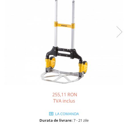
Solutii de curatare si tratare
Schimbatoare de caldura
Pompe de caldura
Contoare energie termica
Sisteme de degivrare
Incalzitoare pe motorina / gaz
Generatoare de abur
Distribuitoare si butelii de
egalizare
Pompe de circulatie si accesorii
Vase de expansiune termice
255,11 RON
Detectoare si regulatoare de gaz si
TVA inclus
fum
Producere apa calda menajera
LA COMANDA
Boilere
Durata de livrare:
7 - 21 zile
Rezervoare de acumulare