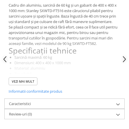
Dulapuri pentru climatizare
Cadru din aluminiu, sarcină de 60 kg și un gabarit de 400 x 400 x
1000 mm: Stanley SXWTD-FT516 este căruciorul pliabil pentru
Unitati motocondensante
sarcini ușoare și spații înguste. Baza îngustă de 40 cm trece prin
Sisteme evaporative de climatizare
uși standard și pe culoare de raft fără manevre suplimentare.
Se pliază compact și se ridică fără efort, ceea ce îl face util pentru
Ventilatoare pentru baie
aprovizionarea unui magazin mic, pentru birou sau pentru
transportul cutiilor în gospodărie. Pentru sarcini mai mari din
Ventilatoare pentru tubulatura
aceeași familie, vezi modelul de 90 kg SXWTD-FT582.
Filtrare si odorizare aer
Specificații tehnice
Recuperatoare de caldura
Sarcină maximă: 60 kg
Dimensiuni: 400 x 400 x 1000 mm
Accesorii echipamente de
Material: aluminiu
ventilatie si climatizare
Tip: pliabil
Roți de transport: da
Instalatii de apa si canalizare
VEZI MAI MULT
Alimentare cu apa
Informatii conformitate produs
Canalizare interioara
Caracteristici
Canalizare exterioara
Review-uri
(0)
Canalizare pluviala
Distributie apa