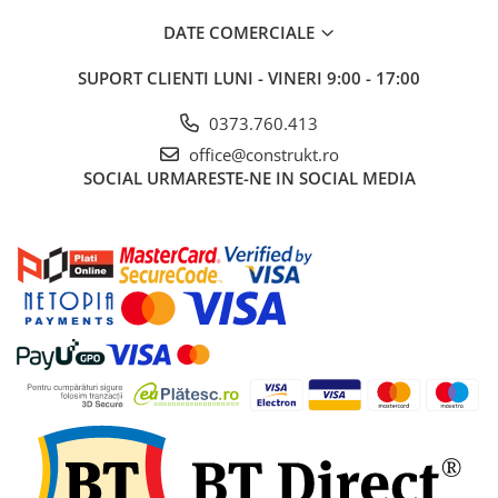
industriale
DATE COMERCIALE
Echipamente pentru tratarea si
pomparea apei
SUPORT CLIENTI
LUNI - VINERI 9:00 - 17:00
Pompe submersibile
0373.760.413
Pompe de suprafata
office@construkt.ro
Pompe pentru piscine
SOCIAL
URMARESTE-NE IN SOCIAL MEDIA
Motopompe
Hidrofoare
Vase de expansiune pentru
hidrofor
Grupuri de pompare apa
Rezervoare apa si accesorii stocare
Echipamente de filtrare si
dedurizare apa
Contoare de apa - Apometre
Camine apometru