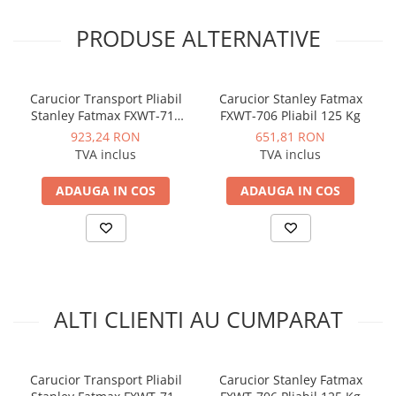
Instalatii de gaz
PRODUSE ALTERNATIVE
Tevi PEHD gaz
Fitinguri gaz
Vane de gaz si robineti
Carucior Transport Pliabil
Carucior Stanley Fatmax
Aparate sudura si dispozitive gaz
Stanley Fatmax FXWT-711
FXWT-706 Pliabil 125 Kg
max 200 Kg
923,24 RON
651,81 RON
Izolatii tehnice
TVA inclus
TVA inclus
Izolatii pentru aer conditionat
ADAUGA IN COS
ADAUGA IN COS
Izolatii pentru sisteme solare
Izolatii pentru tevi si conducte
Polistiren expandat
Vata minerala bazaltica
Automatizari si elemente de
ALTI CLIENTI AU CUMPARAT
automatizare
Automatizari panouri solare
Grupuri de circulatie
Carucior Transport Pliabil
Carucior Stanley Fatmax