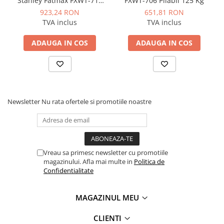
Stanley Fatmax FXWT-711
FXWT-706 Pliabil 125 Kg
Manometre, presostate si
max 200 Kg
termostate
923,24 RON
651,81 RON
TVA inclus
TVA inclus
Regulatoare electronice
Vane si servomotoare
ADAUGA IN COS
ADAUGA IN COS
Servoregulatoare
Termostate pentru ventilo-
convectori
Ventile termice de amestec
Newsletter
Nu rata ofertele si promotiile noastre
Traductoare
UPS-uri si stabilizatoare de
tensiune
Vreau sa primesc newsletter cu promotiile
Ventile liniare
magazinului. Afla mai multe in
Politica de
Ventile electromagnetice
Confidentialitate
Automatizare centrala termica
MAGAZINUL MEU
Termostate aplicatii industriale
Accesorii pentru echipamente
CLIENTI