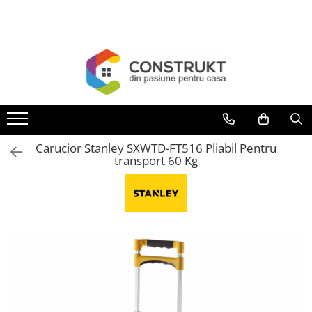
Toate Produsele
Incalzire
Centrale termice
Termoseminee, seminee si sobe
Cazane pe combustibil solid
Carucior Stanley SXWTD-FT516 Pliabil Pentru
Cazane pe combustibil gazos/lichid
transport 60 Kg
Termostate de ambient
Aeroterme si destratificatoare de
aer
Radiatoare si convectoare
Incalzire in pardoseala
Panouri radiante si incalzitoare cu
infrarosu