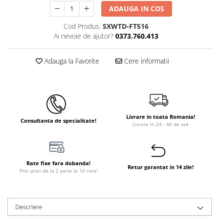
ADAUGA IN COS
Instant apa calda pe gaz / GPL
Cod Produs:
SXWTD-FT516
Panouri solare si fotovoltaice
Ai nevoie de ajutor?
0373.760.413
Panouri solare cu tuburi vidate
Panouri solare plane
Adauga la Favorite
Cere informatii
Pachete complete panouri solare
Echipamente pentru panouri
solare
Panouri solare fotovoltaice
Livrare in toata Romania!
Consultanta de specialitate!
Livrare in 24 - 48 de ore
Ventilatie si climatizare
Aparate de aer conditionat
Perdele de aer
Rate fixe fara dobanda!
Retur garantat in 14 zile!
Ventiloconvectoare si sisteme VRF
Poti plati de la 2 pana la 10 rate!
Chillere
Rooftop-uri pentru racire si
Descriere
incalzire