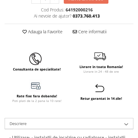
Cod Produs:
64192000216
Ai nevoie de ajutor?
0373.760.413
Adauga la Favorite
Cere informatii
Livrare in toata Romania!
Consultanta de specialitate!
Livrare in 24 - 48 de ore
Rate fixe fara dobanda!
Retur garantat in 14 zile!
Poti plati de la 2 pana la 10 rate!
Descriere
·