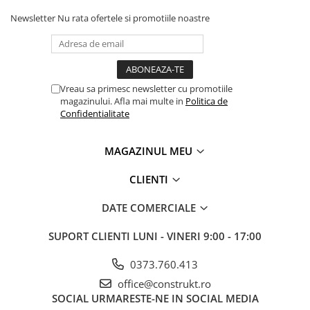
Manometre, presostate si
termostate
Newsletter
Nu rata ofertele si promotiile noastre
Regulatoare electronice
Vane si servomotoare
Servoregulatoare
Vreau sa primesc newsletter cu promotiile
magazinului. Afla mai multe in
Politica de
Termostate pentru ventilo-
Confidentialitate
convectori
Ventile termice de amestec
MAGAZINUL MEU
Traductoare
CLIENTI
UPS-uri si stabilizatoare de
tensiune
DATE COMERCIALE
Ventile liniare
SUPORT CLIENTI
LUNI - VINERI 9:00 - 17:00
Ventile electromagnetice
Automatizare centrala termica
0373.760.413
Termostate aplicatii industriale
office@construkt.ro
SOCIAL
URMARESTE-NE IN SOCIAL MEDIA
Accesorii pentru echipamente