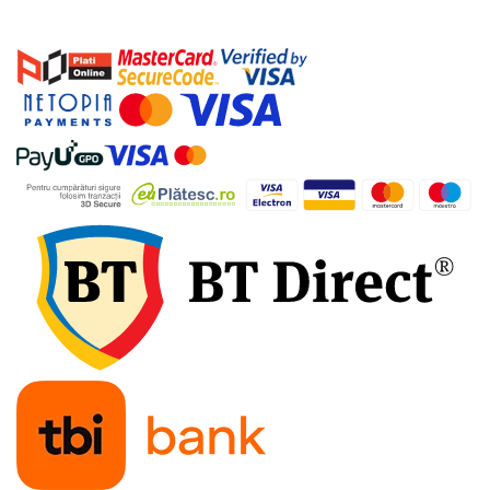
industriale
Echipamente pentru tratarea si
pomparea apei
Pompe submersibile
Pompe de suprafata
Pompe pentru piscine
Motopompe
Hidrofoare
Vase de expansiune pentru
hidrofor
Grupuri de pompare apa
Rezervoare apa si accesorii stocare
Echipamente de filtrare si
dedurizare apa
Contoare de apa - Apometre
Camine apometru