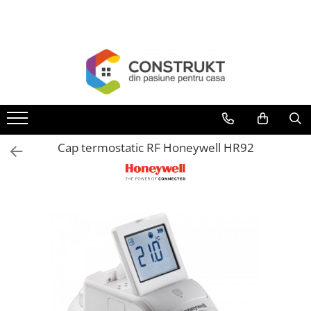
Toate Produsele
Incalzire
Centrale termice
Termoseminee, seminee si sobe
Cazane pe combustibil solid
Cap termostatic RF Honeywell HR92
Cazane pe combustibil gazos/lichid
Termostate de ambient
Aeroterme si destratificatoare de
aer
Radiatoare si convectoare
Incalzire in pardoseala
Panouri radiante si incalzitoare cu
infrarosu