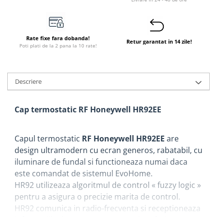
Instant apa calda pe gaz / GPL
Panouri solare si fotovoltaice
Rate fixe fara dobanda!
Panouri solare cu tuburi vidate
Retur garantat in 14 zile!
Poti plati de la 2 pana la 10 rate!
Panouri solare plane
Pachete complete panouri solare
Descriere
Echipamente pentru panouri
solare
Cap termostatic RF Honeywell HR92EE
Panouri solare fotovoltaice
Ventilatie si climatizare
Aparate de aer conditionat
Capul termostatic
RF Honeywell HR92EE
are
design ultramodern cu ecran generos, rabatabil, cu
Perdele de aer
iluminare de fundal si functioneaza numai daca
Ventiloconvectoare si sisteme VRF
este comandat de sistemul EvoHome.
Chillere
HR92 utilizeaza algoritmul de control « fuzzy logic »
pentru a asigura o precizie marita de control.
Rooftop-uri pentru racire si
incalzire
HR92 comunica in radio-frecventa si receptioneaza