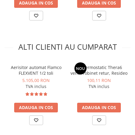
ADAUGA IN COS
ADAUGA IN COS
Instalatii de gaz
EvoTouch (daca radiatorul este incastrat sau nu
are circulatie eficienta de aer)
Tevi PEHD gaz
Fitinguri gaz
Vane de gaz si robineti
Aparate sudura si dispozitive gaz
ALTI CLIENTI AU CUMPARAT
Izolatii tehnice
Izolatii pentru aer conditionat
Izolatii pentru sisteme solare
Aerisitor automat Flamco
Set termostatic Thera6
NOU
FLEXVENT 1/2 toli
ventil robinet retur, Resideo
Izolatii pentru tevi si conducte
5.105,00 RON
100,11 RON
Polistiren expandat
TVA inclus
TVA inclus
Vata minerala bazaltica
Automatizari si elemente de
ADAUGA IN COS
ADAUGA IN COS
automatizare
Automatizari panouri solare
Grupuri de circulatie