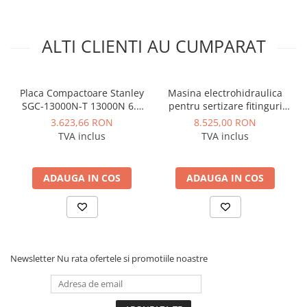
Manometre, presostate si
termostate
Regulatoare electronice
ALTI CLIENTI AU CUMPARAT
Vane si servomotoare
Servoregulatoare
Placa Compactoare Stanley
Masina electrohidraulica
Termostate pentru ventilo-
SGC-13000N-T 13000N 6.5
pentru sertizare fitinguri
convectori
CP 196cc
Rothenberger ROMAX AC
3.623,66 RON
8.525,00 RON
ECO Set SV 15-22-28 mm
Ventile termice de amestec
TVA inclus
TVA inclus
Traductoare
ADAUGA IN COS
ADAUGA IN COS
UPS-uri si stabilizatoare de
tensiune
Ventile liniare
Ventile electromagnetice
Automatizare centrala termica
Newsletter
Nu rata ofertele si promotiile noastre
Termostate aplicatii industriale
Accesorii pentru echipamente