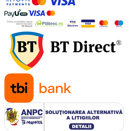
Tevi si accesorii pentru puturi
Obiecte sanitare
Baterii baie
Baterii bucatarie
Baterii bucatarie cu filtru
Clapete de actionare
Rezervoare WC incastrate
Rezervoare WC clasice
Vase WC
Lavoare
Chiuvete bucatarie
Rigole de dus
Sisteme de dus
Mobilier baie
Accesorii baie