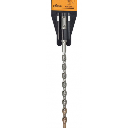
Solutii de curatare si tratare
Schimbatoare de caldura
Pompe de caldura
Contoare energie termica
Sisteme de degivrare
Incalzitoare pe motorina / gaz
Generatoare de abur
Distribuitoare si butelii de
egalizare
Pompe de circulatie si accesorii
Vase de expansiune termice
Detectoare si regulatoare de gaz si
fum
Producere apa calda menajera
Boilere
Rezervoare de acumulare