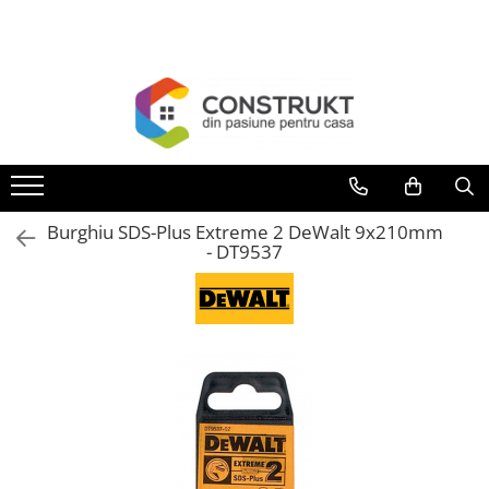
Toate Produsele
Incalzire
Centrale termice
Termoseminee, seminee si sobe
Cazane pe combustibil solid
Burghiu SDS-Plus Extreme 2 DeWalt 9x210mm
Cazane pe combustibil gazos/lichid
- DT9537
Termostate de ambient
Aeroterme si destratificatoare de
aer
Radiatoare si convectoare
Incalzire in pardoseala
Panouri radiante si incalzitoare cu
infrarosu