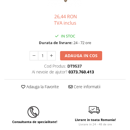
Instant apa calda pe gaz / GPL
26,44 RON
Panouri solare si fotovoltaice
TVA inclus
Panouri solare cu tuburi vidate
Panouri solare plane
IN STOC
Pachete complete panouri solare
Durata de livrare:
24 - 72 ore
Echipamente pentru panouri
ADAUGA IN COS
solare
Panouri solare fotovoltaice
Cod Produs:
DT9537
Ai nevoie de ajutor?
0373.760.413
Ventilatie si climatizare
Aparate de aer conditionat
Adauga la Favorite
Cere informatii
Perdele de aer
Ventiloconvectoare si sisteme VRF
Chillere
Rooftop-uri pentru racire si
Livrare in toata Romania!
Consultanta de specialitate!
incalzire
Livrare in 24 - 48 de ore