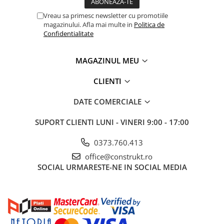
industriale
Vreau sa primesc newsletter cu promotiile
Echipamente pentru tratarea si
magazinului. Afla mai multe in
Politica de
pomparea apei
Confidentialitate
Pompe submersibile
Pompe de suprafata
MAGAZINUL MEU
Pompe pentru piscine
CLIENTI
Motopompe
DATE COMERCIALE
Hidrofoare
Vase de expansiune pentru
SUPORT CLIENTI
LUNI - VINERI 9:00 - 17:00
hidrofor
0373.760.413
Grupuri de pompare apa
office@construkt.ro
Rezervoare apa si accesorii stocare
SOCIAL
URMARESTE-NE IN SOCIAL MEDIA
Echipamente de filtrare si
dedurizare apa
Contoare de apa - Apometre
Camine apometru