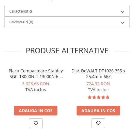
Instalatii de gaz
Caracteristici
Tevi PEHD gaz
Fitinguri gaz
Review-uri
(0)
Vane de gaz si robineti
Aparate sudura si dispozitive gaz
PRODUSE ALTERNATIVE
Izolatii tehnice
Izolatii pentru aer conditionat
Izolatii pentru sisteme solare
Placa Compactoare Stanley
Disc DeWALT DT1926 355 x
Izolatii pentru tevi si conducte
SGC-13000N-T 13000N 6.5
25.4mm 66Z
CP 196cc
3.623,66 RON
724,32 RON
Polistiren expandat
TVA inclus
TVA inclus
Vata minerala bazaltica
Automatizari si elemente de
automatizare
ADAUGA IN COS
ADAUGA IN COS
Automatizari panouri solare
Grupuri de circulatie