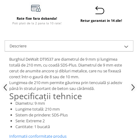
Dulapuri pentru climatizare
Unitati motocondensante
Rate fixe fara dobanda!
Retur garantat in 14 zile!
Sisteme evaporative de climatizare
Poti plati de la 2 pana la 10 rate!
Ventilatoare pentru baie
Ventilatoare pentru tubulatura
Descriere
Filtrare si odorizare aer
Burghiul DeWalt DT9537 are diametrul de 9 mm și lungimea
Recuperatoare de caldura
totală de 210 mm, cu coadă SDS-Plus. Diametrul de 9 mm este
Accesorii echipamente de
cerut de anumite ancore și dibluri metalice, care nu se fixează
ventilatie si climatizare
corect într-o gaură de 8 sau de 10 mm.
Lungimea de 210 mm permite găurirea prin tencuială și adeziv
Instalatii de apa si canalizare
până în stratul portant de beton sau cărămidă.
Specificații tehnice
Alimentare cu apa
Diametru: 9 mm
Canalizare interioara
Lungime totală: 210 mm
Canalizare exterioara
Sistem de prindere: SDS-Plus
Serie: Extreme 2
Canalizare pluviala
Cantitate: 1 bucată
Distributie apa
Informatii conformitate produs