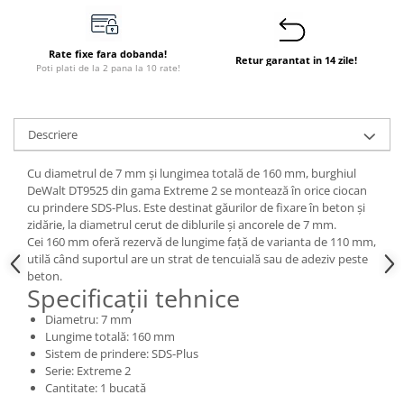
Rate fixe fara dobanda!
Retur garantat in 14 zile!
Poti plati de la 2 pana la 10 rate!
Descriere
Cu diametrul de 7 mm și lungimea totală de 160 mm, burghiul
DeWalt DT9525 din gama Extreme 2 se montează în orice ciocan
cu prindere SDS-Plus. Este destinat găurilor de fixare în beton și
zidărie, la diametrul cerut de diblurile și ancorele de 7 mm.
Cei 160 mm oferă rezervă de lungime față de varianta de 110 mm,
utilă când suportul are un strat de tencuială sau de adeziv peste
beton.
Specificații tehnice
Diametru: 7 mm
Lungime totală: 160 mm
Sistem de prindere: SDS-Plus
Serie: Extreme 2
Cantitate: 1 bucată