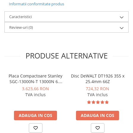
Informatii conformitate produs
Caracteristici
Review-uri
(0)
PRODUSE ALTERNATIVE
Placa Compactoare Stanley
Disc DeWALT DT1926 355 x
SGC-13000N-T 13000N 6.5
25.4mm 66Z
CP 196cc
3.623,66 RON
724,32 RON
TVA inclus
TVA inclus
ADAUGA IN COS
ADAUGA IN COS