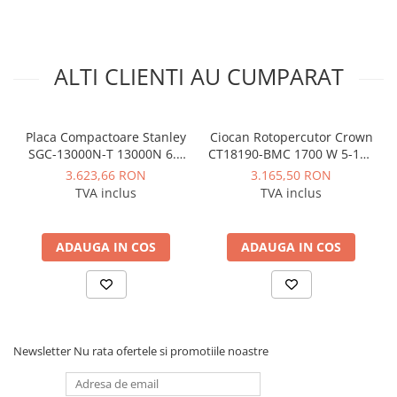
ALTI CLIENTI AU CUMPARAT
Placa Compactoare Stanley
Ciocan Rotopercutor Crown
SGC-13000N-T 13000N 6.5
CT18190-BMC 1700 W 5-19 J
CP 196cc
55 mm 1750-2150 rpm
3.623,66 RON
3.165,50 RON
TVA inclus
TVA inclus
ADAUGA IN COS
ADAUGA IN COS
Newsletter
Nu rata ofertele si promotiile noastre