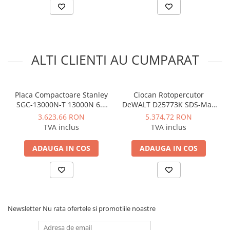
Manometre, presostate si
termostate
Regulatoare electronice
Vane si servomotoare
ALTI CLIENTI AU CUMPARAT
Servoregulatoare
Termostate pentru ventilo-
convectori
Placa Compactoare Stanley
Ciocan Rotopercutor
Ventile termice de amestec
SGC-13000N-T 13000N 6.5
DeWALT D25773K SDS-Max
CP 196cc
1700 W 19.4 J
3.623,66 RON
5.374,72 RON
Traductoare
TVA inclus
TVA inclus
UPS-uri si stabilizatoare de
tensiune
ADAUGA IN COS
ADAUGA IN COS
Ventile liniare
Ventile electromagnetice
Automatizare centrala termica
Termostate aplicatii industriale
Newsletter
Nu rata ofertele si promotiile noastre
Accesorii pentru echipamente