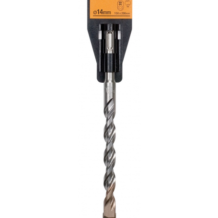
Solutii de curatare si tratare
Schimbatoare de caldura
Pompe de caldura
Contoare energie termica
Sisteme de degivrare
Incalzitoare pe motorina / gaz
Generatoare de abur
Distribuitoare si butelii de
egalizare
Pompe de circulatie si accesorii
Vase de expansiune termice
Detectoare si regulatoare de gaz si
fum
Producere apa calda menajera
Boilere
Rezervoare de acumulare