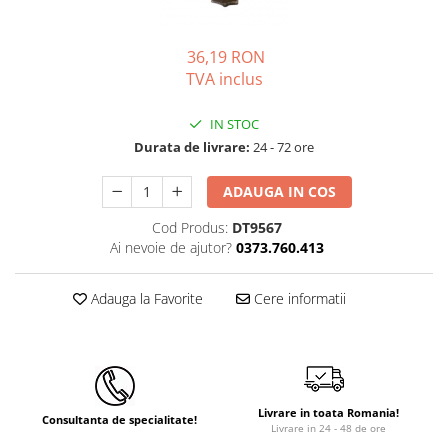
Instant apa calda pe gaz / GPL
36,19 RON
Panouri solare si fotovoltaice
TVA inclus
Panouri solare cu tuburi vidate
Panouri solare plane
IN STOC
Pachete complete panouri solare
Durata de livrare:
24 - 72 ore
Echipamente pentru panouri
ADAUGA IN COS
solare
Panouri solare fotovoltaice
Cod Produs:
DT9567
Ai nevoie de ajutor?
0373.760.413
Ventilatie si climatizare
Aparate de aer conditionat
Adauga la Favorite
Cere informatii
Perdele de aer
Ventiloconvectoare si sisteme VRF
Chillere
Rooftop-uri pentru racire si
Livrare in toata Romania!
Consultanta de specialitate!
incalzire
Livrare in 24 - 48 de ore