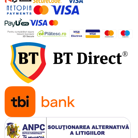
Tevi si accesorii pentru puturi
Obiecte sanitare
Baterii baie
Baterii bucatarie
Baterii bucatarie cu filtru
Clapete de actionare
Rezervoare WC incastrate
Rezervoare WC clasice
Vase WC
Lavoare
Chiuvete bucatarie
Rigole de dus
Sisteme de dus
Mobilier baie
Accesorii baie