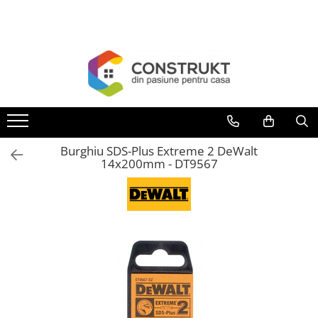
Toate Produsele
Incalzire
Centrale termice
Termoseminee, seminee si sobe
Cazane pe combustibil solid
Burghiu SDS-Plus Extreme 2 DeWalt
Cazane pe combustibil gazos/lichid
14x200mm - DT9567
Termostate de ambient
Aeroterme si destratificatoare de
aer
Radiatoare si convectoare
Incalzire in pardoseala
Panouri radiante si incalzitoare cu
infrarosu