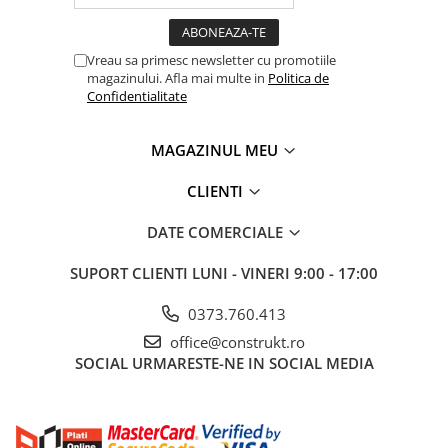
industriale
Echipamente pentru tratarea si
pomparea apei
Vreau sa primesc newsletter cu promotiile
magazinului. Afla mai multe in
Politica de
Pompe submersibile
Confidentialitate
Pompe de suprafata
Pompe pentru piscine
MAGAZINUL MEU
Motopompe
CLIENTI
Hidrofoare
DATE COMERCIALE
Vase de expansiune pentru
hidrofor
SUPORT CLIENTI
LUNI - VINERI 9:00 - 17:00
Grupuri de pompare apa
0373.760.413
Rezervoare apa si accesorii stocare
office@construkt.ro
Echipamente de filtrare si
SOCIAL
URMARESTE-NE IN SOCIAL MEDIA
dedurizare apa
Contoare de apa - Apometre
Camine apometru