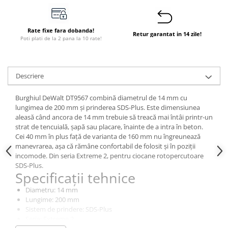
Dulapuri pentru climatizare
Unitati motocondensante
Rate fixe fara dobanda!
Retur garantat in 14 zile!
Sisteme evaporative de climatizare
Poti plati de la 2 pana la 10 rate!
Ventilatoare pentru baie
Ventilatoare pentru tubulatura
Descriere
Filtrare si odorizare aer
Burghiul DeWalt DT9567 combină diametrul de 14 mm cu
Recuperatoare de caldura
lungimea de 200 mm și prinderea SDS-Plus. Este dimensiunea
Accesorii echipamente de
aleasă când ancora de 14 mm trebuie să treacă mai întâi printr-un
ventilatie si climatizare
strat de tencuială, șapă sau placare, înainte de a intra în beton.
Cei 40 mm în plus față de varianta de 160 mm nu îngreunează
Instalatii de apa si canalizare
manevrarea, așa că rămâne confortabil de folosit și în poziții
Alimentare cu apa
incomode. Din seria Extreme 2, pentru ciocane rotopercutoare
SDS-Plus.
Canalizare interioara
Specificații tehnice
Canalizare exterioara
Diametru: 14 mm
Lungime: 200 mm
Canalizare pluviala
Sistem de prindere: SDS-Plus
Distributie apa
Serie: Extreme 2