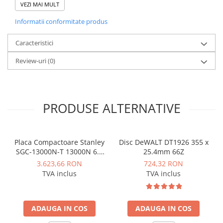
Cantitate: 1 bucată
VEZI MAI MULT
Instalatii de gaz
Tevi PEHD gaz
Informatii conformitate produs
Fitinguri gaz
Caracteristici
Vane de gaz si robineti
Review-uri
(0)
Aparate sudura si dispozitive gaz
Izolatii tehnice
Izolatii pentru aer conditionat
PRODUSE ALTERNATIVE
Izolatii pentru sisteme solare
Izolatii pentru tevi si conducte
Polistiren expandat
Placa Compactoare Stanley
Disc DeWALT DT1926 355 x
SGC-13000N-T 13000N 6.5
25.4mm 66Z
Vata minerala bazaltica
CP 196cc
3.623,66 RON
724,32 RON
Automatizari si elemente de
TVA inclus
TVA inclus
automatizare
Automatizari panouri solare
ADAUGA IN COS
ADAUGA IN COS
Grupuri de circulatie