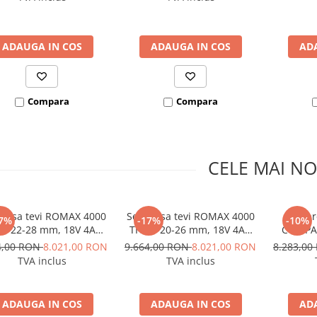
SUPERTRONIC 3 SE
ADAUGA IN COS
ADAUGA IN COS
AD
Compara
Compara
CELE MAI NO
presa tevi ROMAX 4000
Set presa tevi ROMAX 4000
Set p
7%
-17%
-10%
15-22-28 mm, 18V 4Ah
TH 16-20-26 mm, 18V 4Ah
COMPAC
EU
EU
mm, 18V
4,00 RON
8.021,00 RON
9.664,00 RON
8.021,00 RON
8.283,0
TVA inclus
TVA inclus
ADAUGA IN COS
ADAUGA IN COS
AD