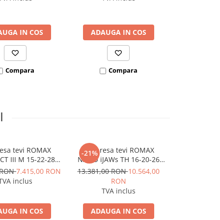
AUGA IN COS
ADAUGA IN COS
ADAUGA
Compara
Compara
Co
I
resa tevi ROMAX
Set presa tevi ROMAX
et pre
-21%
-21%
T III M 15-22-28
NANO iJAWs TH 16-20-26
ROTHENBE
 2Ah EU AMPShare
mm, 18V 2Ah CAS
NANO iJAWs
0 RON
7.415,00 RON
13.381,00 RON
10.564,00
13.381,00 
mm, 18V
TVA inclus
RON
R
TVA inclus
TVA 
AUGA IN COS
ADAUGA IN COS
ADAUGA