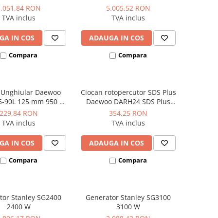
sional 3CP 10Bar
330L/min
5.051,84 RON
5.005,52 RON
390L/min
TVA inclus
TVA inclus
GA IN COS
ADAUGA IN COS
Compara
Compara
r Unghiular Daewoo
Ciocan rotopercutor SDS Plus
-90L 125 mm 950 W
Daewoo DARH24 SDS Plus
12.000 rpm
1050W 24mm
229,84 RON
354,25 RON
TVA inclus
TVA inclus
GA IN COS
ADAUGA IN COS
Compara
Compara
tor Stanley SG2400
Generator Stanley SG3100
2400 W
3100 W