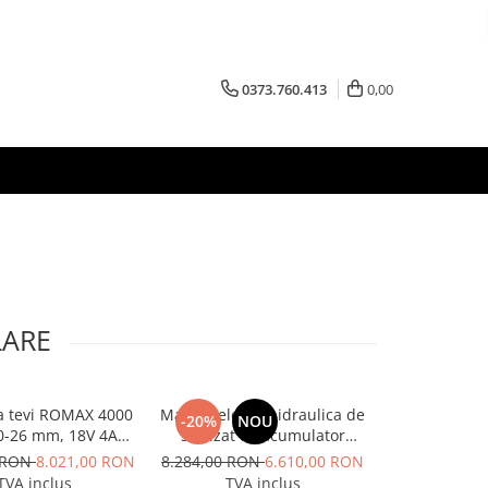
0373.760.413
0,00
LARE
a tevi ROMAX 4000
Masina electrohidraulica de
Aparat de tai
-20%
NOU
0-26 mm, 18V 4Ah
sertizat cu acumulator
125 A, Inte
EU
Rothenberger ROMAX 4000
0 RON
8.021,00 RON
8.284,00 RON
6.610,00 RON
4.455
TVA inclus
TVA inclus
TVA 