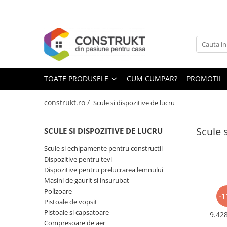
Toate Produsele
Incalzire
Centrale termice
TOATE PRODUSELE
CUM CUMPAR?
PROMOTII
Termoseminee, seminee si sobe
Cazane pe combustibil solid
construkt.ro /
Scule si dispozitive de lucru
Cazane pe combustibil gazos/lichid
Scule s
SCULE SI DISPOZITIVE DE LUCRU
Termostate de ambient
Aeroterme si destratificatoare de
Scule si echipamente pentru constructii
aer
Dispozitive pentru tevi
Dispozitive pentru prelucrarea lemnului
Radiatoare si convectoare
Masini de gaurit si insurubat
Incalzire in pardoseala
Polizoare
-1
Pistoale de vopsit
R
Panouri radiante si incalzitoare cu
cana
Pistoale si capsatoare
infrarosu
9.42
mod
Compresoare de aer