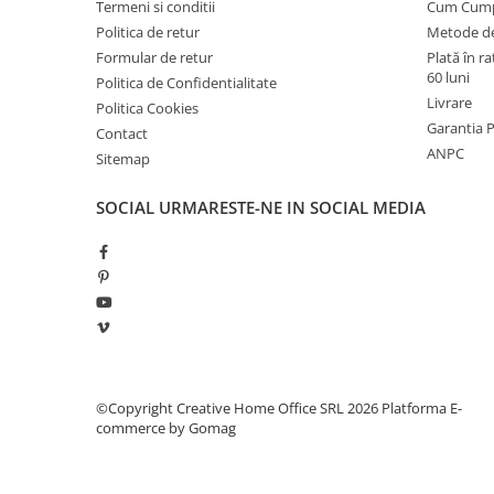
Termeni si conditii
Cum Cum
industriale
Politica de retur
Metode de
Echipamente pentru tratarea si
Formular de retur
Plată în r
pomparea apei
60 luni
Politica de Confidentialitate
Pompe submersibile
Livrare
Politica Cookies
Pompe de suprafata
Garantia 
Contact
ANPC
Sitemap
Pompe pentru piscine
Motopompe
SOCIAL
URMARESTE-NE IN SOCIAL MEDIA
Hidrofoare
Vase de expansiune pentru
hidrofor
Grupuri de pompare apa
Rezervoare apa si accesorii stocare
Echipamente de filtrare si
©Copyright Creative Home Office SRL 2026
Platforma E-
dedurizare apa
commerce by Gomag
Contoare de apa - Apometre
Camine apometru