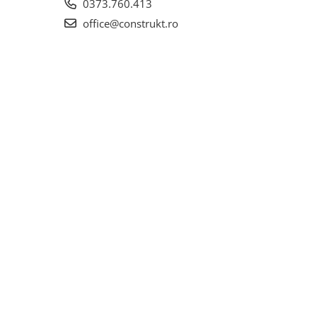
0373.760.413
office@construkt.ro