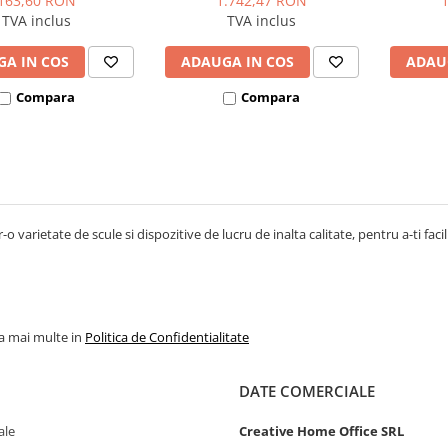
163,60 RON
1.742,47 RON
TVA inclus
TVA inclus
A IN COS
ADAUGA IN COS
ADAU
Compara
Compara
-o varietate de scule si dispozitive de lucru de inalta calitate, pentru a-ti facil
la mai multe in
Politica de Confidentialitate
DATE COMERCIALE
ale
Creative Home Office SRL