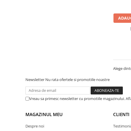
Manometre, presostate si
termostate
Regulatoare electronice
ADAUG
Vane si servomotoare
Servoregulatoare
Termostate pentru ventilo-
convectori
Ventile termice de amestec
Traductoare
Alege dintr
UPS-uri si stabilizatoare de
Newsletter
Nu rata ofertele si promotiile noastre
tensiune
Ventile liniare
Vreau sa primesc newsletter cu promotiile magazinului. Af
Ventile electromagnetice
Automatizare centrala termica
MAGAZINUL MEU
CLIENTI
Termostate aplicatii industriale
Despre noi
Testimoni
Accesorii pentru echipamente