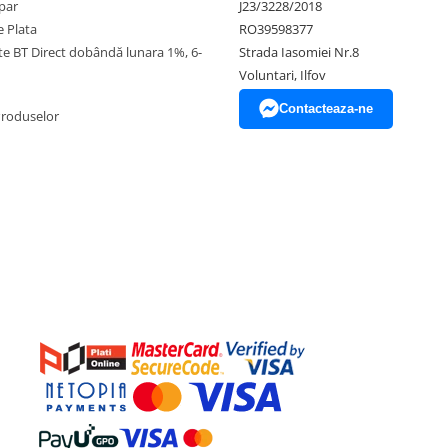
par
J23/3228/2018
 Plata
RO39598377
ate BT Direct dobândă lunara 1%, 6-
Strada Iasomiei Nr.8
Voluntari, Ilfov
Contacteaza-ne
Produselor