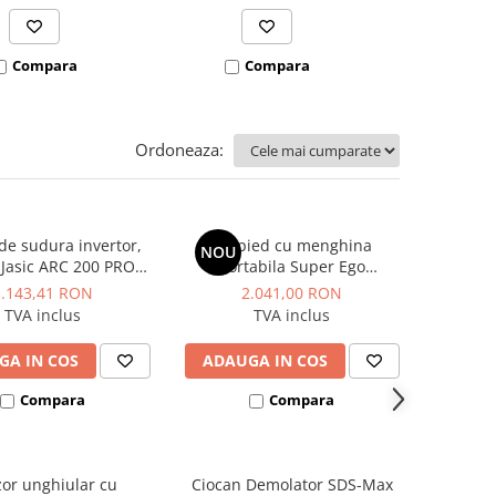
Compara
Compara
Co
Ordoneaza:
de sudura invertor,
Trepied cu menghina
NOU
 Jasic ARC 200 PRO
portabila Super Ego
(Z209)
Rothenberger
1.143,41 RON
2.041,00 RON
TVA inclus
TVA inclus
GA IN COS
ADAUGA IN COS
Compara
Compara
zor unghiular cu
Ciocan Demolator SDS-Max