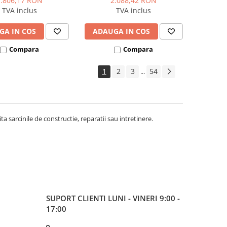
1.806,17 RON
2.088,42 RON
TVA inclus
TVA inclus
GA IN COS
ADAUGA IN COS
Compara
Compara
1
2
3
54
...
ita sarcinile de constructie, reparatii sau intretinere.
SUPORT CLIENTI
LUNI - VINERI 9:00 -
17:00