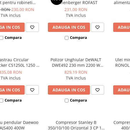
et pentru robineti
Rothenberger ROFAST
alimenta
or si fitinguri de
fara 
0 RON
230,00 RON
231,00 RON
legatura
Hyundai 
TVA inclus
TVA inclus
A IN COS
ADAUGA IN COS
ADAU
Compara
Compara
rastrau Circular
Polizor Unghiular DeWALT
Ulei mi
cker CS1250L 1250 W
DWE492 230 mm 2200 W
RONOL p
90 mm 66 mm
6.500 rpm
435,08 RON
829,19 RON
TVA inclus
TVA inclus
A IN COS
ADAUGA IN COS
ADAU
Compara
Compara
au pendular Daewoo
Compresor Stanley B
Compres
AJS400 400W
350/10/100 Orizontal 3 CP 10
400/