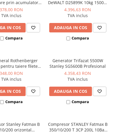
re prin acumulator,
DeWALT D25899K 10kg 1500W
acumulator inclus,
17.9J
378,00 RON
4.396,63 RON
model HY-AG 180-125
TVA inclus
TVA inclus
LI-SOLO
GA IN COS
ADAUGA IN COS
Compara
Compara
neral Rothenberger
Generator Trifazat 5500W
entru taiere filete
Stanley SG5600B Profesional
bidon 5 litri
348,00 RON
4.358,43 RON
TVA inclus
TVA inclus
GA IN COS
ADAUGA IN COS
Compara
Compara
or Stanley Fatmax B
Compresor STANLEY Fatmax B
10/200 orizontal
350/10/200 T 3CP 200L 10Bar