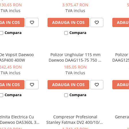
bar 330 L/min
profe
130,65 RON
3.975,47 RON
TVA inclus
TVA inclus
A IN COS
ADAUGA IN COS
ADAU
Compara
Compara
 De Vopsit Daewoo
Polizor Unghiular 115 mm
Polizo
ASP400 400W
Daewoo DAAG115-75 750 W
DAAG125
11.000 rpm
242,45 RON
185,05 RON
TVA inclus
TVA inclus
A IN COS
ADAUGA IN COS
ADAU
Compara
Compara
lnita Electrica Cu
Compresor Profesional
Genera
i Daewoo DAS360L 3.6
Stanley Fatmax DV2 400/10/50
V
Orizontal 3CP 10 bar 356L/min