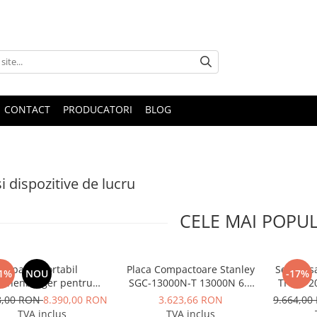
CONTACT
PRODUCATORI
BLOG
i dispozitive de lucru
CELE MAI POPU
Aparat portabil
Placa Compactoare Stanley
Set pres
1%
NOU
-17%
othenberger pentru
SGC-13000N-T 13000N 6.5
TH 16-2
le de prindere la tevi,
CP 196cc
8,00 RON
8.390,00 RON
3.623,66 RON
9.664,0
el ROGROOVER pentru
TVA inclus
TVA inclus