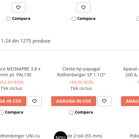
Compara
Compara
1-
24
din
1275
produse
nco MD36APBE 3.8 x
Cleste tip papagal
Aparat 
 mm pt. PAL130
Rothenberger SP 1.1/2"
200 A,
263,69 RON
149,00 RON
TVA inclus
TVA inclus
A IN COS
ADAUGA IN COS
ADAU
Compara
Compara
othenberger UNI cu
Cleste 2 toli (55 mm),
Poli
NOU