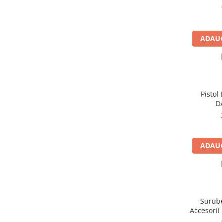
Instalatii de gaz
Tevi PEHD gaz
Fitinguri gaz
ADAUG
Vane de gaz si robineti
Aparate sudura si dispozitive gaz
Izolatii tehnice
Izolatii pentru aer conditionat
Pistol
D
Izolatii pentru sisteme solare
Izolatii pentru tevi si conducte
Polistiren expandat
ADAUG
Vata minerala bazaltica
Automatizari si elemente de
automatizare
Automatizari panouri solare
Surube
Grupuri de circulatie
Accesori