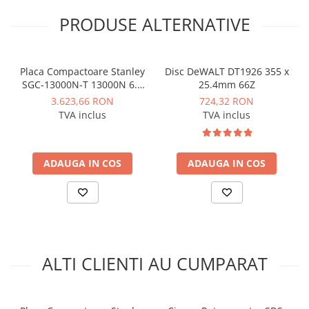
Instalatii de gaz
PRODUSE ALTERNATIVE
Tevi PEHD gaz
Fitinguri gaz
Vane de gaz si robineti
Placa Compactoare Stanley
Disc DeWALT DT1926 355 x
SGC-13000N-T 13000N 6.5
25.4mm 66Z
Aparate sudura si dispozitive gaz
CP 196cc
3.623,66 RON
724,32 RON
Izolatii tehnice
TVA inclus
TVA inclus
Izolatii pentru aer conditionat
Izolatii pentru sisteme solare
ADAUGA IN COS
ADAUGA IN COS
Izolatii pentru tevi si conducte
Polistiren expandat
Vata minerala bazaltica
Automatizari si elemente de
automatizare
ALTI CLIENTI AU CUMPARAT
Automatizari panouri solare
Grupuri de circulatie