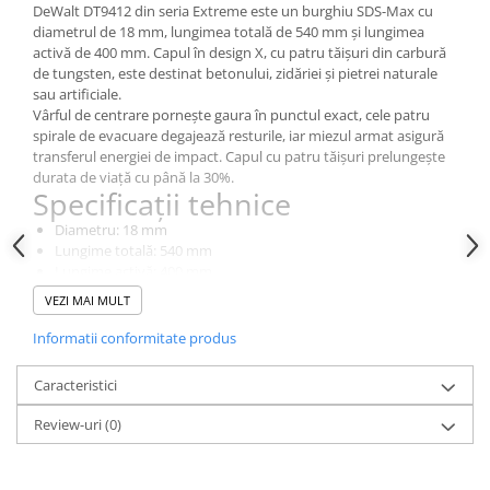
DeWalt DT9412 din seria Extreme este un burghiu SDS-Max cu
Dulapuri pentru climatizare
diametrul de 18 mm, lungimea totală de 540 mm și lungimea
Unitati motocondensante
activă de 400 mm. Capul în design X, cu patru tăișuri din carbură
de tungsten, este destinat betonului, zidăriei și pietrei naturale
Sisteme evaporative de climatizare
sau artificiale.
Ventilatoare pentru baie
Vârful de centrare pornește gaura în punctul exact, cele patru
spirale de evacuare degajează resturile, iar miezul armat asigură
Ventilatoare pentru tubulatura
transferul energiei de impact. Capul cu patru tăișuri prelungește
durata de viață cu până la 30%.
Filtrare si odorizare aer
Specificații tehnice
Recuperatoare de caldura
Diametru: 18 mm
Accesorii echipamente de
Lungime totală: 540 mm
ventilatie si climatizare
Lungime activă: 400 mm
Sistem de prindere: SDS-Max
VEZI MAI MULT
Instalatii de apa si canalizare
Cap: design X, 4 tăișuri din carbură de tungsten
Alimentare cu apa
Serie: Extreme
Informatii conformitate produs
Cantitate: 1 bucată
Canalizare interioara
Caracteristici
Canalizare exterioara
Review-uri
(0)
Canalizare pluviala
Distributie apa