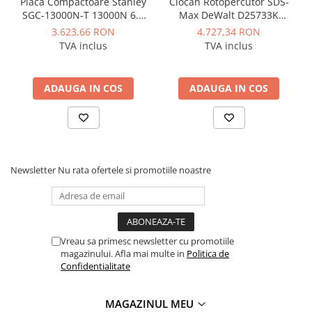
Placa Compactoare Stanley
Ciocan Rotopercutor SDS-
Manometre, presostate si
SGC-13000N-T 13000N 6.5
Max DeWalt D25733K
termostate
CP 196cc
1600W 12.5J
3.623,66 RON
4.727,34 RON
Regulatoare electronice
TVA inclus
TVA inclus
Vane si servomotoare
Servoregulatoare
ADAUGA IN COS
ADAUGA IN COS
Termostate pentru ventilo-
convectori
Ventile termice de amestec
Traductoare
Newsletter
Nu rata ofertele si promotiile noastre
UPS-uri si stabilizatoare de
tensiune
Ventile liniare
Ventile electromagnetice
Vreau sa primesc newsletter cu promotiile
magazinului. Afla mai multe in
Politica de
Automatizare centrala termica
Confidentialitate
Termostate aplicatii industriale
Accesorii pentru echipamente
MAGAZINUL MEU