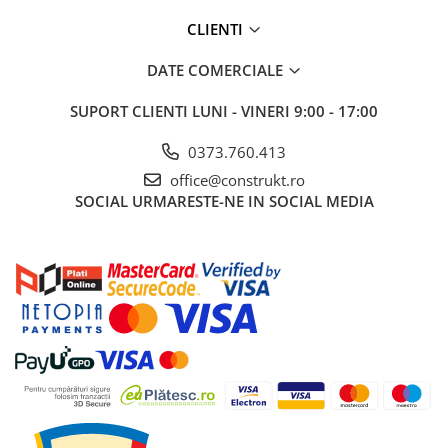
industriale
CLIENTI
Echipamente pentru tratarea si
pomparea apei
DATE COMERCIALE
Pompe submersibile
SUPORT CLIENTI
LUNI - VINERI 9:00 - 17:00
Pompe de suprafata
Pompe pentru piscine
0373.760.413
Motopompe
office@construkt.ro
SOCIAL
URMARESTE-NE IN SOCIAL MEDIA
Hidrofoare
Vase de expansiune pentru
hidrofor
Grupuri de pompare apa
Rezervoare apa si accesorii stocare
Echipamente de filtrare si
dedurizare apa
Contoare de apa - Apometre
Camine apometru