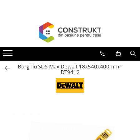
Toate Produsele
Incalzire
Centrale termice
Termoseminee, seminee si sobe
Cazane pe combustibil solid
Burghiu SDS-Max Dewalt 18x540x400mm -
Cazane pe combustibil gazos/lichid
DT9412
Termostate de ambient
Aeroterme si destratificatoare de
aer
Radiatoare si convectoare
Incalzire in pardoseala
Panouri radiante si incalzitoare cu
infrarosu