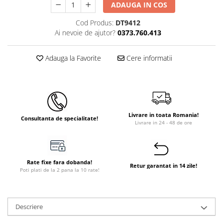
ADAUGA IN COS
Instant apa calda pe gaz / GPL
Cod Produs:
DT9412
Panouri solare si fotovoltaice
Ai nevoie de ajutor?
0373.760.413
Panouri solare cu tuburi vidate
Panouri solare plane
Adauga la Favorite
Cere informatii
Pachete complete panouri solare
Echipamente pentru panouri
solare
Panouri solare fotovoltaice
Livrare in toata Romania!
Consultanta de specialitate!
Livrare in 24 - 48 de ore
Ventilatie si climatizare
Aparate de aer conditionat
Perdele de aer
Rate fixe fara dobanda!
Retur garantat in 14 zile!
Poti plati de la 2 pana la 10 rate!
Ventiloconvectoare si sisteme VRF
Chillere
Rooftop-uri pentru racire si
Descriere
incalzire