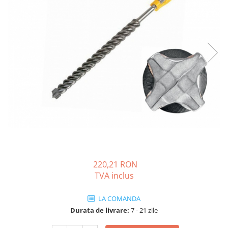
Solutii de curatare si tratare
Schimbatoare de caldura
Pompe de caldura
Contoare energie termica
Sisteme de degivrare
Incalzitoare pe motorina / gaz
Generatoare de abur
Distribuitoare si butelii de
egalizare
Pompe de circulatie si accesorii
Vase de expansiune termice
220,21 RON
Detectoare si regulatoare de gaz si
TVA inclus
fum
Producere apa calda menajera
LA COMANDA
Boilere
Durata de livrare:
7 - 21 zile
Rezervoare de acumulare