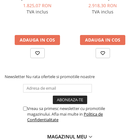
rezervoare incorporate,
·
1.825,07 RON
2.918,30 RON
Anod de magneziu.
panou digital, Wi-Fi, model
TVA inclus
TVA inclus
TITANO TWIN 100 - 100 litri
Date tehnice
:
§
Tip produs: boiler electric;
§
Destinat pentru: incalzire electrica;
ADAUGA IN COS
ADAUGA IN COS
§
Utilizare: rezidential;
§
Tip boiler: Cu acumulare;
§
Capacitate: 30 l;
§
Sursa de energie: electricitate;
Newsletter
Nu rata ofertele si promotiile noastre
§
Tip montare: verticala;
§
Suprafata de montare: perete;
§
Numar serpentine: fara serpentine;
§
Tip panou de comanda: mecanic;
Vreau sa primesc newsletter cu promotiile
magazinului. Afla mai multe in
Politica de
§
Eficienta energetica: Clasa D;
Confidentialitate
§
Material protectie rezervor: sticla ceramica;
§
Culoare: alb;
MAGAZINUL MEU