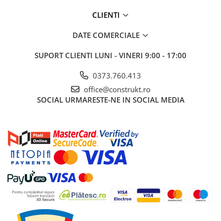
§
Putere: 1200 W;
§
CLIENTI
Tensiune alimentare: 220/230 V;
§
Timp de incalzire 15 - 65 °C: 1.29 h;
DATE COMERCIALE
§
Presiune maxima de lucru: 8 bar;
§
Grosime izolatie: 18 mm;
SUPORT CLIENTI
LUNI - VINERI 9:00 - 17:00
§
Greutate: 12 Kg.
0373.760.413
office@construkt.ro
Nota:
SOCIAL
URMARESTE-NE IN SOCIAL MEDIA
Garantie: 24 luni.