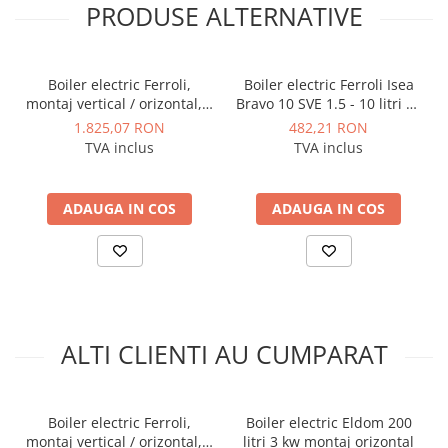
de calcar, care provoca un zgomot deosebit la
PRODUSE ALTERNATIVE
incalzire, precum si defectarea prematura a pieselor
electrice. Pentru aceste regiuni se recomanda
Boiler electric Ferroli,
Boiler electric Ferroli Isea
curatarea depunerilor de calcar acumulate, in fiecare
montaj vertical / orizontal, 2
Bravo 10 SVE 1.5 - 10 litri cu
an, precum si folosirea a elementelor de incalzire cu
rezervoare incorporate,
termostat si protectie la
1.825,07 RON
482,21 RON
panou digital, Wi-Fi, model
supraincalzire si
putere maxima de 1.2kW.
TVA inclus
TVA inclus
TITANO TWIN 100 - 100 litri
suprapresiune
Mod de utilizare
:
ADAUGA IN COS
ADAUGA IN COS
·
Se va instala pe perete, vertical;
·
Se recomanda instalarea de catre o persoana
avizata.
Avantaje produs:
ALTI CLIENTI AU CUMPARAT
·
Protectie anti-inghet;
·
Supapa siguranta;
·
Termostat reglabil;
Boiler electric Ferroli,
Boiler electric Eldom 200
·
Sticla ceramica;
montaj vertical / orizontal, 2
litri 3 kw montaj orizontal