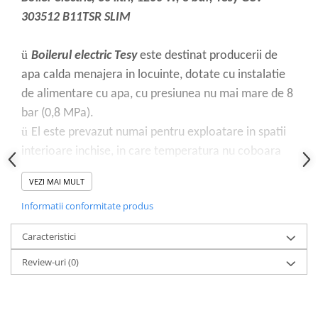
303512 B11TSR SLIM
ü
Boilerul electric Tesy
este destinat producerii de
apa calda menajera in locuinte, dotate cu instalatie
de alimentare cu apa, cu presiunea nu mai mare de 8
bar (0,8 MPa).
ü
El este prevazut numai pentru exploatare in spatii
interioare inchise, in care temperatura nu coboara
sub 4°C si nu este prevazut pentru operare in mod
VEZI MAI MULT
continuu de imersiune.
Informatii conformitate produs
ü
Boilerul este prevazut pentru exploatare in regiuni,
in care continutul de calcar in apa este pana la
Caracteristici
10оdH.
Review-uri
(0)
ü
In cazul, in care aparatul este montat in regiune in
care continutul de calcar in apa este mai mare, exista
posibilitate mare de acumulrea rapida a depunerilor