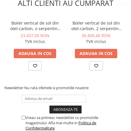
ALTI CLIENTI AU CUMPARAT
Boiler vertical de sol din
Boiler vertical de sol din
otel-carbon, o serpentina
otel-carbon, 2 serpentine
extractabila tip U, 924 litri,
extractabile tip U, 2605 litri,
23.437,00 RON
36.800,40 RON
8 bar, OMB model QS/X-RF
6 bar, OMB model QT/X-RF
TVA inclus
TVA inclus
1000/8-1
2500/6-2
ADAUGA IN COS
ADAUGA IN COS
Newsletter
Nu rata ofertele si promotiile noastre
Vreau sa primesc newsletter cu promotiile
magazinului. Afla mai multe in
Politica de
Confidentialitate