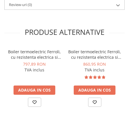
Review-uri
(0)
25 bar; Temperatura maxima: 110 grC.;
·
Dotari standard: termometru, teaca senzor, supapa de
siguranta, picioare reglabile pana la modelele de 500 litri;
·
Dotari optionale: kit rezistenta electrica (rezistenta +
PRODUSE ALTERNATIVE
termostat).
Specificatii:
·
Capacitate: 750 litri;
Boiler termoelectric Ferroli,
Boiler termoelectric Ferroli,
·
Inaltime / spatiu liber vertical: 2000/2030 mm;
cu rezistenta electrica si
cu rezistenta electrica si
·
Diametru: 950 mm;
serpentina, model
serpentina, model
797,89 RON
860,95 RON
·
Izolatie: 100 mm - detasabila;
PowerTermo 80 litri
PowerTermo 100 litri
TVA inclus
TVA inclus
·
Greutate: 263 kg.
ADAUGA IN COS
ADAUGA IN COS