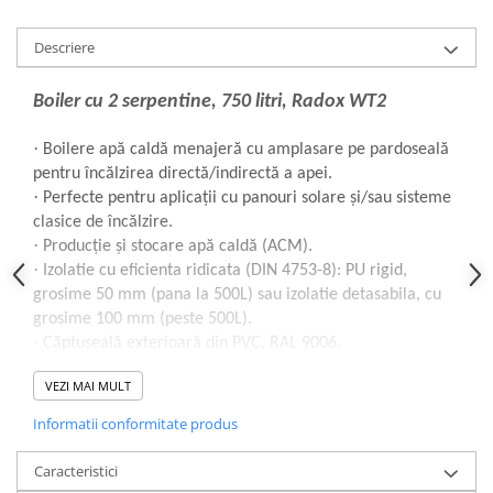
Descriere
Boiler cu 2 serpentine, 750 litri, Radox WT2
·
Boilere apă caldă menajeră cu amplasare pe pardoseală
pentru încălzirea directă/indirectă a apei.
·
Perfecte pentru aplicații cu panouri solare și/sau sisteme
clasice de încălzire.
·
Producție și stocare apă caldă (ACM).
·
Izolatie cu eficienta ridicata (DIN 4753-8): PU rigid,
grosime 50 mm (pana la 500L) sau izolatie detasabila, cu
grosime 100 mm (peste 500L).
·
Căptușeală exterioară din PVC, RAL 9006.
·
Rezervor apa: realizat din otel cu continut scazut de
VEZI MAI MULT
carbon S235JR; Protectie anticoroziva complexa realizata
prin emailare cu titan (DIN 4753-3) si anod (DIN 4753-6).
Informatii conformitate produs
·
Conexiuni pentru senzori de temperatura; toate
racordurile au filet interior.
Caracteristici
·
2 Serpentine: Presiune de lucru: 16bar; Proba de presiune: