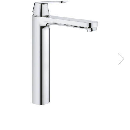
Solutii de curatare si tratare
Schimbatoare de caldura
Pompe de caldura
Contoare energie termica
Sisteme de degivrare
Incalzitoare pe motorina / gaz
Generatoare de abur
Distribuitoare si butelii de
egalizare
Pompe de circulatie si accesorii
Vase de expansiune termice
Detectoare si regulatoare de gaz si
fum
Producere apa calda menajera
Boilere
Rezervoare de acumulare