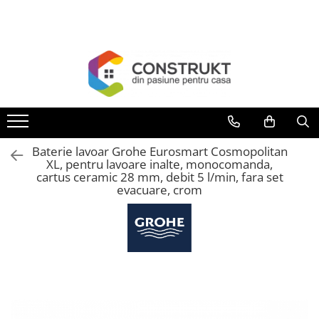
Toate Produsele
Incalzire
Centrale termice
Termoseminee, seminee si sobe
Cazane pe combustibil solid
Baterie lavoar Grohe Eurosmart Cosmopolitan
Cazane pe combustibil gazos/lichid
XL, pentru lavoare inalte, monocomanda,
cartus ceramic 28 mm, debit 5 l/min, fara set
Termostate de ambient
evacuare, crom
Aeroterme si destratificatoare de
aer
Radiatoare si convectoare
Incalzire in pardoseala
Panouri radiante si incalzitoare cu
infrarosu