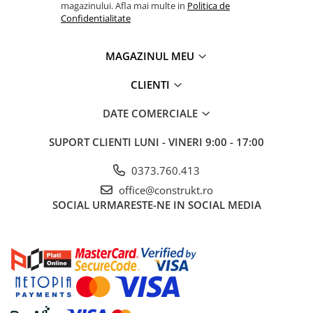
industriale
magazinului. Afla mai multe in
Politica de
Confidentialitate
Echipamente pentru tratarea si
pomparea apei
MAGAZINUL MEU
Pompe submersibile
Pompe de suprafata
CLIENTI
Pompe pentru piscine
DATE COMERCIALE
Motopompe
SUPORT CLIENTI
LUNI - VINERI 9:00 - 17:00
Hidrofoare
Vase de expansiune pentru
0373.760.413
hidrofor
office@construkt.ro
Grupuri de pompare apa
SOCIAL
URMARESTE-NE IN SOCIAL MEDIA
Rezervoare apa si accesorii stocare
Echipamente de filtrare si
dedurizare apa
Contoare de apa - Apometre
Camine apometru