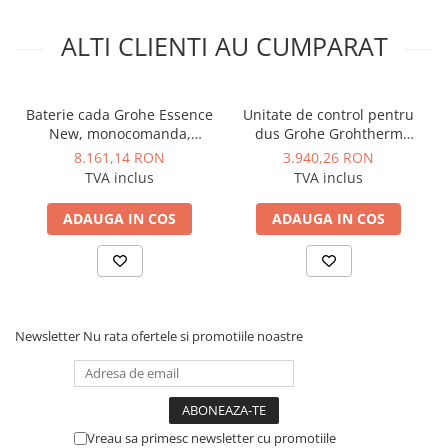
Manometre, presostate si
termostate
ALTI CLIENTI AU CUMPARAT
Regulatoare electronice
Vane si servomotoare
Baterie cada Grohe Essence
Unitate de control pentru
Servoregulatoare
New, monocomanda,
dus Grohe Grohtherm
Termostate pentru ventilo-
aparenta, montaj pe perete,
SmartControl, panou
8.161,14 RON
3.940,26 RON
convectori
cartus ceramic 35 mm, pipa
rotund, 3 iesiri, cu
TVA inclus
TVA inclus
rotativa, Warm Sunset
termostat, necesita corp
Ventile termice de amestec
lucios
incastrat, Cool Sunrise
ADAUGA IN COS
ADAUGA IN COS
Traductoare
lucios
UPS-uri si stabilizatoare de
tensiune
Ventile liniare
Newsletter
Nu rata ofertele si promotiile noastre
Ventile electromagnetice
Automatizare centrala termica
Termostate aplicatii industriale
Accesorii pentru echipamente
Vreau sa primesc newsletter cu promotiile