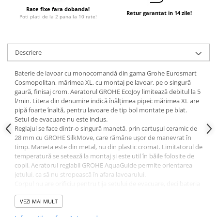
Dulapuri pentru climatizare
Rate fixe fara dobanda!
Retur garantat in 14 zile!
Poti plati de la 2 pana la 10 rate!
Unitati motocondensante
Sisteme evaporative de climatizare
Ventilatoare pentru baie
Descriere
Ventilatoare pentru tubulatura
Baterie de lavoar cu monocomandă din gama Grohe Eurosmart
Filtrare si odorizare aer
Cosmopolitan, mărimea XL, cu montaj pe lavoar, pe o singură
gaură, finisaj crom. Aeratorul GROHE EcoJoy limitează debitul la 5
Recuperatoare de caldura
l/min. Litera din denumire indică înălțimea pipei: mărimea XL are
Accesorii echipamente de
pipă foarte înaltă, pentru lavoare de tip bol montate pe blat.
Setul de evacuare nu este inclus.
ventilatie si climatizare
Reglajul se face dintr-o singură manetă, prin cartușul ceramic de
Instalatii de apa si canalizare
28 mm cu GROHE SilkMove, care rămâne ușor de manevrat în
timp. Maneta este din metal, nu din plastic cromat. Limitatorul de
Alimentare cu apa
temperatură se setează la montaj și este util în băile folosite de
Canalizare interioara
copii. Aeratorul reglabil GROHE AquaGuide permite orientarea
jetului, ca să nu stropească în afara lavoarului.
Canalizare exterioara
Corpul nu are orificiu pentru tija setului de evacuare, deci bateria
Canalizare pluviala
se folosește cu un ventil comandat separat sau cu un lavoar cu
preaplin liber. Setul de evacuare nu este inclus. Sistemul rapid de
VEZI MAI MULT
Distributie apa
instalare scurtează montajul. Presiunea minimă recomandată