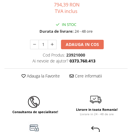
794,39 RON
Instant apa calda pe gaz / GPL
TVA inclus
Panouri solare si fotovoltaice
Panouri solare cu tuburi vidate
IN STOC
Durata de livrare:
24 - 48 ore
Panouri solare plane
Pachete complete panouri solare
ADAUGA IN COS
Echipamente pentru panouri
Cod Produs:
23921000
solare
Ai nevoie de ajutor?
0373.760.413
Panouri solare fotovoltaice
Ventilatie si climatizare
Adauga la Favorite
Cere informatii
Aparate de aer conditionat
Perdele de aer
Ventiloconvectoare si sisteme VRF
Livrare in toata Romania!
Chillere
Consultanta de specialitate!
Livrare in 24 - 48 de ore
Rooftop-uri pentru racire si
incalzire