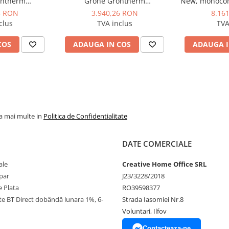
ohtherm
Grohe Grohtherm
New, monocom
anou patrat, 3
SmartControl, panou rotund, 3
montaj pe 
5 RON
3.940,26 RON
8.16
stat, necesita
iesiri, cu termostat, necesita
ceramic 35 mm
clus
TVA inclus
TVA
 Hard Graphite
corp incastrat, Warm Sunset
Cool Sun
t
lucios
COS
ADAUGA IN COS
ADAUGA I
la mai multe in
Politica de Confidentialitate
DATE COMERCIALE
ale
Creative Home Office SRL
par
J23/3228/2018
 Plata
RO39598377
ate BT Direct dobândă lunara 1%, 6-
Strada Iasomiei Nr.8
Voluntari, Ilfov
Contacteaza-ne