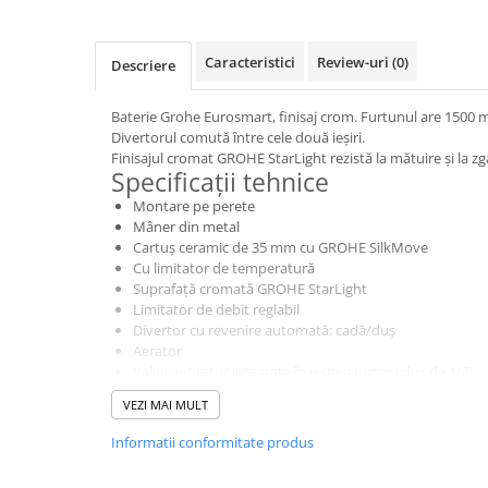
Instant apa calda pe gaz / GPL
Panouri solare si fotovoltaice
Caracteristici
Review-uri
(0)
Descriere
Panouri solare cu tuburi vidate
Baterie Grohe Eurosmart, finisaj crom. Furtunul are 1500 
Panouri solare plane
Divertorul comută între cele două ieșiri.
Pachete complete panouri solare
Finisajul cromat GROHE StarLight rezistă la mătuire și la zgâ
Specificații tehnice
Echipamente pentru panouri
Montare pe perete
solare
Mâner din metal
Panouri solare fotovoltaice
Cartuş ceramic de 35 mm cu GROHE SilkMove
Cu limitator de temperatură
Ventilatie si climatizare
Suprafaţă cromată GROHE StarLight
Aparate de aer conditionat
Limitator de debit reglabil
Divertor cu revenire automată: cadă/duş
Perdele de aer
Aerator
Valve antiretur integrate în ieșirea pentru duș de 1/2"
Ventiloconvectoare si sisteme VRF
Conexiuni excentrice
VEZI MAI MULT
Chillere
Ornamente metalice
Protecţie împotriva refluxului
Informatii conformitate produs
Rooftop-uri pentru racire si
Cu set de duş
incalzire
Tempesta 100, 1 tip de jet, 9,5 l/min (
27923
)