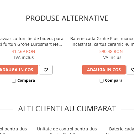
1)
PRODUSE ALTERNATIVE
lavoar cu functie de bideu, para
Baterie cada Grohe Plus, mon
si furtun Grohe Eurosmart New,
incastrata, cartus ceramic 46
manda, cartus ceramic 35 mm,
412,69 RON
590,48 RON
debit 4,0 l/min, crom
TVA inclus
TVA inclus
ADAUGA IN COS
ADAUGA IN COS
Compara
Compara
ALTI CLIENTI AU CUMPARAT
rol pentru dus
Unitate de control pentru dus
Baterie cad