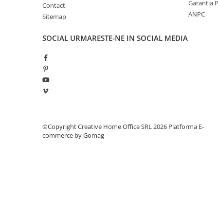
Manometre, presostate si
Garantia 
Contact
termostate
ANPC
Sitemap
Regulatoare electronice
SOCIAL
URMARESTE-NE IN SOCIAL MEDIA
Vane si servomotoare
Servoregulatoare
Termostate pentru ventilo-
convectori
Ventile termice de amestec
Traductoare
UPS-uri si stabilizatoare de
©Copyright Creative Home Office SRL 2026
Platforma E-
commerce by Gomag
tensiune
Ventile liniare
Ventile electromagnetice
Automatizare centrala termica
Termostate aplicatii industriale
Accesorii pentru echipamente