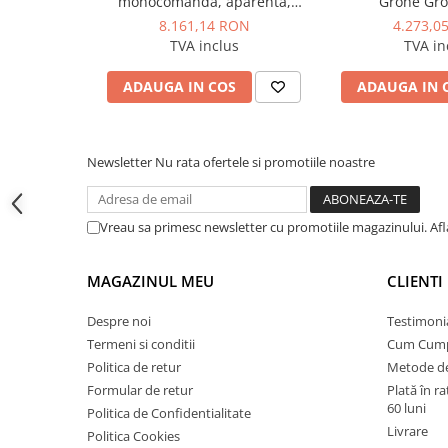
monocomanda, aparenta,
Grohe Gr
Instalatii de gaz
montaj pe perete, cartus
SmartControl, p
8.161,14 RON
4.273,0
Tevi PEHD gaz
ceramic 35 mm, Hard Graphite
iesiri, cu termo
TVA inclus
TVA in
corp incastrat,
Fitinguri gaz
ma
ADAUGA IN COS
ADAUGA IN 
Vane de gaz si robineti
Aparate sudura si dispozitive gaz
Izolatii tehnice
Newsletter
Nu rata ofertele si promotiile noastre
Izolatii pentru aer conditionat
Izolatii pentru sisteme solare
Vreau sa primesc newsletter cu promotiile magazinului. Af
Izolatii pentru tevi si conducte
MAGAZINUL MEU
CLIENTI
Polistiren expandat
Vata minerala bazaltica
Despre noi
Testimoni
Automatizari si elemente de
Termeni si conditii
Cum Cum
automatizare
Politica de retur
Metode de
Automatizari panouri solare
Formular de retur
Plată în r
60 luni
Politica de Confidentialitate
Grupuri de circulatie
Livrare
Politica Cookies