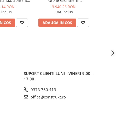
anda, aparenta,
Grohe Grohtherm
Gro
perete, cartus
SmartControl, panou patrat, 3
SmartContr
1,14 RON
3.940,26 RON
3.
, pipa rotativa,
iesiri, cu termostat, necesita
iesiri, cu
 inclus
TVA inclus
rise lucios
corp incastrat, Hard Graphite
corp incas
N COS
ADAUGA IN COS
ADAUG
SUPORT CLIENTI
LUNI - VINERI 9:00 -
17:00
0373.760.413
office@construkt.ro