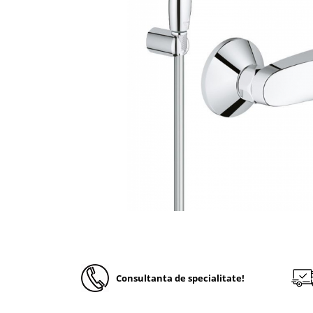
Solutii de curatare si tratare
Schimbatoare de caldura
Pompe de caldura
Contoare energie termica
Sisteme de degivrare
Incalzitoare pe motorina / gaz
Generatoare de abur
Distribuitoare si butelii de
egalizare
Pompe de circulatie si accesorii
Vase de expansiune termice
Detectoare si regulatoare de gaz si
fum
Producere apa calda menajera
Consultanta de specialitate!
Boilere
Rezervoare de acumulare