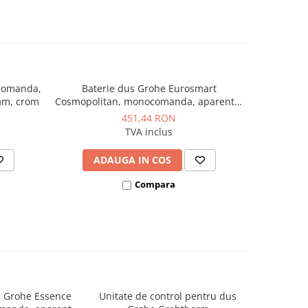
ocomanda,
Baterie dus Grohe Eurosmart
Baterie du
 mm, crom
Cosmopolitan, monocomanda, aparenta,
aparenta, 
montaj pe perete, cartus ceramic 46
451,44 RON
mm, limitator de debit, crom
TVA inclus
ADAUGA IN COS
AD
Compara
a Grohe Essence
Unitate de control pentru dus
Unitate de