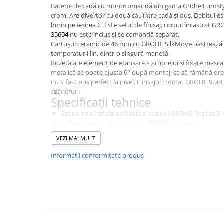
Baterie de cadă cu monocomandă din gama Grohe Eurostyle,
Instant apa calda pe gaz / GPL
crom. Are divertor cu două căi, între cadă și duș. Debitul es
l/min pe ieșirea C. Este setul de finisaj: corpul încastra
Panouri solare si fotovoltaice
35604
nu este inclus și se comandă separat.
Panouri solare cu tuburi vidate
Cartușul ceramic de 46 mm cu GROHE SilkMove păstrează reg
temperaturii lin, dintr-o singură manetă.
Panouri solare plane
Rozeta are element de etanșare a arborelui și fixare mas
Pachete complete panouri solare
metalică se poate ajusta 6° după montaj, ca să rămână dre
nu a fost pus perfect la nivel. Finisajul cromat GROHE StarLi
Echipamente pentru panouri
zgârieturi.
solare
Specificații tehnice
Panouri solare fotovoltaice
Set pentru instalarea finală a codului GROHE Rapido 
Cartuş ceramic de 46 mm cu GROHE SilkMove
Ventilatie si climatizare
Suprafaţă cromată GROHE StarLight
VEZI MAI MULT
Aparate de aer conditionat
Rozetă cu element de etanșare a arborelui și fixare m
Mască metalică, ajustabilă 6° retroactiv
Informatii conformitate produs
Perdele de aer
Mâner din metal
Divertor automat cu 2 cai
Ventiloconvectoare si sisteme VRF
Performanță debit: ieșire B = 27 l/min, ieșire C = 27 l/mi
Chillere
Fără set de preinstalare
Rooftop-uri pentru racire si
incalzire