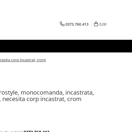
0373.760.413
0,00
esita corp incastrat, crom
rostyle, monocomanda, incastrata,
 necesita corp incastrat, crom