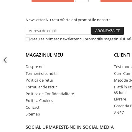
Instalatii de gaz
Tevi PEHD gaz
Newsletter
Nu rata ofertele si promotiile noastre
Fitinguri gaz
Vane de gaz si robineti
Aparate sudura si dispozitive gaz
Vreau sa primesc newsletter cu promotiile magazinului. Af
Izolatii tehnice
MAGAZINUL MEU
CLIENTI
Izolatii pentru aer conditionat
Izolatii pentru sisteme solare
Despre noi
Testimoni
Termeni si conditii
Cum Cum
Izolatii pentru tevi si conducte
Politica de retur
Metode de
Polistiren expandat
Formular de retur
Plată în r
Vata minerala bazaltica
60 luni
Politica de Confidentialitate
Livrare
Politica Cookies
Automatizari si elemente de
Garantia 
automatizare
Contact
ANPC
Sitemap
Automatizari panouri solare
Grupuri de circulatie
SOCIAL
URMARESTE-NE IN SOCIAL MEDIA