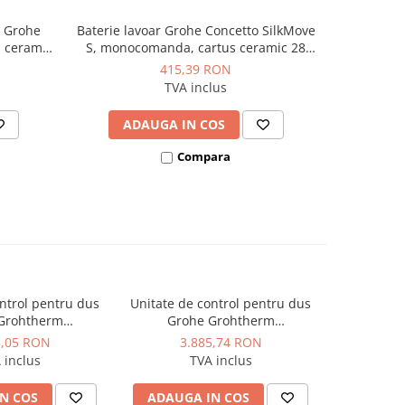
r Grohe
Baterie lavoar Grohe Concetto SilkMove
Bater
 ceramic
S, monocomanda, cartus ceramic 28
Cosmopoli
m Sunset
mm, debit 5 l/min, fara set evacuare,
montaj p
415,39 RON
crom
mm, l
TVA inclus
ADAUGA IN COS
AD
Compara
ntrol pentru dus
Unitate de control pentru dus
Unitate de
Grohtherm
Grohe Grohtherm
Gro
 panou patrat, 3
SmartControl, panou patrat, 2
SmartContr
3,05 RON
3.885,74 RON
4.
rmostat, necesita
iesiri, cu termostat, Warm
iesiri, cu
 inclus
TVA inclus
t, Hard Graphite
Sunset mat
corp inca
mat
N COS
ADAUGA IN COS
ADAUG