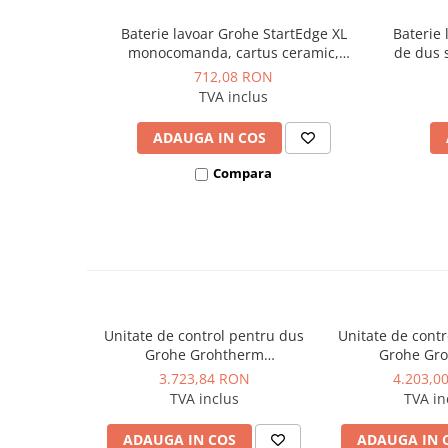
Dulapuri pentru climatizare
Baterie lavoar Grohe StartEdge XL
Baterie 
Unitati motocondensante
monocomanda, cartus ceramic,
de dus 
evacuare cu apasare, negru mat
monoco
Sisteme evaporative de climatizare
712,08 RON
TVA inclus
Ventilatoare pentru baie
Ventilatoare pentru tubulatura
ADAUGA IN COS
Filtrare si odorizare aer
Compara
Recuperatoare de caldura
Accesorii echipamente de
ventilatie si climatizare
Instalatii de apa si canalizare
Alimentare cu apa
Unitate de control pentru dus
Unitate de cont
Canalizare interioara
Grohe Grohtherm
Grohe Gr
Canalizare exterioara
SmartControl, panou rotund, 2
SmartControl, p
3.723,84 RON
4.203,0
iesiri, cu termostat, necesita
iesiri, cu termo
Canalizare pluviala
TVA inclus
TVA in
corp incastrat, Hard Graphite
corp incastrat,
Distributie apa
mat
ma
ADAUGA IN COS
ADAUGA IN 