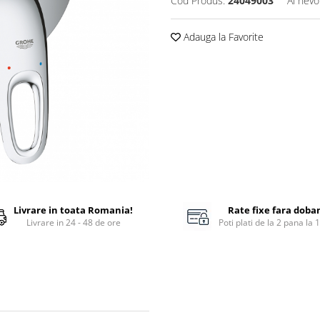
Cod Produs:
24049003
Ai nevo
Adauga la Favorite
Livrare in toata Romania!
Rate fixe fara doba
Livrare in 24 - 48 de ore
Poti plati de la 2 pana la 