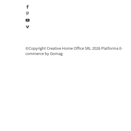
Manometre, presostate si
termostate
Regulatoare electronice
Vane si servomotoare
Servoregulatoare
Termostate pentru ventilo-
©Copyright Creative Home Office SRL 2026
Platforma E-
convectori
commerce by Gomag
Ventile termice de amestec
Traductoare
UPS-uri si stabilizatoare de
tensiune
Ventile liniare
Ventile electromagnetice
Automatizare centrala termica
Termostate aplicatii industriale
Accesorii pentru echipamente