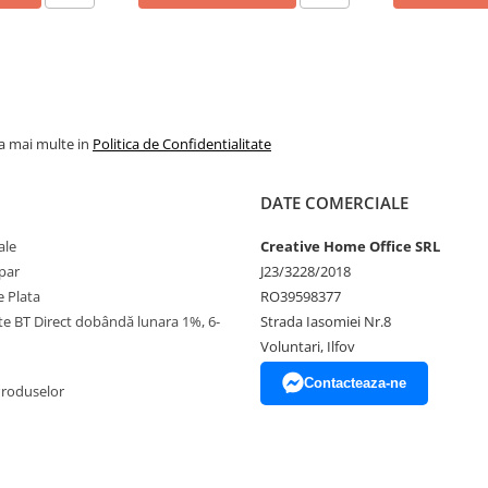
la mai multe in
Politica de Confidentialitate
DATE COMERCIALE
ale
Creative Home Office SRL
par
J23/3228/2018
 Plata
RO39598377
ate BT Direct dobândă lunara 1%, 6-
Strada Iasomiei Nr.8
Voluntari, Ilfov
Contacteaza-ne
Produselor