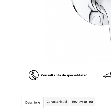
Solutii de curatare si tratare
Schimbatoare de caldura
Pompe de caldura
Contoare energie termica
Sisteme de degivrare
Incalzitoare pe motorina / gaz
Generatoare de abur
Distribuitoare si butelii de
egalizare
Pompe de circulatie si accesorii
Consultanta de specialitate!
Vase de expansiune termice
Detectoare si regulatoare de gaz si
fum
Producere apa calda menajera
Caracteristici
Review-uri
(0)
Boilere
Descriere
Rezervoare de acumulare