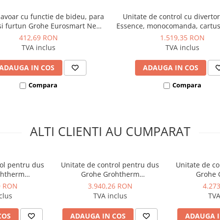
lavoar cu functie de bideu, para
Unitate de control cu diverto
si furtun Grohe Eurosmart New,
Essence, monocomanda, cartus
manda, cartus ceramic 35 mm,
46 mm, divertor cu 3 cai, War
412,69 RON
1.519,35 RON
debit 4,0 l/min, crom
mat
TVA inclus
TVA inclus
ADAUGA IN COS
ADAUGA IN COS
Compara
Compara
ALTI CLIENTI AU CUMPARAT
rol pentru dus
Unitate de control pentru dus
Unitate de co
ohtherm
Grohe Grohtherm
Grohe 
anou patrat, 3
SmartControl, panou rotund, 3
SmartControl,
0 RON
3.940,26 RON
4.27
stat, necesita
iesiri, cu termostat, necesita
iesiri, cu te
clus
TVA inclus
TVA
 Cool Sunrise
corp incastrat, Warm Sunset
corp incastra
t
lucios
COS
ADAUGA IN COS
ADAUGA I