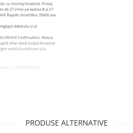
 cu montaj încastrat, finisaj
te de 27 l/min pe ieșirea B și 27
t GROHE Rapido SmartBox 35600 sau
lajul debitului și al
cată GROHE FastFixation. Masca
aptă chiar dacă corpul încastrat
ght rezistă la mătuire și la
SmartBox (35600/35604)
ascată GROHE FastFixation
n
PRODUSE ALTERNATIVE