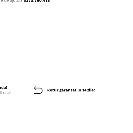
ie de ajutor?
0373.760.413
nda!
Retur garantat in 14 zile!
10 rate!