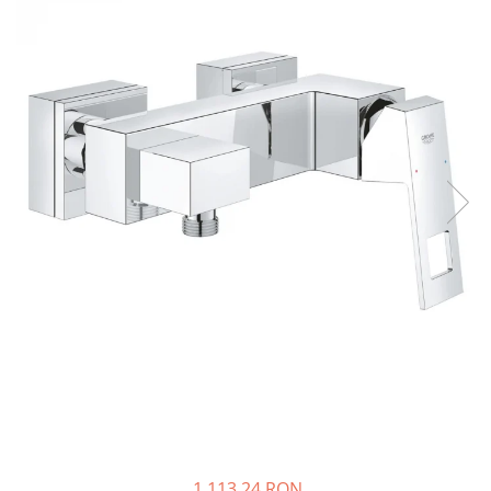
Solutii de curatare si tratare
Schimbatoare de caldura
Pompe de caldura
Contoare energie termica
Sisteme de degivrare
Incalzitoare pe motorina / gaz
Generatoare de abur
Distribuitoare si butelii de
egalizare
Pompe de circulatie si accesorii
Vase de expansiune termice
Detectoare si regulatoare de gaz si
fum
Producere apa calda menajera
Boilere
Rezervoare de acumulare
1.113,24 RON