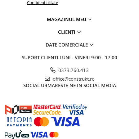
industriale
Confidentialitate
Echipamente pentru tratarea si
pomparea apei
MAGAZINUL MEU
Pompe submersibile
CLIENTI
Pompe de suprafata
DATE COMERCIALE
Pompe pentru piscine
Motopompe
SUPORT CLIENTI
LUNI - VINERI 9:00 - 17:00
Hidrofoare
0373.760.413
Vase de expansiune pentru
office@construkt.ro
hidrofor
SOCIAL
URMARESTE-NE IN SOCIAL MEDIA
Grupuri de pompare apa
Rezervoare apa si accesorii stocare
Echipamente de filtrare si
dedurizare apa
Contoare de apa - Apometre
Camine apometru