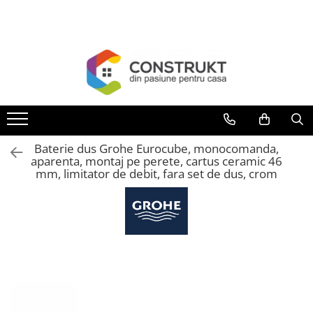
Toate Produsele
Incalzire
Centrale termice
Termoseminee, seminee si sobe
Cazane pe combustibil solid
Baterie dus Grohe Eurocube, monocomanda,
Cazane pe combustibil gazos/lichid
aparenta, montaj pe perete, cartus ceramic 46
mm, limitator de debit, fara set de dus, crom
Termostate de ambient
Aeroterme si destratificatoare de
aer
Radiatoare si convectoare
Incalzire in pardoseala
Panouri radiante si incalzitoare cu
infrarosu