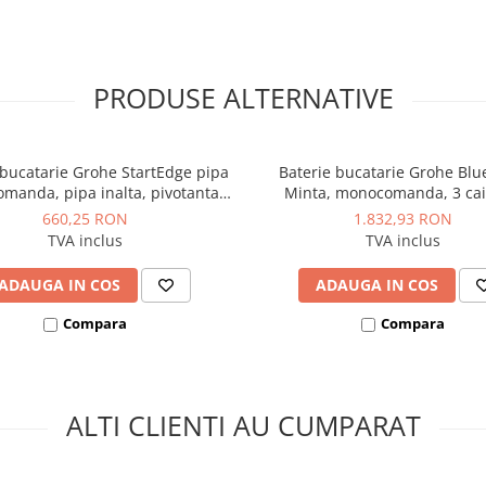
PRODUSE ALTERNATIVE
 bucatarie Grohe StartEdge pipa
Baterie bucatarie Grohe Blu
manda, pipa inalta, pivotanta,
Minta, monocomanda, 3 cai
actabil, cartus ceramic, limitator
extractabil, inalta, tip L, filtr
660,25 RON
1.832,93 RON
eratura, protectie anti-reflux,
cartus ceramic, pentru filtrel
TVA inclus
TVA inclus
crom
Blue, negru
ADAUGA IN COS
ADAUGA IN COS
Compara
Compara
ALTI CLIENTI AU CUMPARAT