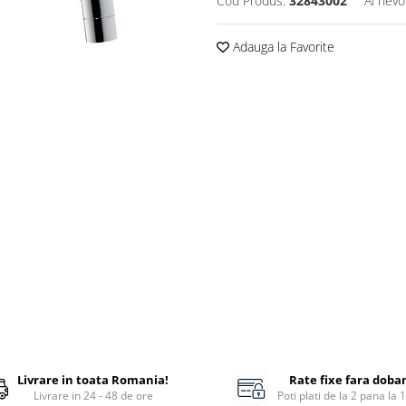
Cod Produs:
32843002
Ai nevo
Adauga la Favorite
Livrare in toata Romania!
Rate fixe fara doba
Livrare in 24 - 48 de ore
Poti plati de la 2 pana la 