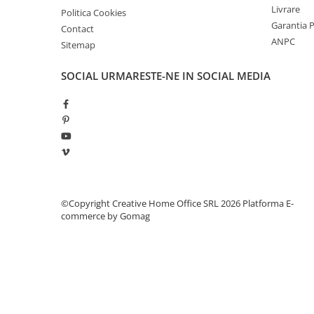
Manometre, presostate si
Livrare
Politica Cookies
termostate
Garantia 
Contact
Regulatoare electronice
ANPC
Sitemap
Vane si servomotoare
SOCIAL
URMARESTE-NE IN SOCIAL MEDIA
Servoregulatoare
Termostate pentru ventilo-
convectori
Ventile termice de amestec
Traductoare
UPS-uri si stabilizatoare de
tensiune
©Copyright Creative Home Office SRL 2026
Platforma E-
commerce by Gomag
Ventile liniare
Ventile electromagnetice
Automatizare centrala termica
Termostate aplicatii industriale
Accesorii pentru echipamente