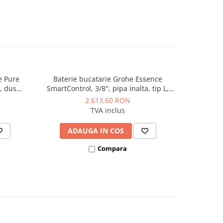
e Pure
Baterie bucatarie Grohe Essence
Baterie bu
, dus
SmartControl, 3/8'', pipa inalta, tip L,
monocoma
are apa,
dus extractabil, 2 functii, control
inalta, du
2.613,60 RON
e Grohe
apasare si rotire, pivotanta, limitator,
limitator d
TVA inclus
antracit
ADAUGA IN COS
AD
Compara