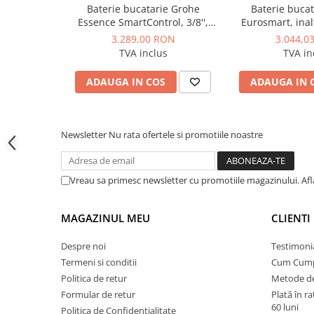
Instalatii de gaz
Baterie bucatarie Grohe
Baterie buca
Essence SmartControl, 3/8'',
Eurosmart, inalt
Tevi PEHD gaz
pipa inalta, tip L, dus
extractabil, 2 f
3.289,00 RON
3.044,0
Fitinguri gaz
extractabil, 2 functii, control
ceramic, pivot
TVA inclus
TVA in
apasare si rotire, pivotanta,
metalic, senzo
Vane de gaz si robineti
limitator, cupru mat
negru
ADAUGA IN COS
ADAUGA IN 
Aparate sudura si dispozitive gaz
Izolatii tehnice
Izolatii pentru aer conditionat
Newsletter
Nu rata ofertele si promotiile noastre
Izolatii pentru sisteme solare
Izolatii pentru tevi si conducte
Vreau sa primesc newsletter cu promotiile magazinului. Af
Polistiren expandat
MAGAZINUL MEU
CLIENTI
Vata minerala bazaltica
Automatizari si elemente de
Despre noi
Testimoni
automatizare
Termeni si conditii
Cum Cum
Automatizari panouri solare
Politica de retur
Metode de
Grupuri de circulatie
Formular de retur
Plată în r
60 luni
Politica de Confidentialitate