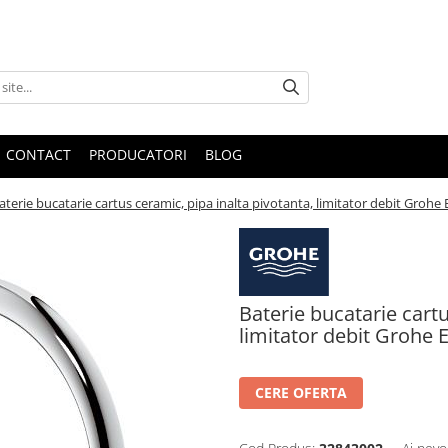
CONTACT
PRODUCATORI
BLOG
aterie bucatarie cartus ceramic, pipa inalta pivotanta, limitator debit Gro
Baterie bucatarie cartu
limitator debit Grohe
CERE OFERTA