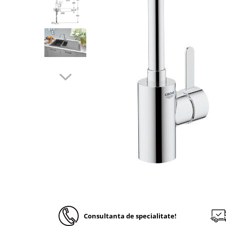
Solutii de curatare si tratare
Schimbatoare de caldura
Pompe de caldura
Contoare energie termica
Sisteme de degivrare
Incalzitoare pe motorina / gaz
Generatoare de abur
Distribuitoare si butelii de
egalizare
Pompe de circulatie si accesorii
Vase de expansiune termice
Detectoare si regulatoare de gaz si
fum
Producere apa calda menajera
Boilere
Consultanta de specialitate!
Rezervoare de acumulare