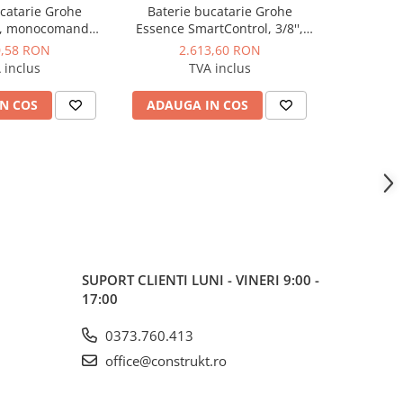
catarie Grohe
Baterie bucatarie Grohe
Baterie
'', monocomanda,
Essence SmartControl, 3/8'',
Essence 
ta, tip U, dus
pipa inalta, tip L, dus
functii EU
0,58 RON
2.613,60 RON
3.
functii, pivotanta,
extractabil, 2 functii, control
dus extract
 inclus
TVA inclus
, auriu lucios
apasare si rotire, pivotanta,
pivotant
limitator, antracit
N COS
ADAUGA IN COS
ADAUG
SUPORT CLIENTI
LUNI - VINERI 9:00 -
17:00
0373.760.413
office@construkt.ro