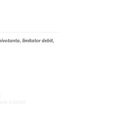
pivotanta, limitator debit,
;
mb și nichel;