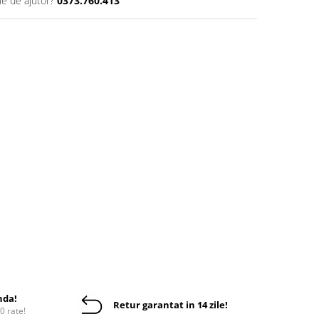
ie de ajutor?
0373.760.413
nda!
Retur garantat in 14 zile!
10 rate!