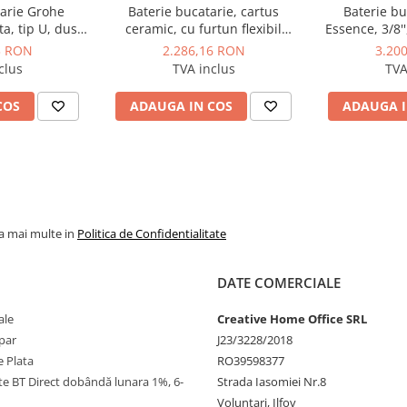
tarie Grohe
Baterie bucatarie, cartus
Baterie bu
a, tip U, dus
ceramic, cu furtun flexibil
Essence, 3/8
unctii, cartus
Grohe Essence, crom/negru
pipa inal
3 RON
2.286,16 RON
3.20
anta, levier
extractabil, 2 
clus
TVA inclus
TVA
r infrarosu,
limitator
 mat
COS
ADAUGA IN COS
ADAUGA I
la mai multe in
Politica de Confidentialitate
DATE COMERCIALE
ale
Creative Home Office SRL
par
J23/3228/2018
 Plata
RO39598377
ate BT Direct dobândă lunara 1%, 6-
Strada Iasomiei Nr.8
Voluntari, Ilfov