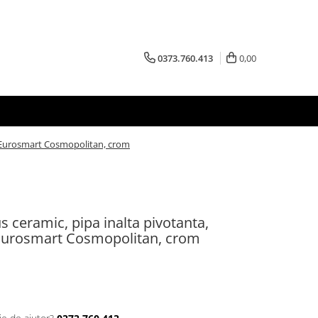
0373.760.413
0,00
he Eurosmart Cosmopolitan, crom
s ceramic, pipa inalta pivotanta,
 Eurosmart Cosmopolitan, crom