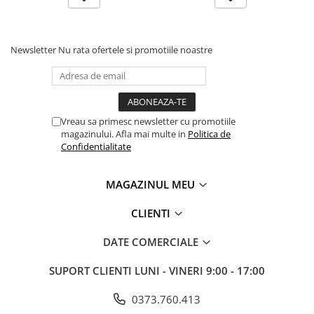
Manometre, presostate si
termostate
Regulatoare electronice
Newsletter
Nu rata ofertele si promotiile noastre
Vane si servomotoare
Servoregulatoare
Termostate pentru ventilo-
convectori
Vreau sa primesc newsletter cu promotiile
magazinului. Afla mai multe in
Politica de
Ventile termice de amestec
Confidentialitate
Traductoare
UPS-uri si stabilizatoare de
MAGAZINUL MEU
tensiune
CLIENTI
Ventile liniare
Ventile electromagnetice
DATE COMERCIALE
Automatizare centrala termica
SUPORT CLIENTI
LUNI - VINERI 9:00 - 17:00
Termostate aplicatii industriale
0373.760.413
Accesorii pentru echipamente