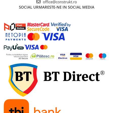
industriale
office@construkt.ro
SOCIAL
URMARESTE-NE IN SOCIAL MEDIA
Echipamente pentru tratarea si
pomparea apei
Pompe submersibile
Pompe de suprafata
Pompe pentru piscine
Motopompe
Hidrofoare
Vase de expansiune pentru
hidrofor
Grupuri de pompare apa
Rezervoare apa si accesorii stocare
Echipamente de filtrare si
dedurizare apa
Contoare de apa - Apometre
Camine apometru