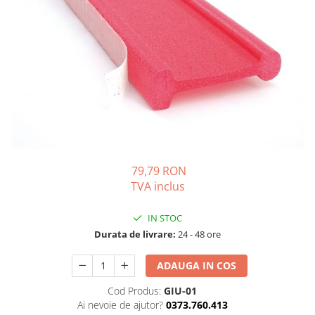
Solutii de curatare si tratare
Schimbatoare de caldura
Pompe de caldura
Contoare energie termica
Sisteme de degivrare
Incalzitoare pe motorina / gaz
Generatoare de abur
Distribuitoare si butelii de
egalizare
79,79 RON
TVA inclus
Pompe de circulatie si accesorii
Vase de expansiune termice
IN STOC
Durata de livrare:
24 - 48 ore
Detectoare si regulatoare de gaz si
fum
ADAUGA IN COS
Producere apa calda menajera
Boilere
Cod Produs:
GIU-01
Ai nevoie de ajutor?
0373.760.413
Rezervoare de acumulare