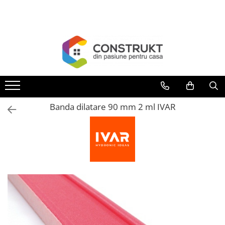
Toate Produsele
Incalzire
Centrale termice
Termoseminee, seminee si sobe
Cazane pe combustibil solid
Banda dilatare 90 mm 2 ml IVAR
Cazane pe combustibil gazos/lichid
Termostate de ambient
Aeroterme si destratificatoare de
aer
Radiatoare si convectoare
Incalzire in pardoseala
Panouri radiante si incalzitoare cu
infrarosu