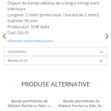
Dulapuri pentru climatizare
Dispun de banda adeziva de-a lungul intregi parti
inferioare
Unitati motocondensante
Lungime: 2 metri (pretul este / bucata de 2 metri)
Sisteme evaporative de climatizare
Inaltime: 90 mm
Ventilatoare pentru baie
Producator: IVAR Italia
Cod: GIU-01
Ventilatoare pentru tubulatura
Filtrare si odorizare aer
Informatii conformitate produs
Recuperatoare de caldura
Caracteristici
Accesorii echipamente de
Review-uri
(0)
ventilatie si climatizare
Instalatii de apa si canalizare
Alimentare cu apa
PRODUSE ALTERNATIVE
Canalizare interioara
Canalizare exterioara
Canalizare pluviala
Banda perimetrala de
Banda perimetrala de
dilatare Purmo cu folie, cu
dilatare Purmo cu folie, fara
Distributie apa
banda adeziva 6 x 150 mm,
banda adeziva 8 x 160 mm,