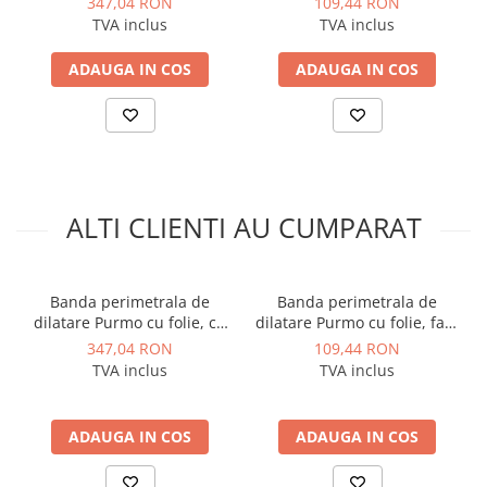
347,04 RON
109,44 RON
Instalatii de gaz
rola 60ml
rola 30ml
TVA inclus
TVA inclus
Tevi PEHD gaz
ADAUGA IN COS
ADAUGA IN COS
Fitinguri gaz
Vane de gaz si robineti
Aparate sudura si dispozitive gaz
Izolatii tehnice
Izolatii pentru aer conditionat
ALTI CLIENTI AU CUMPARAT
Izolatii pentru sisteme solare
Izolatii pentru tevi si conducte
Banda perimetrala de
Banda perimetrala de
Polistiren expandat
dilatare Purmo cu folie, cu
dilatare Purmo cu folie, fara
Vata minerala bazaltica
banda adeziva 6 x 150 mm,
banda adeziva 8 x 160 mm,
347,04 RON
109,44 RON
rola 60ml
rola 30ml
TVA inclus
TVA inclus
Automatizari si elemente de
automatizare
Automatizari panouri solare
ADAUGA IN COS
ADAUGA IN COS
Grupuri de circulatie