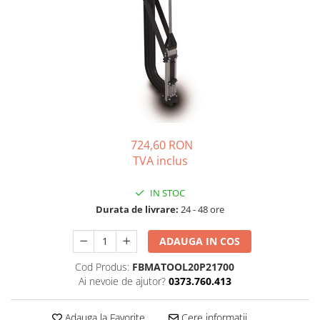
Solutii de curatare si tratare
Schimbatoare de caldura
Pompe de caldura
Contoare energie termica
Sisteme de degivrare
Incalzitoare pe motorina / gaz
Generatoare de abur
724,60 RON
Distribuitoare si butelii de
TVA inclus
egalizare
IN STOC
Pompe de circulatie si accesorii
Durata de livrare:
24 - 48 ore
Vase de expansiune termice
Detectoare si regulatoare de gaz si
ADAUGA IN COS
fum
Cod Produs:
FBMATOOL20P21700
Producere apa calda menajera
Ai nevoie de ajutor?
0373.760.413
Boilere
Rezervoare de acumulare
Adauga la Favorite
Cere informatii