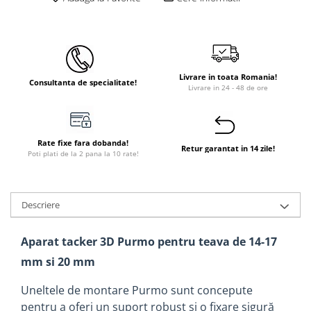
Instant apa calda pe gaz / GPL
Panouri solare si fotovoltaice
Panouri solare cu tuburi vidate
Livrare in toata Romania!
Panouri solare plane
Consultanta de specialitate!
Livrare in 24 - 48 de ore
Pachete complete panouri solare
Echipamente pentru panouri
solare
Rate fixe fara dobanda!
Retur garantat in 14 zile!
Poti plati de la 2 pana la 10 rate!
Panouri solare fotovoltaice
Ventilatie si climatizare
Aparate de aer conditionat
Descriere
Perdele de aer
Ventiloconvectoare si sisteme VRF
Aparat tacker 3D Purmo pentru teava de 14-17
mm si 20 mm
Chillere
Rooftop-uri pentru racire si
Uneltele de montare Purmo sunt concepute
incalzire
pentru a oferi un suport robust și o fixare sigură