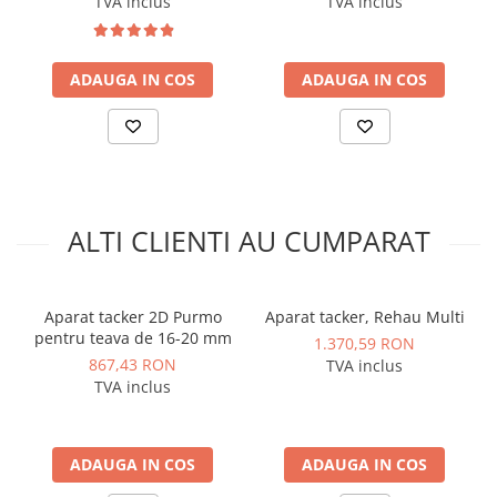
TVA inclus
TVA inclus
Manometre, presostate si
termostate
Regulatoare electronice
ADAUGA IN COS
ADAUGA IN COS
Vane si servomotoare
Servoregulatoare
Termostate pentru ventilo-
convectori
Ventile termice de amestec
ALTI CLIENTI AU CUMPARAT
Traductoare
UPS-uri si stabilizatoare de
tensiune
Aparat tacker 2D Purmo
Aparat tacker, Rehau Multi
pentru teava de 16-20 mm
1.370,59 RON
Ventile liniare
867,43 RON
TVA inclus
Ventile electromagnetice
TVA inclus
Automatizare centrala termica
Termostate aplicatii industriale
ADAUGA IN COS
ADAUGA IN COS
Accesorii pentru echipamente