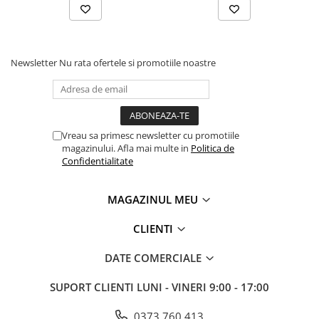
industriale
Echipamente pentru tratarea si
pomparea apei
Pompe submersibile
Newsletter
Nu rata ofertele si promotiile noastre
Pompe de suprafata
Pompe pentru piscine
Motopompe
Vreau sa primesc newsletter cu promotiile
Hidrofoare
magazinului. Afla mai multe in
Politica de
Confidentialitate
Vase de expansiune pentru
hidrofor
MAGAZINUL MEU
Grupuri de pompare apa
Rezervoare apa si accesorii stocare
CLIENTI
Echipamente de filtrare si
DATE COMERCIALE
dedurizare apa
Contoare de apa - Apometre
SUPORT CLIENTI
LUNI - VINERI 9:00 - 17:00
Camine apometru
0373.760.413