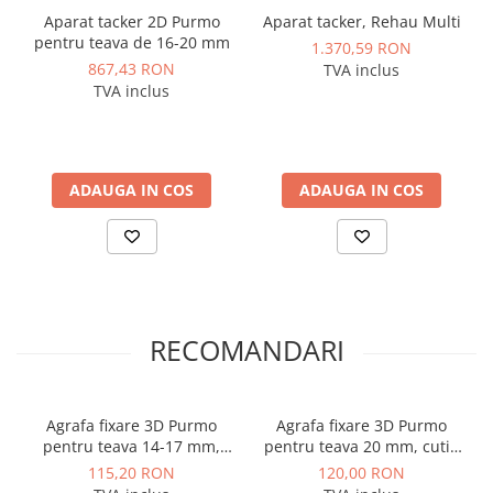
Takerul 3D are acces facil pentru curatare usoara,
Instalatii de gaz
Aparat tacker 2D Purmo
Aparat tacker, Rehau Multi
in caz de blocaj. Aparatul poate fi asezat pe sol si in
Tevi PEHD gaz
pentru teava de 16-20 mm
1.370,59 RON
pozitie verticala.
867,43 RON
TVA inclus
Fitinguri gaz
TVA inclus
Inaltime: 1000 mm
Vane de gaz si robineti
Latime: 80 mm
Aparate sudura si dispozitive gaz
Adancime: 150 mm
Izolatii tehnice
Greutate: 2.5 kg
ADAUGA IN COS
ADAUGA IN COS
Izolatii pentru aer conditionat
Izolatii pentru sisteme solare
Izolatii pentru tevi si conducte
Polistiren expandat
RECOMANDARI
Vata minerala bazaltica
Automatizari si elemente de
automatizare
Agrafa fixare 3D Purmo
Agrafa fixare 3D Purmo
Automatizari panouri solare
pentru teava 14-17 mm,
pentru teava 20 mm, cutie
Grupuri de circulatie
cutie 400 buc.
400 buc.
115,20 RON
120,00 RON