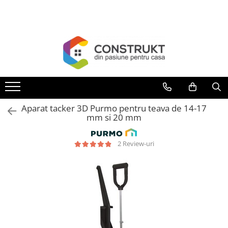
Toate Produsele
Incalzire
Centrale termice
Termoseminee, seminee si sobe
Cazane pe combustibil solid
Aparat tacker 3D Purmo pentru teava de 14-17
Cazane pe combustibil gazos/lichid
mm si 20 mm
Termostate de ambient
2 Review-uri
Aeroterme si destratificatoare de
aer
Radiatoare si convectoare
Incalzire in pardoseala
Panouri radiante si incalzitoare cu
infrarosu