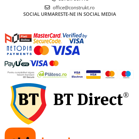
Tevi si accesorii pentru puturi
office@construkt.ro
SOCIAL
URMARESTE-NE IN SOCIAL MEDIA
Obiecte sanitare
Baterii baie
Baterii bucatarie
Baterii bucatarie cu filtru
Clapete de actionare
Rezervoare WC incastrate
Rezervoare WC clasice
Vase WC
Lavoare
Chiuvete bucatarie
Rigole de dus
Sisteme de dus
Mobilier baie
Accesorii baie