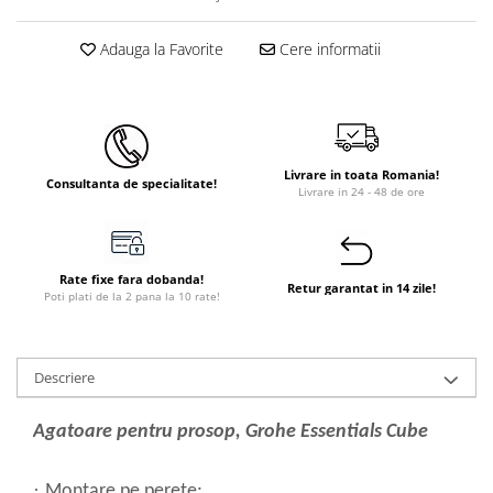
Instant apa calda pe gaz / GPL
Adauga la Favorite
Cere informatii
Panouri solare si fotovoltaice
Panouri solare cu tuburi vidate
Panouri solare plane
Pachete complete panouri solare
Livrare in toata Romania!
Consultanta de specialitate!
Echipamente pentru panouri
Livrare in 24 - 48 de ore
solare
Panouri solare fotovoltaice
Rate fixe fara dobanda!
Ventilatie si climatizare
Retur garantat in 14 zile!
Poti plati de la 2 pana la 10 rate!
Aparate de aer conditionat
Perdele de aer
Descriere
Ventiloconvectoare si sisteme VRF
Chillere
Agatoare pentru prosop, Grohe Essentials Cube
Rooftop-uri pentru racire si
incalzire
·
Montare pe perete;