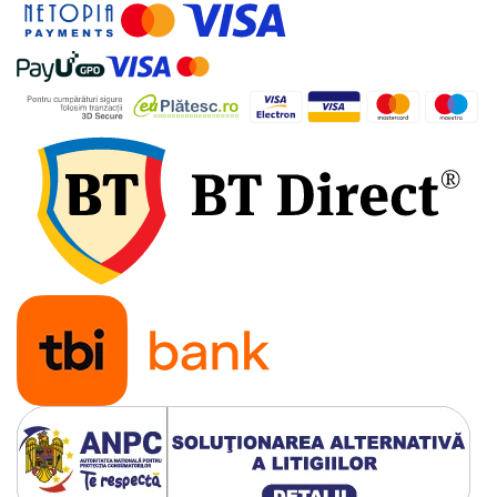
industriale
Echipamente pentru tratarea si
pomparea apei
Pompe submersibile
Pompe de suprafata
Pompe pentru piscine
Motopompe
Hidrofoare
Vase de expansiune pentru
hidrofor
Grupuri de pompare apa
Rezervoare apa si accesorii stocare
Echipamente de filtrare si
dedurizare apa
Contoare de apa - Apometre
Camine apometru