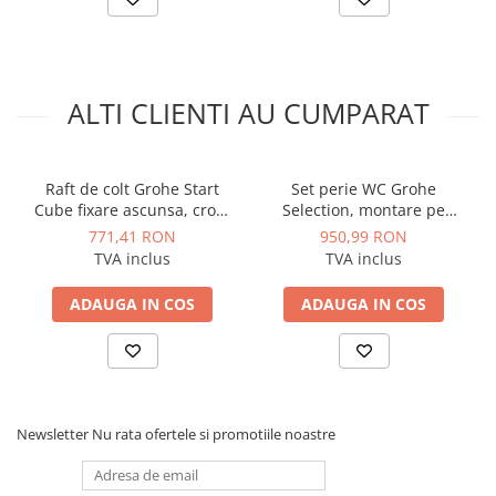
Instalatii de gaz
Tevi PEHD gaz
Fitinguri gaz
ALTI CLIENTI AU CUMPARAT
Vane de gaz si robineti
Aparate sudura si dispozitive gaz
Izolatii tehnice
Raft de colt Grohe Start
Set perie WC Grohe
Izolatii pentru aer conditionat
Cube fixare ascunsa, crom
Selection, montare pe
mat
perete, fixare ascunsa,
771,41 RON
950,99 RON
Izolatii pentru sisteme solare
sticla/metal, cupru lucios
TVA inclus
TVA inclus
Izolatii pentru tevi si conducte
ADAUGA IN COS
ADAUGA IN COS
Polistiren expandat
Vata minerala bazaltica
Automatizari si elemente de
automatizare
Automatizari panouri solare
Newsletter
Nu rata ofertele si promotiile noastre
Grupuri de circulatie