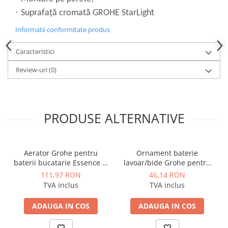
Dulapuri pentru climatizare
·
Suprafaţă cromată GROHE StarLight
Unitati motocondensante
Informatii conformitate produs
Sisteme evaporative de climatizare
Caracteristici
Ventilatoare pentru baie
Ventilatoare pentru tubulatura
Review-uri
(0)
Filtrare si odorizare aer
Recuperatoare de caldura
PRODUSE ALTERNATIVE
Accesorii echipamente de
ventilatie si climatizare
Instalatii de apa si canalizare
Aerator Grohe pentru
Ornament baterie
Alimentare cu apa
baterii bucatarie Essence si
lavoar/bide Grohe pentru
Canalizare interioara
Concetto profesionale, filet
acoperirea orificiilor de
111,97 RON
46,14 RON
interior, filet mama, fara
montaj cu diametru mai
TVA inclus
TVA inclus
Canalizare exterioara
limitator de debit, sistem
mare decat standard, crom
anti-calcar, cheie inclusa
Canalizare pluviala
ADAUGA IN COS
ADAUGA IN COS
Distributie apa