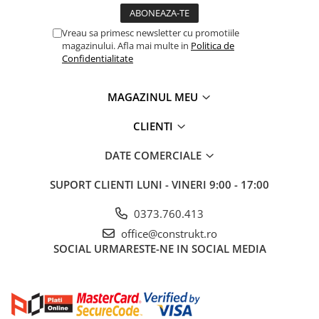
Manometre, presostate si
termostate
Vreau sa primesc newsletter cu promotiile
Regulatoare electronice
magazinului. Afla mai multe in
Politica de
Confidentialitate
Vane si servomotoare
Servoregulatoare
MAGAZINUL MEU
Termostate pentru ventilo-
convectori
CLIENTI
Ventile termice de amestec
DATE COMERCIALE
Traductoare
SUPORT CLIENTI
LUNI - VINERI 9:00 - 17:00
UPS-uri si stabilizatoare de
tensiune
0373.760.413
Ventile liniare
office@construkt.ro
Ventile electromagnetice
SOCIAL
URMARESTE-NE IN SOCIAL MEDIA
Automatizare centrala termica
Termostate aplicatii industriale
Accesorii pentru echipamente