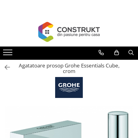
Toate Produsele
Incalzire
Centrale termice
Termoseminee, seminee si sobe
Cazane pe combustibil solid
Agatatoare prosop Grohe Essentials Cube,
Cazane pe combustibil gazos/lichid
crom
Termostate de ambient
Aeroterme si destratificatoare de
aer
Radiatoare si convectoare
Incalzire in pardoseala
Panouri radiante si incalzitoare cu
infrarosu