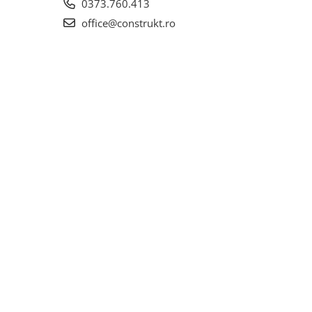
0373.760.413
office@construkt.ro