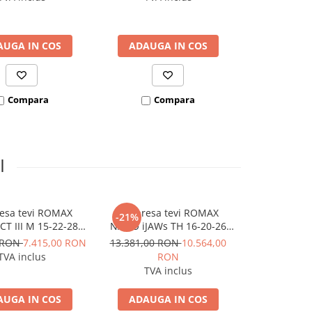
AUGA IN COS
ADAUGA IN COS
ADAUGA
Compara
Compara
Co
I
resa tevi ROMAX
Set presa tevi ROMAX
et pre
-21%
-21%
T III M 15-22-28
NANO iJAWs TH 16-20-26
ROTHENBE
 2Ah EU AMPShare
mm, 18V 2Ah CAS
NANO iJAWs
0 RON
7.415,00 RON
13.381,00 RON
10.564,00
13.381,00 
mm, 18V
TVA inclus
RON
R
TVA inclus
TVA 
AUGA IN COS
ADAUGA IN COS
ADAUGA