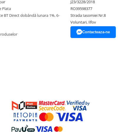
par
J23/3228/2018
 Plata
RO39598377
ate BT Direct dobândă lunara 1%, 6-
Strada Iasomiei Nr.8
Voluntari, Ilfov
Contacteaza-ne
Produselor