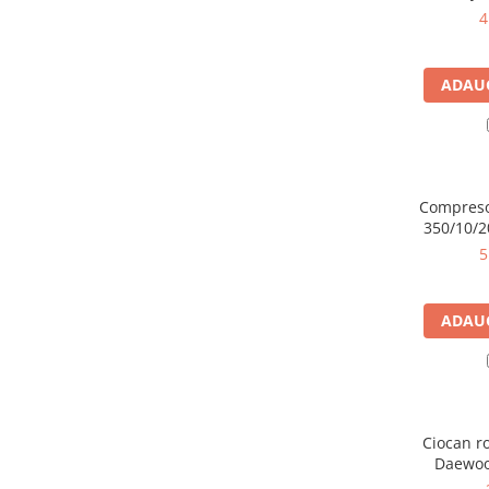
Instalatii de gaz
4
Tevi PEHD gaz
Fitinguri gaz
ADAUG
Vane de gaz si robineti
Aparate sudura si dispozitive gaz
Izolatii tehnice
Izolatii pentru aer conditionat
Compreso
350/10/2
Izolatii pentru sisteme solare
5
Izolatii pentru tevi si conducte
Polistiren expandat
ADAUG
Vata minerala bazaltica
Automatizari si elemente de
automatizare
Automatizari panouri solare
Ciocan r
Grupuri de circulatie
Daewoo