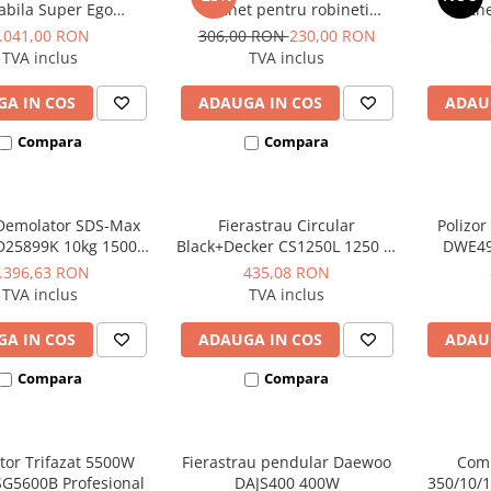
abila Super Ego
clichet pentru robineti
Roth
othenberger
radiator si fitinguri de
.041,00 RON
306,00 RON
230,00 RON
legatura
TVA inclus
TVA inclus
A IN COS
ADAUGA IN COS
ADAU
Compara
Compara
Demolator SDS-Max
Fierastrau Circular
Polizo
D25899K 10kg 1500W
Black+Decker CS1250L 1250 W
DWE49
17.9J
190 mm 66 mm
.396,63 RON
435,08 RON
TVA inclus
TVA inclus
A IN COS
ADAUGA IN COS
ADAU
Compara
Compara
tor Trifazat 5500W
Fierastrau pendular Daewoo
Comp
SG5600B Profesional
DAJS400 400W
350/10/1