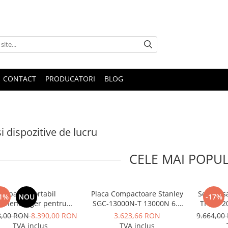
CONTACT
PRODUCATORI
BLOG
i dispozitive de lucru
CELE MAI POPU
Aparat portabil
Placa Compactoare Stanley
Set pres
1%
NOU
-17%
othenberger pentru
SGC-13000N-T 13000N 6.5
TH 16-2
le de prindere la tevi,
CP 196cc
8,00 RON
8.390,00 RON
3.623,66 RON
9.664,0
el ROGROOVER pentru
TVA inclus
TVA inclus