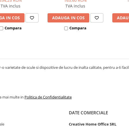
354,25 RON
163,60 RON
TVA inclus
TVA inclus
A IN COS
ADAUGA IN COS
ADAU
Compara
Compara
-o varietate de scule si dispozitive de lucru de inalta calitate, pentru a-ti facil
la mai multe in
Politica de Confidentialitate
DATE COMERCIALE
ale
Creative Home Office SRL