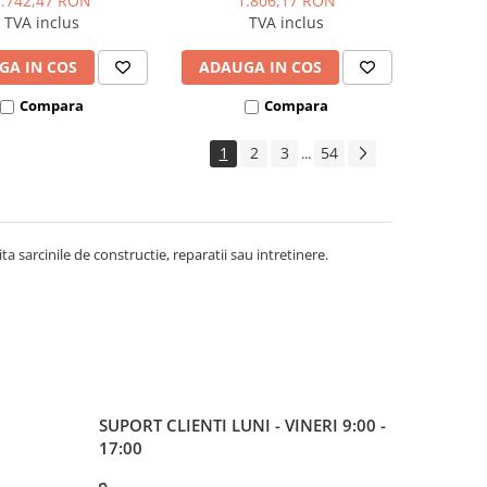
1.742,47 RON
1.806,17 RON
TVA inclus
TVA inclus
GA IN COS
ADAUGA IN COS
Compara
Compara
1
2
3
54
...
ita sarcinile de constructie, reparatii sau intretinere.
SUPORT CLIENTI
LUNI - VINERI 9:00 -
17:00