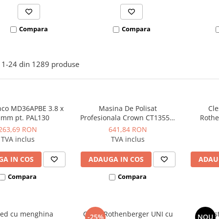
Compara
Compara
1-
24
din
1289
produse
nco MD36APBE 3.8 x
Masina De Polisat
Cle
 mm pt. PAL130
Profesionala Crown CT13551-
Rothe
110RSV 1400W 110mm 1000-
263,69 RON
641,84 RON
4000rpm
TVA inclus
TVA inclus
A IN COS
ADAUGA IN COS
ADAU
Compara
Compara
ied cu menghina
Cheie Rothenberger UNI cu
Cles
-25%
NOU