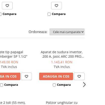
Compara
Compara
Co
Ordoneaza:
ste tip papagal
Aparat de sudura invertor,
nberger SP 1.1/2"
200 A, Jasic ARC 200 PRO
(Z209)
149,00 RON
1.143,41 RON
TVA inclus
TVA inclus
GA IN COS
ADAUGA IN COS
Compara
Compara
te 2 toli (55 mm),
Polizor unghiular cu