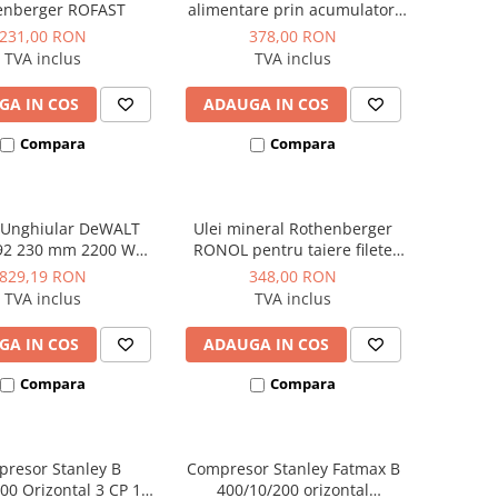
enberger ROFAST
alimentare prin acumulator,
fara acumulator inclus,
231,00 RON
378,00 RON
Hyundai model HY-AG 180-125
TVA inclus
TVA inclus
LI-SOLO
GA IN COS
ADAUGA IN COS
Compara
Compara
r Unghiular DeWALT
Ulei mineral Rothenberger
2 230 mm 2200 W
RONOL pentru taiere filete
6.500 rpm
bidon 5 litri
829,19 RON
348,00 RON
TVA inclus
TVA inclus
GA IN COS
ADAUGA IN COS
Compara
Compara
resor Stanley B
Compresor Stanley Fatmax B
00 Orizontal 3 CP 10
400/10/200 orizontal