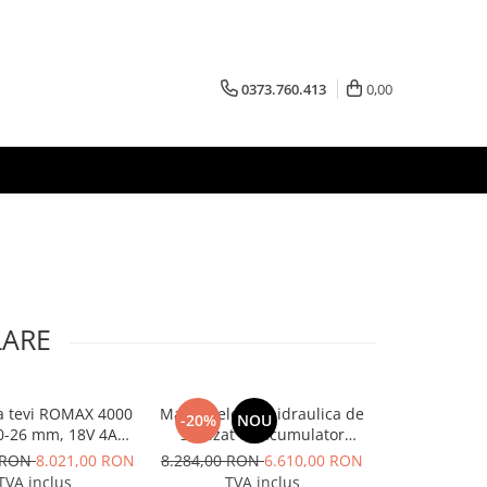
0373.760.413
0,00
LARE
a tevi ROMAX 4000
Masina electrohidraulica de
Aparat de tai
-20%
NOU
0-26 mm, 18V 4Ah
sertizat cu acumulator
125 A, Inte
EU
Rothenberger ROMAX 4000
0 RON
8.021,00 RON
8.284,00 RON
6.610,00 RON
4.455
TVA inclus
TVA inclus
TVA 