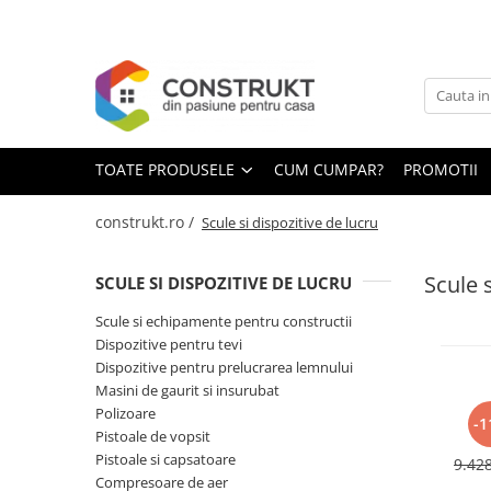
Toate Produsele
Incalzire
Centrale termice
TOATE PRODUSELE
CUM CUMPAR?
PROMOTII
Termoseminee, seminee si sobe
Cazane pe combustibil solid
construkt.ro /
Scule si dispozitive de lucru
Cazane pe combustibil gazos/lichid
Scule s
SCULE SI DISPOZITIVE DE LUCRU
Termostate de ambient
Aeroterme si destratificatoare de
Scule si echipamente pentru constructii
aer
Dispozitive pentru tevi
Dispozitive pentru prelucrarea lemnului
Radiatoare si convectoare
Masini de gaurit si insurubat
Incalzire in pardoseala
Polizoare
-1
Pistoale de vopsit
R
Panouri radiante si incalzitoare cu
cana
Pistoale si capsatoare
infrarosu
9.42
mod
Compresoare de aer