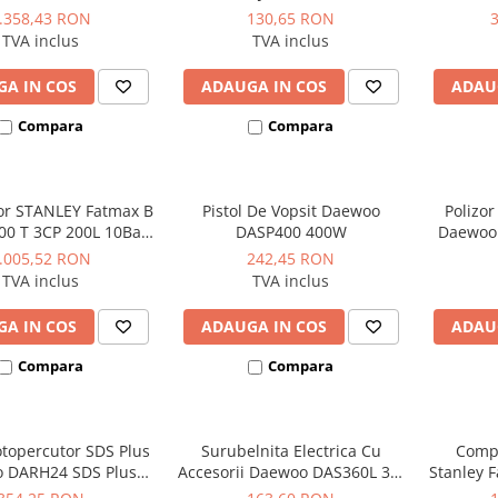
b
.358,43 RON
130,65 RON
TVA inclus
TVA inclus
A IN COS
ADAUGA IN COS
ADAU
Compara
Compara
r STANLEY Fatmax B
Pistol De Vopsit Daewoo
Polizo
00 T 3CP 200L 10Bar
DASP400 400W
Daewoo
330L/min
.005,52 RON
242,45 RON
TVA inclus
TVA inclus
A IN COS
ADAUGA IN COS
ADAU
Compara
Compara
otopercutor SDS Plus
Surubelnita Electrica Cu
Compr
 DARH24 SDS Plus
Accesorii Daewoo DAS360L 3.6
Stanley 
1050W 24mm
V
Orizontal