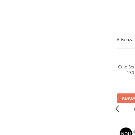
Instant apa calda pe gaz / GPL
Panouri solare si fotovoltaice
Panouri solare cu tuburi vidate
Panouri solare plane
Afiseaza:
Pachete complete panouri solare
Echipamente pentru panouri
solare
Cuie Se
Panouri solare fotovoltaice
130
Ventilatie si climatizare
Aparate de aer conditionat
Perdele de aer
ADAUG
Ventiloconvectoare si sisteme VRF
Chillere
Rooftop-uri pentru racire si
incalzire
Trep
NOU