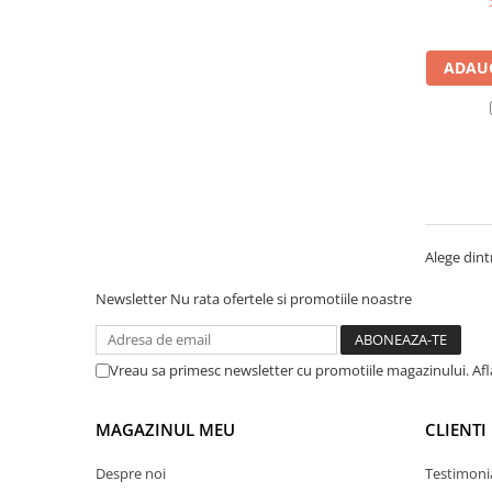
Manometre, presostate si
termostate
Regulatoare electronice
ADAUG
Vane si servomotoare
Servoregulatoare
Termostate pentru ventilo-
convectori
Ventile termice de amestec
Traductoare
Alege dintr
UPS-uri si stabilizatoare de
Newsletter
Nu rata ofertele si promotiile noastre
tensiune
Ventile liniare
Vreau sa primesc newsletter cu promotiile magazinului. Af
Ventile electromagnetice
Automatizare centrala termica
MAGAZINUL MEU
CLIENTI
Termostate aplicatii industriale
Despre noi
Testimoni
Accesorii pentru echipamente