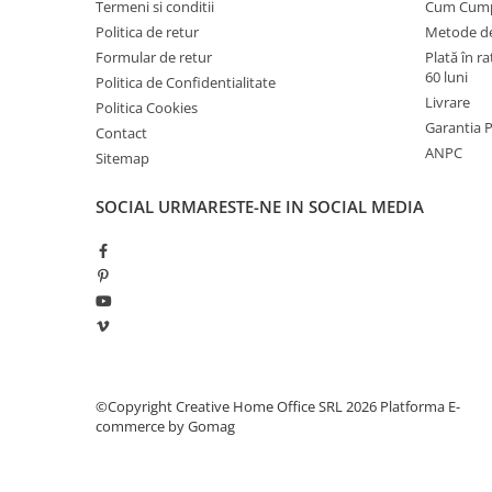
Termeni si conditii
Cum Cum
industriale
Politica de retur
Metode de
Echipamente pentru tratarea si
Formular de retur
Plată în r
pomparea apei
60 luni
Politica de Confidentialitate
Pompe submersibile
Livrare
Politica Cookies
Pompe de suprafata
Garantia 
Contact
ANPC
Sitemap
Pompe pentru piscine
Motopompe
SOCIAL
URMARESTE-NE IN SOCIAL MEDIA
Hidrofoare
Vase de expansiune pentru
hidrofor
Grupuri de pompare apa
Rezervoare apa si accesorii stocare
Echipamente de filtrare si
©Copyright Creative Home Office SRL 2026
Platforma E-
dedurizare apa
commerce by Gomag
Contoare de apa - Apometre
Camine apometru