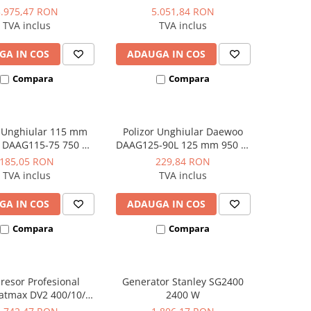
ar 330 L/min
profesional 3CP 10Bar
3.975,47 RON
5.051,84 RON
390L/min
TVA inclus
TVA inclus
GA IN COS
ADAUGA IN COS
Compara
Compara
r Unghiular 115 mm
Polizor Unghiular Daewoo
 DAAG115-75 750 W
DAAG125-90L 125 mm 950 W
11.000 rpm
12.000 rpm
185,05 RON
229,84 RON
TVA inclus
TVA inclus
GA IN COS
ADAUGA IN COS
Compara
Compara
esor Profesional
Generator Stanley SG2400
Fatmax DV2 400/10/50
2400 W
 3CP 10 bar 356L/min