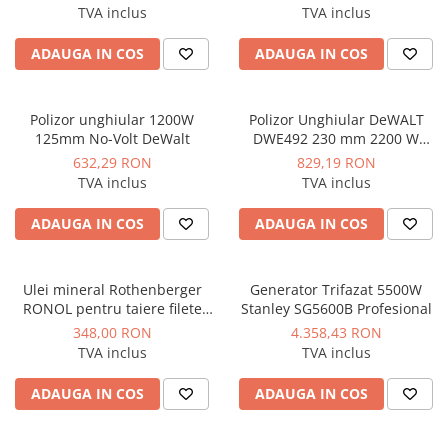
Instalatii de gaz
TVA inclus
TVA inclus
Tevi PEHD gaz
ADAUGA IN COS
ADAUGA IN COS
Fitinguri gaz
Vane de gaz si robineti
Polizor unghiular 1200W
Polizor Unghiular DeWALT
Aparate sudura si dispozitive gaz
125mm No-Volt DeWalt
DWE492 230 mm 2200 W
6.500 rpm
Izolatii tehnice
632,29 RON
829,19 RON
TVA inclus
TVA inclus
Izolatii pentru aer conditionat
Izolatii pentru sisteme solare
ADAUGA IN COS
ADAUGA IN COS
Izolatii pentru tevi si conducte
Polistiren expandat
Ulei mineral Rothenberger
Generator Trifazat 5500W
RONOL pentru taiere filete
Stanley SG5600B Profesional
Vata minerala bazaltica
bidon 5 litri
348,00 RON
4.358,43 RON
Automatizari si elemente de
TVA inclus
TVA inclus
automatizare
Automatizari panouri solare
ADAUGA IN COS
ADAUGA IN COS
Grupuri de circulatie