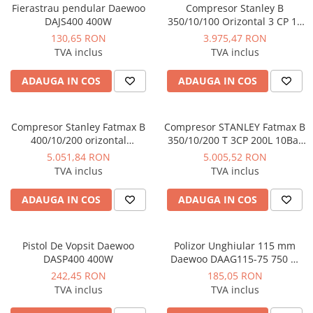
Manometre, presostate si
Fierastrau pendular Daewoo
Compresor Stanley B
termostate
DAJS400 400W
350/10/100 Orizontal 3 CP 10
bar 330 L/min
Regulatoare electronice
130,65 RON
3.975,47 RON
TVA inclus
TVA inclus
Vane si servomotoare
ADAUGA IN COS
ADAUGA IN COS
Servoregulatoare
Termostate pentru ventilo-
convectori
Compresor Stanley Fatmax B
Compresor STANLEY Fatmax B
Ventile termice de amestec
400/10/200 orizontal
350/10/200 T 3CP 200L 10Bar
profesional 3CP 10Bar
330L/min
5.051,84 RON
5.005,52 RON
Traductoare
390L/min
TVA inclus
TVA inclus
UPS-uri si stabilizatoare de
tensiune
ADAUGA IN COS
ADAUGA IN COS
Ventile liniare
Ventile electromagnetice
Pistol De Vopsit Daewoo
Polizor Unghiular 115 mm
DASP400 400W
Daewoo DAAG115-75 750 W
Automatizare centrala termica
11.000 rpm
242,45 RON
185,05 RON
Termostate aplicatii industriale
TVA inclus
TVA inclus
Accesorii pentru echipamente