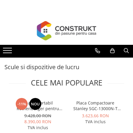
Toate Produsele
Incalzire
Centrale termice
Termoseminee, seminee si sobe
Cazane pe combustibil solid
Scule si dispozitive de lucru
Cazane pe combustibil gazos/lichid
Termostate de ambient
CELE MAI POPULARE
Aeroterme si destratificatoare de
aer
Radiatoare si convectoare
Aparat portabil
Placa Compactoare
-11%
NOU
Rothenberger pentru
Stanley SGC-13000N-T
4
Incalzire in pardoseala
canale de prindere la
13000N 6.5 CP 196cc
9.428,00 RON
3.623,66 RON
Panouri radiante si incalzitoare cu
tevi, model ROGROOVER
8.390,00 RON
TVA inclus
infrarosu
pentru SUPERTRONIC 3
TVA inclus
SE