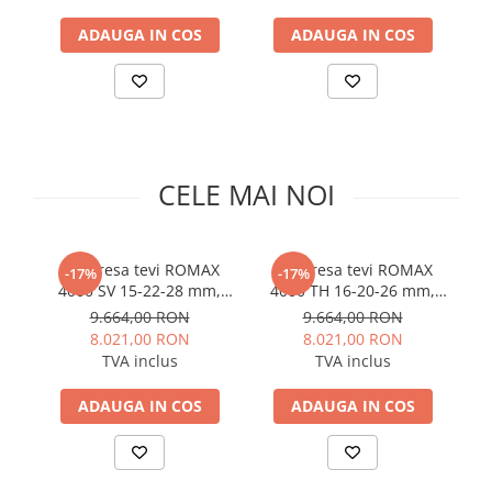
Solutii de curatare si tratare
ADAUGA IN COS
ADAUGA IN COS
Schimbatoare de caldura
Pompe de caldura
Contoare energie termica
Sisteme de degivrare
Incalzitoare pe motorina / gaz
CELE MAI NOI
Generatoare de abur
Distribuitoare si butelii de
egalizare
Set presa tevi ROMAX
Set presa tevi ROMAX
-17%
-17%
4000 SV 15-22-28 mm,
4000 TH 16-20-26 mm,
C
Pompe de circulatie si accesorii
18V 4Ah EU
18V 4Ah EU
9.664,00 RON
9.664,00 RON
Vase de expansiune termice
8.021,00 RON
8.021,00 RON
TVA inclus
TVA inclus
Detectoare si regulatoare de gaz si
fum
ADAUGA IN COS
ADAUGA IN COS
Producere apa calda menajera
Boilere
Rezervoare de acumulare