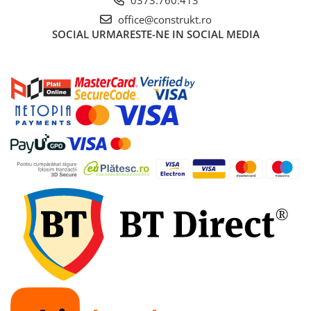
office@construkt.ro
Accesorii bucatarie
SOCIAL
URMARESTE-NE IN SOCIAL MEDIA
Accesorii lavoare
Accesorii rezervoare si vase WC
Accesorii cazi si cabine de dus
Articole sanitare
Uscatoare pentru maini
Echipamente pentru irigatii
Kit irigare gazon
Kit irigare gradina
Teava pentru irigatii
Fitinguri pentru irigatii
Robinete
Filtre pentru irigatii
Banda de picurare