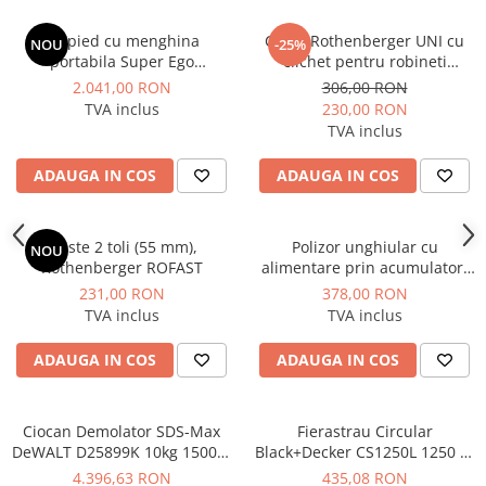
Dulapuri pentru climatizare
Trepied cu menghina
Cheie Rothenberger UNI cu
NOU
-25%
Unitati motocondensante
portabila Super Ego
clichet pentru robineti
Sisteme evaporative de climatizare
Rothenberger
radiator si fitinguri de
2.041,00 RON
306,00 RON
legatura
TVA inclus
230,00 RON
Ventilatoare pentru baie
TVA inclus
Ventilatoare pentru tubulatura
ADAUGA IN COS
ADAUGA IN COS
Filtrare si odorizare aer
Recuperatoare de caldura
Cleste 2 toli (55 mm),
Polizor unghiular cu
Accesorii echipamente de
NOU
Rothenberger ROFAST
alimentare prin acumulator,
ventilatie si climatizare
fara acumulator inclus,
231,00 RON
378,00 RON
Instalatii de apa si canalizare
Hyundai model HY-AG 180-
TVA inclus
TVA inclus
125 LI-SOLO
Alimentare cu apa
ADAUGA IN COS
ADAUGA IN COS
Canalizare interioara
Canalizare exterioara
Ciocan Demolator SDS-Max
Fierastrau Circular
Canalizare pluviala
DeWALT D25899K 10kg 1500W
Black+Decker CS1250L 1250 W
Distributie apa
17.9J
190 mm 66 mm
4.396,63 RON
435,08 RON