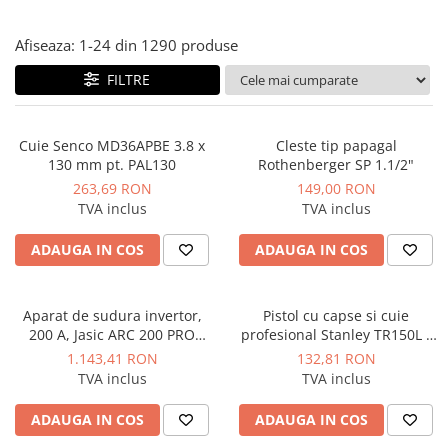
Instant apa calda pe gaz / GPL
Afiseaza:
1-
24
din
1290
produse
Panouri solare si fotovoltaice
FILTRE
Panouri solare cu tuburi vidate
Panouri solare plane
Pachete complete panouri solare
Cuie Senco MD36APBE 3.8 x
Cleste tip papagal
130 mm pt. PAL130
Rothenberger SP 1.1/2"
Echipamente pentru panouri
263,69 RON
149,00 RON
solare
TVA inclus
TVA inclus
Panouri solare fotovoltaice
ADAUGA IN COS
ADAUGA IN COS
Ventilatie si climatizare
Aparate de aer conditionat
Perdele de aer
Aparat de sudura invertor,
Pistol cu capse si cuie
200 A, Jasic ARC 200 PRO
profesional Stanley TR150L -
Ventiloconvectoare si sisteme VRF
(Z209)
6-TR150L
1.143,41 RON
132,81 RON
Chillere
TVA inclus
TVA inclus
Rooftop-uri pentru racire si
ADAUGA IN COS
ADAUGA IN COS
incalzire