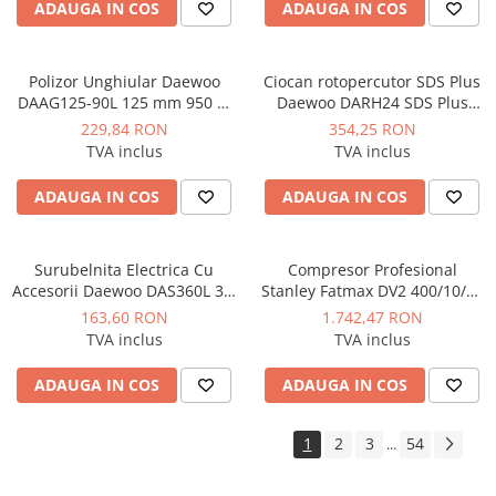
industriale
ADAUGA IN COS
ADAUGA IN COS
Echipamente pentru tratarea si
pomparea apei
Polizor Unghiular Daewoo
Ciocan rotopercutor SDS Plus
Pompe submersibile
DAAG125-90L 125 mm 950 W
Daewoo DARH24 SDS Plus
12.000 rpm
1050W 24mm
Pompe de suprafata
229,84 RON
354,25 RON
TVA inclus
TVA inclus
Pompe pentru piscine
Motopompe
ADAUGA IN COS
ADAUGA IN COS
Hidrofoare
Vase de expansiune pentru
Surubelnita Electrica Cu
Compresor Profesional
hidrofor
Accesorii Daewoo DAS360L 3.6
Stanley Fatmax DV2 400/10/50
V
Orizontal 3CP 10 bar 356L/min
163,60 RON
1.742,47 RON
Grupuri de pompare apa
TVA inclus
TVA inclus
Rezervoare apa si accesorii stocare
ADAUGA IN COS
ADAUGA IN COS
Echipamente de filtrare si
dedurizare apa
1
2
3
54
...
Contoare de apa - Apometre
Camine apometru