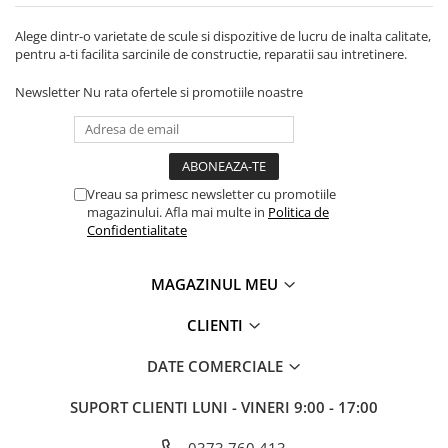
Tevi si accesorii pentru puturi
Alege dintr-o varietate de scule si dispozitive de lucru de inalta calitate,
Obiecte sanitare
pentru a-ti facilita sarcinile de constructie, reparatii sau intretinere.
Baterii baie
Newsletter
Nu rata ofertele si promotiile noastre
Baterii bucatarie
Baterii bucatarie cu filtru
Clapete de actionare
Vreau sa primesc newsletter cu promotiile
Rezervoare WC incastrate
magazinului. Afla mai multe in
Politica de
Rezervoare WC clasice
Confidentialitate
Vase WC
MAGAZINUL MEU
Lavoare
Chiuvete bucatarie
CLIENTI
Rigole de dus
DATE COMERCIALE
Sisteme de dus
SUPORT CLIENTI
LUNI - VINERI 9:00 - 17:00
Mobilier baie
Accesorii baie
0373.760.413