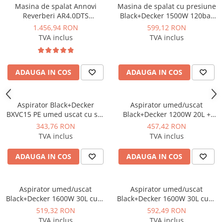
Masina de spalat Annovi
Masina de spalat cu presiune
Reverberi AR4.0DTS
Black+Decker 1500W 120bar
profesionala cu 2 motoare
390l/h - BXPW1500E
1.456,94 RON
599,12 RON
2500W 150bar 810l/h
TVA inclus
TVA inclus
ADAUGA IN COS
ADAUGA IN COS
Aspirator Black+Decker
Aspirator umed/uscat
BXVC15 PE umed uscat cu sac
Black+Decker 1200W 20L +
1200W 15L
priza - BXVC20 PTE
343,76 RON
457,42 RON
TVA inclus
TVA inclus
ADAUGA IN COS
ADAUGA IN COS
Aspirator umed/uscat
Aspirator umed/uscat
Black+Decker 1600W 30L cuva
Black+Decker 1600W 30L cuva
inox - BXVC30XDE
inox + priza - BXVC30 XTDE
519,32 RON
592,49 RON
TVA inclus
TVA inclus