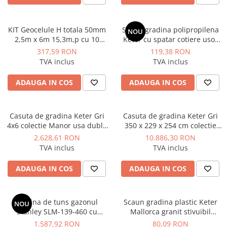
KIT Geocelule H totala 50mm
Scaun gradina polipropilena
NOU
2,5m x 6m 15,3m,p cu 10
Keter cu spatar cotiere usor
ancore otel zincat incluse
rotunjite cappuccino
317,59 RON
119,38 RON
Vodaland gama Terra
61.5x58.5x79 cm rezistent UV
TVA inclus
TVA inclus
ADAUGA IN COS
ADAUGA IN COS
Casuta de gradina Keter Gri
Casuta de gradina Keter Gri
4x6 colectie Manor usa dubla
350 x 229 x 254 cm colectie
ferestre ventilatie
Oakland 1175 SD usa dubla
2.628,61 RON
10.886,30 RON
podea ferestre ventilatie
TVA inclus
TVA inclus
ranforsare metalica
ADAUGA IN COS
ADAUGA IN COS
Masina de tuns gazonul
Scaun gradina plastic Keter
NOU
Stanley SLM-139-460 cu
Mallorca granit stivuibil
benzina 139cm³ 2100W
rezistent UV dimensiuni
1.587,92 RON
80,09 RON