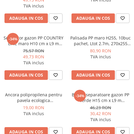
TVA inclus
ADAUGA IN COS
ADAUGA IN COS
Separator gazon PP COUNTRY
Palisada PP maro H255, 10buc
-34%
LINE maro H10 cm x L9 m
pachet, Ltot 2.7m, 270x255
Vodaland gama Terra
Vodaland gama Terra
75,57 RON
80,90 RON
49,73 RON
TVA inclus
TVA inclus
ADAUGA IN COS
ADAUGA IN COS
Ancora polipropilena pentru
Banda separatoare gazon PP
-34%
pavela ecologica
verde H15 cm x L9 m
Hexpave/Bordura NewFixLight
Vodaland gama Terra
19,00 RON
46,23 RON
Negru 203x16x17 (1pachet =
TVA inclus
30,42 RON
10 buc) Vodaland gama Terra
TVA inclus
ADAUGA IN COS
ADAUGA IN COS