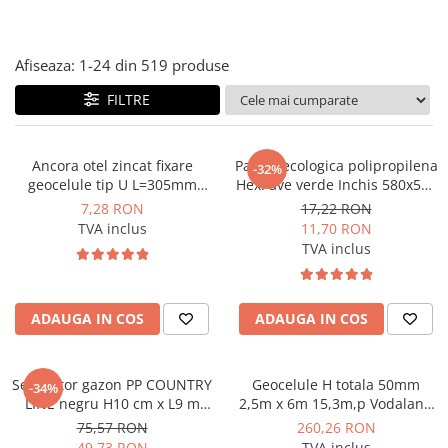
Afiseaza:
1-
24
din
519
produse
FILTRE
Ancora otel zincat fixare
Pavela ecologica polipropilena
-32%
geocelule tip U L=305mm
HexPave verde Inchis 580x510
Vodaland gama Terra
mm Vodaland gama Terra
7,28 RON
17,22 RON
TVA inclus
11,70 RON
TVA inclus
ADAUGA IN COS
ADAUGA IN COS
Separator gazon PP COUNTRY
Geocelule H totala 50mm
-34%
LINE negru H10 cm x L9 m
2,5m x 6m 15,3m,p Vodaland
Vodaland gama Terra
gama Terra
75,57 RON
260,26 RON
49,73 RON
TVA inclus