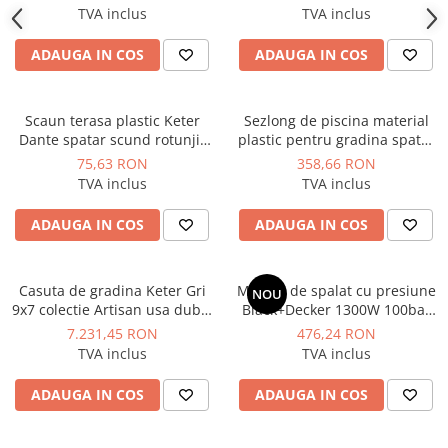
56x58x79 cm
TVA inclus
TVA inclus
ADAUGA IN COS
ADAUGA IN COS
Scaun terasa plastic Keter
Sezlong de piscina material
Dante spatar scund rotunjit
plastic pentru gradina spatar
cotiere grafit 57 x 57 x 78 cm
reglabil culoare alb Keter
75,63 RON
358,66 RON
colectie Florida forma
TVA inclus
TVA inclus
ergonomica dimensiune
190x67x30
ADAUGA IN COS
ADAUGA IN COS
Casuta de gradina Keter Gri
Masina de spalat cu presiune
NOU
9x7 colectie Artisan usa dubla
Black+Decker 1300W 100bar
ferestre ventilatie
390l/h - BXPW1300E
7.231,45 RON
476,24 RON
TVA inclus
TVA inclus
ADAUGA IN COS
ADAUGA IN COS