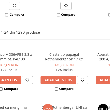
Compara
Compara
1-
24
din
1290
produse
nco MD36APBE 3.8 x
Cleste tip papagal
Aparat 
 mm pt. PAL130
Rothenberger SP 1.1/2"
200 A,
263,69 RON
149,00 RON
TVA inclus
TVA inclus
A IN COS
ADAUGA IN COS
ADAU
Compara
Compara
ied cu menghina
Cheie Rothenberger UNI cu
Cles
-25%
NOU