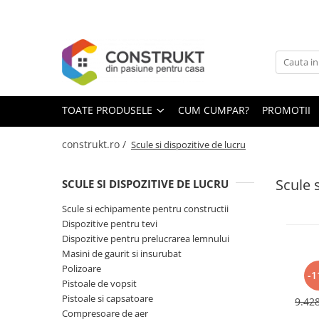
Toate Produsele
Incalzire
Centrale termice
TOATE PRODUSELE
CUM CUMPAR?
PROMOTII
Termoseminee, seminee si sobe
Cazane pe combustibil solid
construkt.ro /
Scule si dispozitive de lucru
Cazane pe combustibil gazos/lichid
Scule s
SCULE SI DISPOZITIVE DE LUCRU
Termostate de ambient
Aeroterme si destratificatoare de
Scule si echipamente pentru constructii
aer
Dispozitive pentru tevi
Dispozitive pentru prelucrarea lemnului
Radiatoare si convectoare
Masini de gaurit si insurubat
Incalzire in pardoseala
Polizoare
-1
Pistoale de vopsit
R
Panouri radiante si incalzitoare cu
cana
Pistoale si capsatoare
infrarosu
9.42
mod
Compresoare de aer