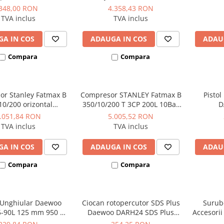
bidon 5 litri
348,00 RON
4.358,43 RON
TVA inclus
TVA inclus
A IN COS
ADAUGA IN COS
ADAU
Compara
Compara
r Stanley Fatmax B
Compresor STANLEY Fatmax B
Pisto
10/200 orizontal
350/10/200 T 3CP 200L 10Bar
D
sional 3CP 10Bar
330L/min
.051,84 RON
5.005,52 RON
390L/min
TVA inclus
TVA inclus
A IN COS
ADAUGA IN COS
ADAU
Compara
Compara
r Unghiular Daewoo
Ciocan rotopercutor SDS Plus
Surube
-90L 125 mm 950 W
Daewoo DARH24 SDS Plus
Accesori
12.000 rpm
1050W 24mm