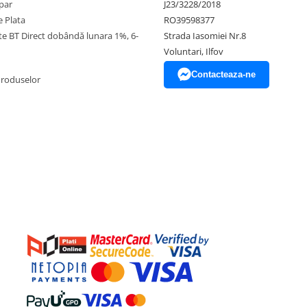
par
J23/3228/2018
 Plata
RO39598377
ate BT Direct dobândă lunara 1%, 6-
Strada Iasomiei Nr.8
Voluntari, Ilfov
Contacteaza-ne
Produselor