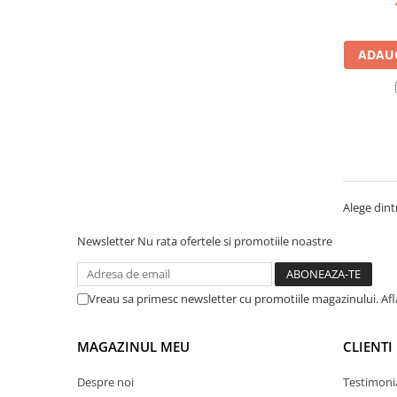
Manometre, presostate si
termostate
Regulatoare electronice
ADAUG
Vane si servomotoare
Servoregulatoare
Termostate pentru ventilo-
convectori
Ventile termice de amestec
Traductoare
Alege dintr
UPS-uri si stabilizatoare de
Newsletter
Nu rata ofertele si promotiile noastre
tensiune
Ventile liniare
Vreau sa primesc newsletter cu promotiile magazinului. Af
Ventile electromagnetice
Automatizare centrala termica
MAGAZINUL MEU
CLIENTI
Termostate aplicatii industriale
Despre noi
Testimoni
Accesorii pentru echipamente