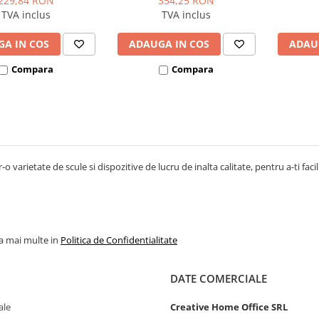
229,84 RON
354,25 RON
TVA inclus
TVA inclus
A IN COS
ADAUGA IN COS
ADAU
Compara
Compara
-o varietate de scule si dispozitive de lucru de inalta calitate, pentru a-ti facil
la mai multe in
Politica de Confidentialitate
DATE COMERCIALE
ale
Creative Home Office SRL