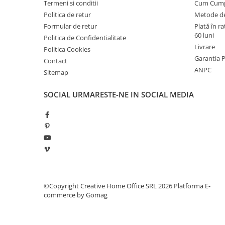
Termeni si conditii
Cum Cum
industriale
Politica de retur
Metode de
Echipamente pentru tratarea si
Formular de retur
Plată în r
pomparea apei
60 luni
Politica de Confidentialitate
Pompe submersibile
Livrare
Politica Cookies
Pompe de suprafata
Garantia 
Contact
ANPC
Sitemap
Pompe pentru piscine
Motopompe
SOCIAL
URMARESTE-NE IN SOCIAL MEDIA
Hidrofoare
Vase de expansiune pentru
hidrofor
Grupuri de pompare apa
Rezervoare apa si accesorii stocare
Echipamente de filtrare si
©Copyright Creative Home Office SRL 2026
Platforma E-
dedurizare apa
commerce by Gomag
Contoare de apa - Apometre
Camine apometru