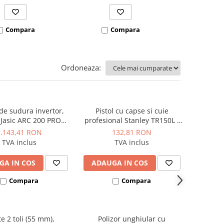
Compara
Compara
Co
Ordoneaza:
de sudura invertor,
Pistol cu capse si cuie
 Jasic ARC 200 PRO
profesional Stanley TR150L -
(Z209)
6-TR150L
1.143,41 RON
132,81 RON
TVA inclus
TVA inclus
GA IN COS
ADAUGA IN COS
Compara
Compara
te 2 toli (55 mm),
Polizor unghiular cu