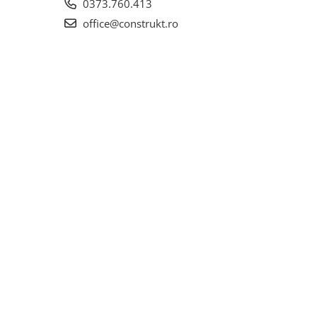
0373.760.413
office@construkt.ro