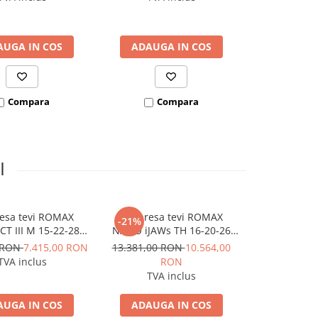
AUGA IN COS
ADAUGA IN COS
ADAUGA
Compara
Compara
Co
I
resa tevi ROMAX
Set presa tevi ROMAX
et pre
-21%
-21%
T III M 15-22-28
NANO iJAWs TH 16-20-26
ROTHENBE
 2Ah EU AMPShare
mm, 18V 2Ah CAS
NANO iJAWs
0 RON
7.415,00 RON
13.381,00 RON
10.564,00
13.381,00 
mm, 18V
TVA inclus
RON
R
TVA inclus
TVA 
AUGA IN COS
ADAUGA IN COS
ADAUGA