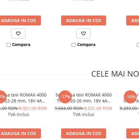
SUPERTRONIC 3 SE
ADAUGA IN COS
ADAUGA IN COS
AD
Compara
Compara
CELE MAI NO
presa tevi ROMAX 4000
Set presa tevi ROMAX 4000
Set p
7%
-17%
-10%
15-22-28 mm, 18V 4Ah
TH 16-20-26 mm, 18V 4Ah
COMPAC
EU
EU
mm, 18V
4,00 RON
8.021,00 RON
9.664,00 RON
8.021,00 RON
8.283,0
TVA inclus
TVA inclus
ADAUGA IN COS
ADAUGA IN COS
AD