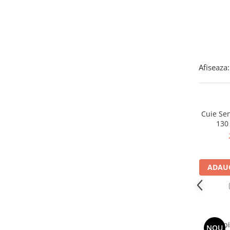
Instant apa calda pe gaz / GPL
Panouri solare si fotovoltaice
Panouri solare cu tuburi vidate
Panouri solare plane
Afiseaza:
Pachete complete panouri solare
Echipamente pentru panouri
solare
Cuie Se
Panouri solare fotovoltaice
130
Ventilatie si climatizare
Aparate de aer conditionat
Perdele de aer
ADAUG
Ventiloconvectoare si sisteme VRF
Chillere
Rooftop-uri pentru racire si
incalzire
Trep
NOU