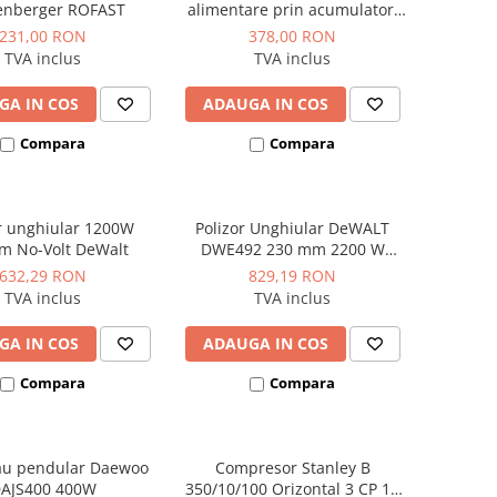
enberger ROFAST
alimentare prin acumulator,
fara acumulator inclus,
231,00 RON
378,00 RON
Hyundai model HY-AG 180-125
TVA inclus
TVA inclus
LI-SOLO
GA IN COS
ADAUGA IN COS
Compara
Compara
r unghiular 1200W
Polizor Unghiular DeWALT
 No-Volt DeWalt
DWE492 230 mm 2200 W
6.500 rpm
632,29 RON
829,19 RON
TVA inclus
TVA inclus
GA IN COS
ADAUGA IN COS
Compara
Compara
rau pendular Daewoo
Compresor Stanley B
AJS400 400W
350/10/100 Orizontal 3 CP 10