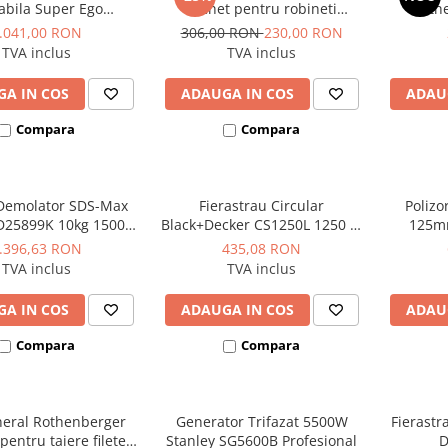
abila Super Ego
clichet pentru robineti
Roth
othenberger
radiator si fitinguri de
.041,00 RON
306,00 RON
230,00 RON
legatura
TVA inclus
TVA inclus
A IN COS
ADAUGA IN COS
ADAU
Compara
Compara
Demolator SDS-Max
Fierastrau Circular
Polizo
D25899K 10kg 1500W
Black+Decker CS1250L 1250 W
125mm
17.9J
190 mm 66 mm
.396,63 RON
435,08 RON
TVA inclus
TVA inclus
A IN COS
ADAUGA IN COS
ADAU
Compara
Compara
neral Rothenberger
Generator Trifazat 5500W
Fierast
entru taiere filete
Stanley SG5600B Profesional
D