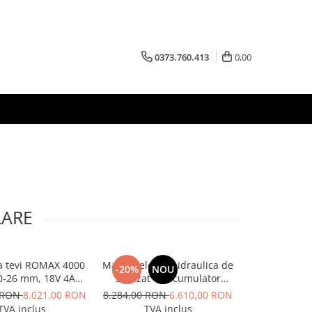
0373.760.413
0,00
LARE
a tevi ROMAX 4000
Masina electrohidraulica de
Aparat de tai
-20%
NOU
0-26 mm, 18V 4Ah
sertizat cu acumulator
125 A, Inte
EU
Rothenberger ROMAX 4000
0 RON
8.021,00 RON
8.284,00 RON
6.610,00 RON
4.455
TVA inclus
TVA inclus
TVA 