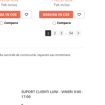
163,60 RON
1.742,47 RON
TVA inclus
TVA inclus
GA IN COS
ADAUGA IN COS
Compara
Compara
1
2
3
54
...
ita sarcinile de constructie, reparatii sau intretinere.
SUPORT CLIENTI
LUNI - VINERI 9:00 -
17:00