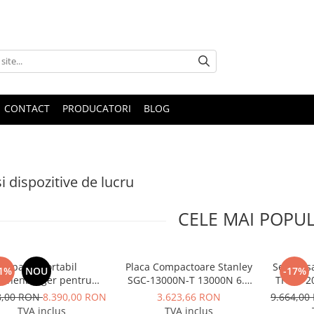
CONTACT
PRODUCATORI
BLOG
i dispozitive de lucru
CELE MAI POPU
Aparat portabil
Placa Compactoare Stanley
Set pres
1%
NOU
-17%
othenberger pentru
SGC-13000N-T 13000N 6.5
TH 16-2
le de prindere la tevi,
CP 196cc
8,00 RON
8.390,00 RON
3.623,66 RON
9.664,0
el ROGROOVER pentru
TVA inclus
TVA inclus