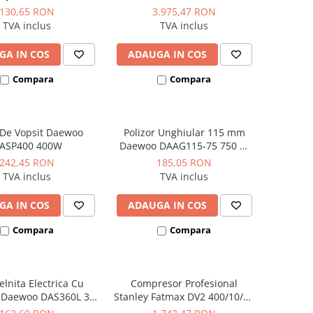
bar 330 L/min
130,65 RON
3.975,47 RON
TVA inclus
TVA inclus
GA IN COS
ADAUGA IN COS
Compara
Compara
l De Vopsit Daewoo
Polizor Unghiular 115 mm
ASP400 400W
Daewoo DAAG115-75 750 W
11.000 rpm
242,45 RON
185,05 RON
TVA inclus
TVA inclus
GA IN COS
ADAUGA IN COS
Compara
Compara
lnita Electrica Cu
Compresor Profesional
i Daewoo DAS360L 3.6
Stanley Fatmax DV2 400/10/50
V
Orizontal 3CP 10 bar 356L/min