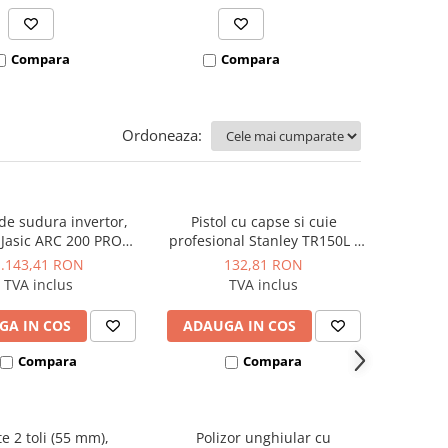
Compara
Compara
Co
Ordoneaza:
de sudura invertor,
Pistol cu capse si cuie
 Jasic ARC 200 PRO
profesional Stanley TR150L -
(Z209)
6-TR150L
1.143,41 RON
132,81 RON
TVA inclus
TVA inclus
GA IN COS
ADAUGA IN COS
Compara
Compara
te 2 toli (55 mm),
Polizor unghiular cu