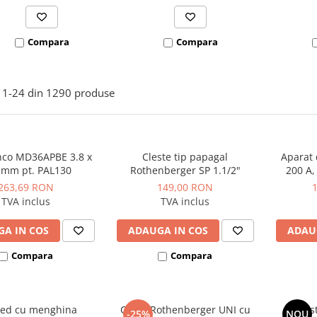
Compara
Compara
1-
24
din
1290
produse
nco MD36APBE 3.8 x
Cleste tip papagal
Aparat 
 mm pt. PAL130
Rothenberger SP 1.1/2"
200 A,
263,69 RON
149,00 RON
TVA inclus
TVA inclus
A IN COS
ADAUGA IN COS
ADAU
Compara
Compara
ied cu menghina
Cheie Rothenberger UNI cu
Cles
-25%
NOU