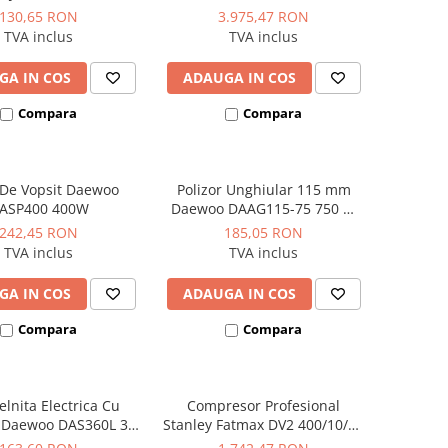
bar 330 L/min
130,65 RON
3.975,47 RON
TVA inclus
TVA inclus
GA IN COS
ADAUGA IN COS
Compara
Compara
l De Vopsit Daewoo
Polizor Unghiular 115 mm
ASP400 400W
Daewoo DAAG115-75 750 W
11.000 rpm
242,45 RON
185,05 RON
TVA inclus
TVA inclus
GA IN COS
ADAUGA IN COS
Compara
Compara
lnita Electrica Cu
Compresor Profesional
i Daewoo DAS360L 3.6
Stanley Fatmax DV2 400/10/50
V
Orizontal 3CP 10 bar 356L/min