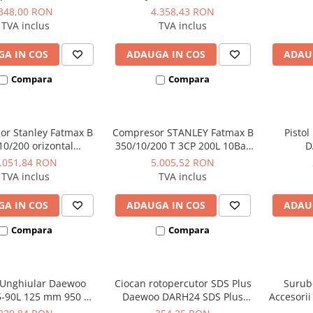
bidon 5 litri
348,00 RON
4.358,43 RON
TVA inclus
TVA inclus
A IN COS
ADAUGA IN COS
ADAU
Compara
Compara
r Stanley Fatmax B
Compresor STANLEY Fatmax B
Pisto
10/200 orizontal
350/10/200 T 3CP 200L 10Bar
D
sional 3CP 10Bar
330L/min
.051,84 RON
5.005,52 RON
390L/min
TVA inclus
TVA inclus
A IN COS
ADAUGA IN COS
ADAU
Compara
Compara
r Unghiular Daewoo
Ciocan rotopercutor SDS Plus
Surube
-90L 125 mm 950 W
Daewoo DARH24 SDS Plus
Accesori
12.000 rpm
1050W 24mm