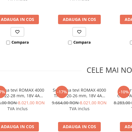
SUPERTRONIC 3 SE
ADAUGA IN COS
ADAUGA IN COS
AD
Compara
Compara
CELE MAI NO
presa tevi ROMAX 4000
Set presa tevi ROMAX 4000
Set p
7%
-17%
-10%
15-22-28 mm, 18V 4Ah
TH 16-20-26 mm, 18V 4Ah
COMPAC
EU
EU
mm, 18V
4,00 RON
8.021,00 RON
9.664,00 RON
8.021,00 RON
8.283,0
TVA inclus
TVA inclus
ADAUGA IN COS
ADAUGA IN COS
AD