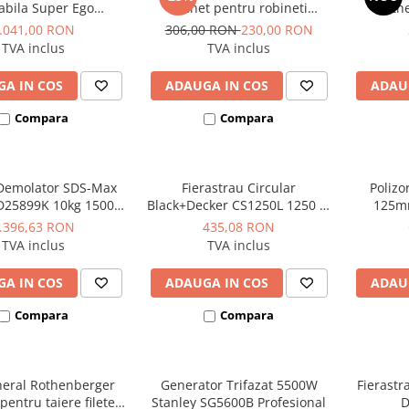
abila Super Ego
clichet pentru robineti
Roth
othenberger
radiator si fitinguri de
.041,00 RON
306,00 RON
230,00 RON
legatura
TVA inclus
TVA inclus
A IN COS
ADAUGA IN COS
ADAU
Compara
Compara
Demolator SDS-Max
Fierastrau Circular
Polizo
D25899K 10kg 1500W
Black+Decker CS1250L 1250 W
125mm
17.9J
190 mm 66 mm
.396,63 RON
435,08 RON
TVA inclus
TVA inclus
A IN COS
ADAUGA IN COS
ADAU
Compara
Compara
neral Rothenberger
Generator Trifazat 5500W
Fierast
entru taiere filete
Stanley SG5600B Profesional
D