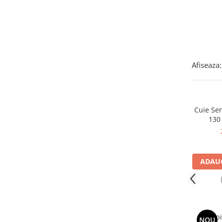
Instant apa calda pe gaz / GPL
Panouri solare si fotovoltaice
Panouri solare cu tuburi vidate
Panouri solare plane
Afiseaza:
Pachete complete panouri solare
Echipamente pentru panouri
solare
Cuie Se
Panouri solare fotovoltaice
130
Ventilatie si climatizare
Aparate de aer conditionat
Perdele de aer
ADAUG
Ventiloconvectoare si sisteme VRF
Chillere
Rooftop-uri pentru racire si
incalzire
Trep
NOU