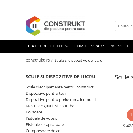
Toate Produsele
Incalzire
Centrale termice
TOATE PRODUSELE
CUM CUMPAR?
PROMOTII
Termoseminee, seminee si sobe
Cazane pe combustibil solid
construkt.ro /
Scule si dispozitive de lucru
Cazane pe combustibil gazos/lichid
Scule s
SCULE SI DISPOZITIVE DE LUCRU
Termostate de ambient
Aeroterme si destratificatoare de
Scule si echipamente pentru constructii
aer
Dispozitive pentru tevi
Dispozitive pentru prelucrarea lemnului
Radiatoare si convectoare
Masini de gaurit si insurubat
Incalzire in pardoseala
Polizoare
-1
Pistoale de vopsit
R
Panouri radiante si incalzitoare cu
cana
Pistoale si capsatoare
infrarosu
9.42
mod
Compresoare de aer