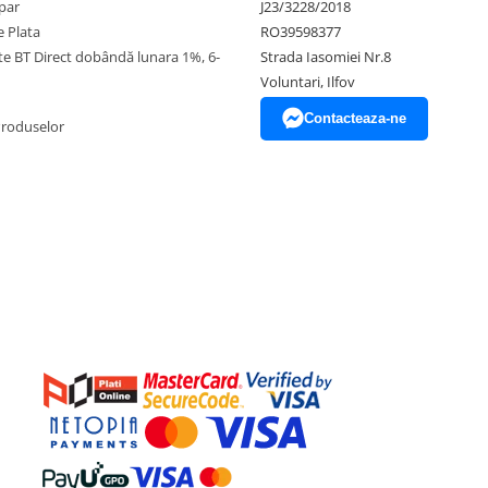
par
J23/3228/2018
 Plata
RO39598377
ate BT Direct dobândă lunara 1%, 6-
Strada Iasomiei Nr.8
Voluntari, Ilfov
Contacteaza-ne
Produselor