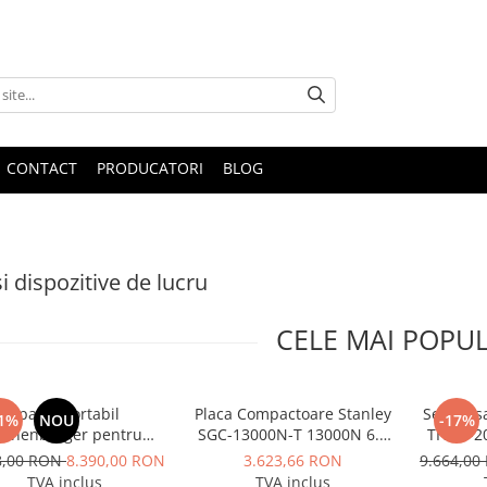
CONTACT
PRODUCATORI
BLOG
i dispozitive de lucru
CELE MAI POPU
Aparat portabil
Placa Compactoare Stanley
Set pres
1%
NOU
-17%
othenberger pentru
SGC-13000N-T 13000N 6.5
TH 16-2
le de prindere la tevi,
CP 196cc
8,00 RON
8.390,00 RON
3.623,66 RON
9.664,0
el ROGROOVER pentru
TVA inclus
TVA inclus