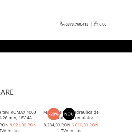
0373.760.413
0,00
LARE
a tevi ROMAX 4000
Masina electrohidraulica de
Aparat de tai
-20%
NOU
0-26 mm, 18V 4Ah
sertizat cu acumulator
125 A, Inte
EU
Rothenberger ROMAX 4000
0 RON
8.021,00 RON
8.284,00 RON
6.610,00 RON
4.455
TVA inclus
TVA inclus
TVA 