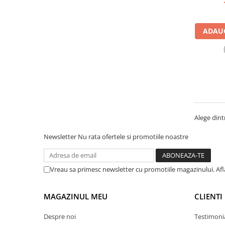
Manometre, presostate si
termostate
Regulatoare electronice
ADAUG
Vane si servomotoare
Servoregulatoare
Termostate pentru ventilo-
convectori
Ventile termice de amestec
Traductoare
Alege dintr
UPS-uri si stabilizatoare de
Newsletter
Nu rata ofertele si promotiile noastre
tensiune
Ventile liniare
Vreau sa primesc newsletter cu promotiile magazinului. Af
Ventile electromagnetice
Automatizare centrala termica
MAGAZINUL MEU
CLIENTI
Termostate aplicatii industriale
Despre noi
Testimoni
Accesorii pentru echipamente