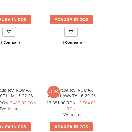
AUGA IN COS
ADAUGA IN COS
ADAUGA
Compara
Compara
Co
I
resa tevi ROMAX
Set presa tevi ROMAX
et pre
-21%
-21%
T III M 15-22-28
NANO iJAWs TH 16-20-26
ROTHENBE
 2Ah EU AMPShare
mm, 18V 2Ah CAS
NANO iJAWs
0 RON
7.415,00 RON
13.381,00 RON
10.564,00
13.381,00 
mm, 18V
TVA inclus
RON
R
TVA inclus
TVA 
AUGA IN COS
ADAUGA IN COS
ADAUGA