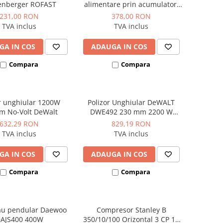
enberger ROFAST
alimentare prin acumulator,
fara acumulator inclus,
231,00 RON
378,00 RON
Hyundai model HY-AG 180-125
TVA inclus
TVA inclus
LI-SOLO
GA IN COS
ADAUGA IN COS
Compara
Compara
r unghiular 1200W
Polizor Unghiular DeWALT
 No-Volt DeWalt
DWE492 230 mm 2200 W
6.500 rpm
632,29 RON
829,19 RON
TVA inclus
TVA inclus
GA IN COS
ADAUGA IN COS
Compara
Compara
rau pendular Daewoo
Compresor Stanley B
AJS400 400W
350/10/100 Orizontal 3 CP 10