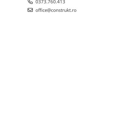
0373.760.413
office@construkt.ro