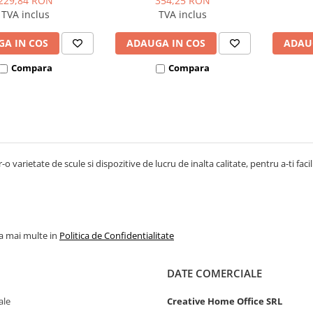
229,84 RON
354,25 RON
TVA inclus
TVA inclus
A IN COS
ADAUGA IN COS
ADAU
Compara
Compara
-o varietate de scule si dispozitive de lucru de inalta calitate, pentru a-ti facil
la mai multe in
Politica de Confidentialitate
DATE COMERCIALE
ale
Creative Home Office SRL