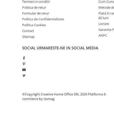
Termeni si conditii
Cum Cum
industriale
Politica de retur
Metode de
Echipamente pentru tratarea si
Formular de retur
Plată în r
pomparea apei
60 luni
Politica de Confidentialitate
Pompe submersibile
Livrare
Politica Cookies
Pompe de suprafata
Garantia 
Contact
ANPC
Sitemap
Pompe pentru piscine
Motopompe
SOCIAL
URMARESTE-NE IN SOCIAL MEDIA
Hidrofoare
Vase de expansiune pentru
hidrofor
Grupuri de pompare apa
Rezervoare apa si accesorii stocare
Echipamente de filtrare si
©Copyright Creative Home Office SRL 2026
Platforma E-
dedurizare apa
commerce by Gomag
Contoare de apa - Apometre
Camine apometru