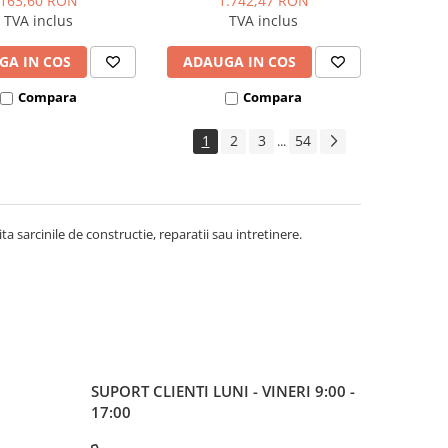
163,60 RON
1.742,47 RON
TVA inclus
TVA inclus
GA IN COS
ADAUGA IN COS
Compara
Compara
1
2
3
54
...
ita sarcinile de constructie, reparatii sau intretinere.
SUPORT CLIENTI
LUNI - VINERI 9:00 -
17:00