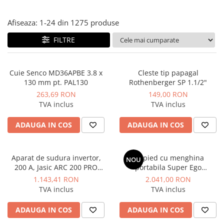
Instant apa calda pe gaz / GPL
Afiseaza:
1-
24
din
1275
produse
Panouri solare si fotovoltaice
FILTRE
Panouri solare cu tuburi vidate
Panouri solare plane
Pachete complete panouri solare
Cuie Senco MD36APBE 3.8 x
Cleste tip papagal
130 mm pt. PAL130
Rothenberger SP 1.1/2"
Echipamente pentru panouri
263,69 RON
149,00 RON
solare
TVA inclus
TVA inclus
Panouri solare fotovoltaice
ADAUGA IN COS
ADAUGA IN COS
Ventilatie si climatizare
Aparate de aer conditionat
Perdele de aer
Aparat de sudura invertor,
Trepied cu menghina
NOU
200 A, Jasic ARC 200 PRO
portabila Super Ego
Ventiloconvectoare si sisteme VRF
(Z209)
Rothenberger
1.143,41 RON
2.041,00 RON
Chillere
TVA inclus
TVA inclus
Rooftop-uri pentru racire si
ADAUGA IN COS
ADAUGA IN COS
incalzire