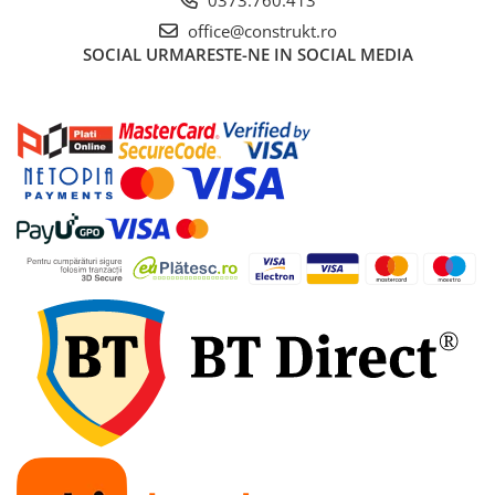
office@construkt.ro
Accesorii bucatarie
SOCIAL
URMARESTE-NE IN SOCIAL MEDIA
Accesorii lavoare
Accesorii rezervoare si vase WC
Accesorii cazi si cabine de dus
Articole sanitare
Uscatoare pentru maini
Echipamente pentru irigatii
Kit irigare gazon
Kit irigare gradina
Teava pentru irigatii
Fitinguri pentru irigatii
Robinete
Filtre pentru irigatii
Banda de picurare