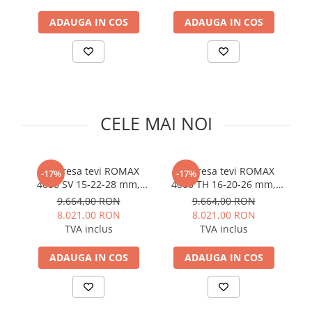
Solutii de curatare si tratare
ADAUGA IN COS
ADAUGA IN COS
Schimbatoare de caldura
Pompe de caldura
Contoare energie termica
Sisteme de degivrare
Incalzitoare pe motorina / gaz
CELE MAI NOI
Generatoare de abur
Distribuitoare si butelii de
egalizare
Set presa tevi ROMAX
Set presa tevi ROMAX
-17%
-17%
4000 SV 15-22-28 mm,
4000 TH 16-20-26 mm,
C
Pompe de circulatie si accesorii
18V 4Ah EU
18V 4Ah EU
9.664,00 RON
9.664,00 RON
Vase de expansiune termice
8.021,00 RON
8.021,00 RON
TVA inclus
TVA inclus
Detectoare si regulatoare de gaz si
fum
ADAUGA IN COS
ADAUGA IN COS
Producere apa calda menajera
Boilere
Rezervoare de acumulare