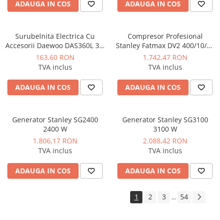
industriale
ADAUGA IN COS
ADAUGA IN COS
Echipamente pentru tratarea si
pomparea apei
Surubelnita Electrica Cu
Compresor Profesional
Pompe submersibile
Accesorii Daewoo DAS360L 3.6
Stanley Fatmax DV2 400/10/50
V
Orizontal 3CP 10 bar 356L/min
Pompe de suprafata
163,60 RON
1.742,47 RON
TVA inclus
TVA inclus
Pompe pentru piscine
Motopompe
ADAUGA IN COS
ADAUGA IN COS
Hidrofoare
Vase de expansiune pentru
Generator Stanley SG2400
Generator Stanley SG3100
hidrofor
2400 W
3100 W
1.806,17 RON
2.088,42 RON
Grupuri de pompare apa
TVA inclus
TVA inclus
Rezervoare apa si accesorii stocare
ADAUGA IN COS
ADAUGA IN COS
Echipamente de filtrare si
dedurizare apa
1
2
3
54
...
Contoare de apa - Apometre
Camine apometru