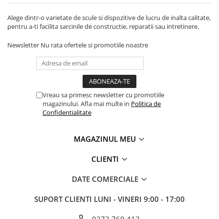
Tevi si accesorii pentru puturi
Alege dintr-o varietate de scule si dispozitive de lucru de inalta calitate,
Obiecte sanitare
pentru a-ti facilita sarcinile de constructie, reparatii sau intretinere.
Baterii baie
Newsletter
Nu rata ofertele si promotiile noastre
Baterii bucatarie
Baterii bucatarie cu filtru
Clapete de actionare
Vreau sa primesc newsletter cu promotiile
Rezervoare WC incastrate
magazinului. Afla mai multe in
Politica de
Rezervoare WC clasice
Confidentialitate
Vase WC
MAGAZINUL MEU
Lavoare
Chiuvete bucatarie
CLIENTI
Rigole de dus
DATE COMERCIALE
Sisteme de dus
SUPORT CLIENTI
LUNI - VINERI 9:00 - 17:00
Mobilier baie
Accesorii baie
0373.760.413