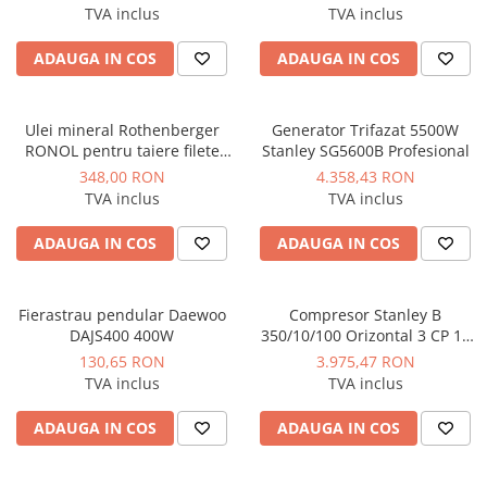
Instalatii de gaz
TVA inclus
TVA inclus
Tevi PEHD gaz
ADAUGA IN COS
ADAUGA IN COS
Fitinguri gaz
Vane de gaz si robineti
Ulei mineral Rothenberger
Generator Trifazat 5500W
Aparate sudura si dispozitive gaz
RONOL pentru taiere filete
Stanley SG5600B Profesional
bidon 5 litri
Izolatii tehnice
348,00 RON
4.358,43 RON
TVA inclus
TVA inclus
Izolatii pentru aer conditionat
Izolatii pentru sisteme solare
ADAUGA IN COS
ADAUGA IN COS
Izolatii pentru tevi si conducte
Polistiren expandat
Fierastrau pendular Daewoo
Compresor Stanley B
DAJS400 400W
350/10/100 Orizontal 3 CP 10
Vata minerala bazaltica
bar 330 L/min
130,65 RON
3.975,47 RON
Automatizari si elemente de
TVA inclus
TVA inclus
automatizare
Automatizari panouri solare
ADAUGA IN COS
ADAUGA IN COS
Grupuri de circulatie