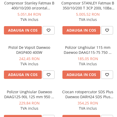
Manometre, presostate si
Compresor Stanley Fatmax B
Compresor STANLEY Fatmax B
termostate
400/10/200 orizontal
350/10/200 T 3CP 200L 10Bar
profesional 3CP 10Bar
330L/min
Regulatoare electronice
5.051,84 RON
5.005,52 RON
390L/min
TVA inclus
TVA inclus
Vane si servomotoare
ADAUGA IN COS
ADAUGA IN COS
Servoregulatoare
Termostate pentru ventilo-
convectori
Pistol De Vopsit Daewoo
Polizor Unghiular 115 mm
Ventile termice de amestec
DASP400 400W
Daewoo DAAG115-75 750 W
11.000 rpm
242,45 RON
185,05 RON
Traductoare
TVA inclus
TVA inclus
UPS-uri si stabilizatoare de
tensiune
ADAUGA IN COS
ADAUGA IN COS
Ventile liniare
Ventile electromagnetice
Polizor Unghiular Daewoo
Ciocan rotopercutor SDS Plus
DAAG125-90L 125 mm 950 W
Daewoo DARH24 SDS Plus
Automatizare centrala termica
12.000 rpm
1050W 24mm
229,84 RON
354,25 RON
Termostate aplicatii industriale
TVA inclus
TVA inclus
Accesorii pentru echipamente