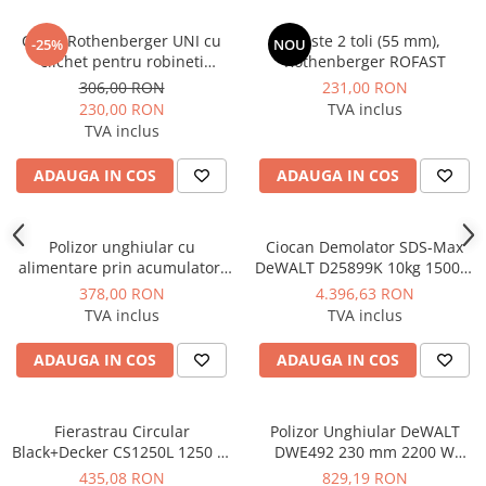
Dulapuri pentru climatizare
Cheie Rothenberger UNI cu
Cleste 2 toli (55 mm),
-25%
NOU
Unitati motocondensante
clichet pentru robineti
Rothenberger ROFAST
Sisteme evaporative de climatizare
radiator si fitinguri de
306,00 RON
231,00 RON
legatura
230,00 RON
TVA inclus
Ventilatoare pentru baie
TVA inclus
Ventilatoare pentru tubulatura
ADAUGA IN COS
ADAUGA IN COS
Filtrare si odorizare aer
Recuperatoare de caldura
Polizor unghiular cu
Ciocan Demolator SDS-Max
Accesorii echipamente de
alimentare prin acumulator,
DeWALT D25899K 10kg 1500W
ventilatie si climatizare
fara acumulator inclus,
17.9J
378,00 RON
4.396,63 RON
Instalatii de apa si canalizare
Hyundai model HY-AG 180-
TVA inclus
TVA inclus
125 LI-SOLO
Alimentare cu apa
ADAUGA IN COS
ADAUGA IN COS
Canalizare interioara
Canalizare exterioara
Fierastrau Circular
Polizor Unghiular DeWALT
Canalizare pluviala
Black+Decker CS1250L 1250 W
DWE492 230 mm 2200 W
Distributie apa
190 mm 66 mm
6.500 rpm
435,08 RON
829,19 RON