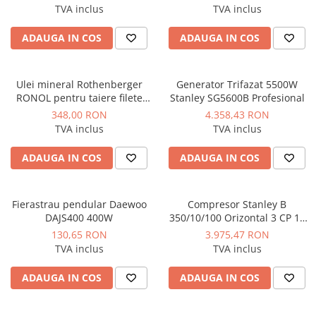
Instalatii de gaz
TVA inclus
TVA inclus
Tevi PEHD gaz
ADAUGA IN COS
ADAUGA IN COS
Fitinguri gaz
Vane de gaz si robineti
Ulei mineral Rothenberger
Generator Trifazat 5500W
Aparate sudura si dispozitive gaz
RONOL pentru taiere filete
Stanley SG5600B Profesional
bidon 5 litri
Izolatii tehnice
348,00 RON
4.358,43 RON
TVA inclus
TVA inclus
Izolatii pentru aer conditionat
Izolatii pentru sisteme solare
ADAUGA IN COS
ADAUGA IN COS
Izolatii pentru tevi si conducte
Polistiren expandat
Fierastrau pendular Daewoo
Compresor Stanley B
DAJS400 400W
350/10/100 Orizontal 3 CP 10
Vata minerala bazaltica
bar 330 L/min
130,65 RON
3.975,47 RON
Automatizari si elemente de
TVA inclus
TVA inclus
automatizare
Automatizari panouri solare
ADAUGA IN COS
ADAUGA IN COS
Grupuri de circulatie