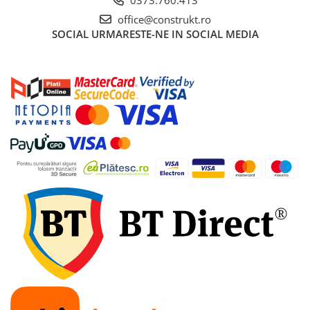
office@construkt.ro
Accesorii bucatarie
SOCIAL
URMARESTE-NE IN SOCIAL MEDIA
Accesorii lavoare
Accesorii rezervoare si vase WC
Accesorii cazi si cabine de dus
Articole sanitare
Uscatoare pentru maini
Echipamente pentru irigatii
Kit irigare gazon
Kit irigare gradina
Teava pentru irigatii
Fitinguri pentru irigatii
Robinete
Filtre pentru irigatii
Banda de picurare