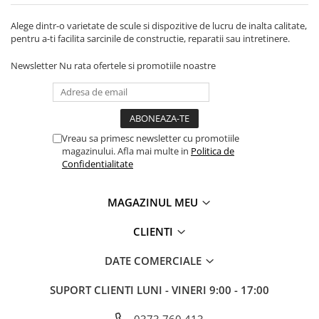
Tevi si accesorii pentru puturi
Alege dintr-o varietate de scule si dispozitive de lucru de inalta calitate,
Obiecte sanitare
pentru a-ti facilita sarcinile de constructie, reparatii sau intretinere.
Baterii baie
Newsletter
Nu rata ofertele si promotiile noastre
Baterii bucatarie
Baterii bucatarie cu filtru
Clapete de actionare
Vreau sa primesc newsletter cu promotiile
Rezervoare WC incastrate
magazinului. Afla mai multe in
Politica de
Rezervoare WC clasice
Confidentialitate
Vase WC
MAGAZINUL MEU
Lavoare
Chiuvete bucatarie
CLIENTI
Rigole de dus
DATE COMERCIALE
Sisteme de dus
SUPORT CLIENTI
LUNI - VINERI 9:00 - 17:00
Mobilier baie
Accesorii baie
0373.760.413