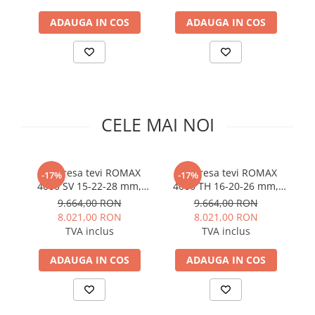
Solutii de curatare si tratare
ADAUGA IN COS
ADAUGA IN COS
Schimbatoare de caldura
Pompe de caldura
Contoare energie termica
Sisteme de degivrare
Incalzitoare pe motorina / gaz
CELE MAI NOI
Generatoare de abur
Distribuitoare si butelii de
egalizare
Set presa tevi ROMAX
Set presa tevi ROMAX
-17%
-17%
4000 SV 15-22-28 mm,
4000 TH 16-20-26 mm,
C
Pompe de circulatie si accesorii
18V 4Ah EU
18V 4Ah EU
9.664,00 RON
9.664,00 RON
Vase de expansiune termice
8.021,00 RON
8.021,00 RON
TVA inclus
TVA inclus
Detectoare si regulatoare de gaz si
fum
ADAUGA IN COS
ADAUGA IN COS
Producere apa calda menajera
Boilere
Rezervoare de acumulare