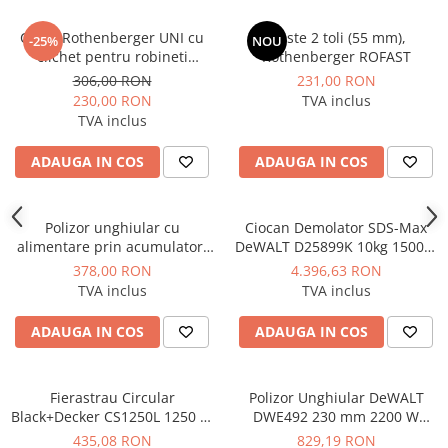
Dulapuri pentru climatizare
Cheie Rothenberger UNI cu
Cleste 2 toli (55 mm),
-25%
NOU
Unitati motocondensante
clichet pentru robineti
Rothenberger ROFAST
Sisteme evaporative de climatizare
radiator si fitinguri de
306,00 RON
231,00 RON
legatura
230,00 RON
TVA inclus
Ventilatoare pentru baie
TVA inclus
Ventilatoare pentru tubulatura
ADAUGA IN COS
ADAUGA IN COS
Filtrare si odorizare aer
Recuperatoare de caldura
Polizor unghiular cu
Ciocan Demolator SDS-Max
Accesorii echipamente de
alimentare prin acumulator,
DeWALT D25899K 10kg 1500W
ventilatie si climatizare
fara acumulator inclus,
17.9J
378,00 RON
4.396,63 RON
Instalatii de apa si canalizare
Hyundai model HY-AG 180-
TVA inclus
TVA inclus
125 LI-SOLO
Alimentare cu apa
ADAUGA IN COS
ADAUGA IN COS
Canalizare interioara
Canalizare exterioara
Fierastrau Circular
Polizor Unghiular DeWALT
Canalizare pluviala
Black+Decker CS1250L 1250 W
DWE492 230 mm 2200 W
Distributie apa
190 mm 66 mm
6.500 rpm
435,08 RON
829,19 RON