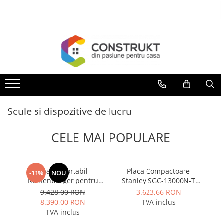
Toate Produsele
Incalzire
Centrale termice
Termoseminee, seminee si sobe
Cazane pe combustibil solid
Scule si dispozitive de lucru
Cazane pe combustibil gazos/lichid
Termostate de ambient
CELE MAI POPULARE
Aeroterme si destratificatoare de
aer
Radiatoare si convectoare
Aparat portabil
Placa Compactoare
-11%
NOU
Rothenberger pentru
Stanley SGC-13000N-T
4
Incalzire in pardoseala
canale de prindere la
13000N 6.5 CP 196cc
9.428,00 RON
3.623,66 RON
Panouri radiante si incalzitoare cu
tevi, model ROGROOVER
8.390,00 RON
TVA inclus
infrarosu
pentru SUPERTRONIC 3
TVA inclus
SE