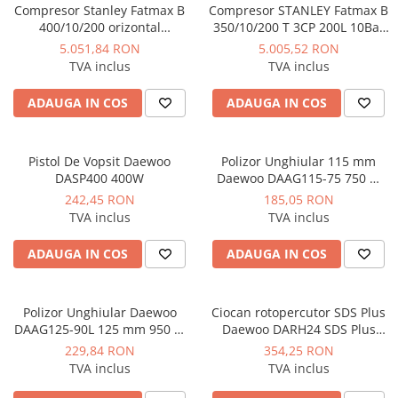
Manometre, presostate si
Compresor Stanley Fatmax B
Compresor STANLEY Fatmax B
termostate
400/10/200 orizontal
350/10/200 T 3CP 200L 10Bar
profesional 3CP 10Bar
330L/min
Regulatoare electronice
5.051,84 RON
5.005,52 RON
390L/min
TVA inclus
TVA inclus
Vane si servomotoare
ADAUGA IN COS
ADAUGA IN COS
Servoregulatoare
Termostate pentru ventilo-
convectori
Pistol De Vopsit Daewoo
Polizor Unghiular 115 mm
Ventile termice de amestec
DASP400 400W
Daewoo DAAG115-75 750 W
11.000 rpm
242,45 RON
185,05 RON
Traductoare
TVA inclus
TVA inclus
UPS-uri si stabilizatoare de
tensiune
ADAUGA IN COS
ADAUGA IN COS
Ventile liniare
Ventile electromagnetice
Polizor Unghiular Daewoo
Ciocan rotopercutor SDS Plus
DAAG125-90L 125 mm 950 W
Daewoo DARH24 SDS Plus
Automatizare centrala termica
12.000 rpm
1050W 24mm
229,84 RON
354,25 RON
Termostate aplicatii industriale
TVA inclus
TVA inclus
Accesorii pentru echipamente