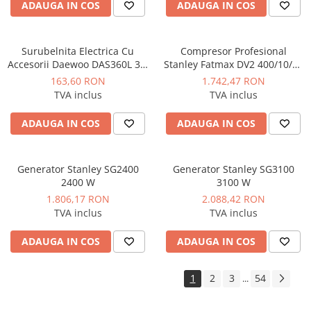
industriale
ADAUGA IN COS
ADAUGA IN COS
Echipamente pentru tratarea si
pomparea apei
Surubelnita Electrica Cu
Compresor Profesional
Pompe submersibile
Accesorii Daewoo DAS360L 3.6
Stanley Fatmax DV2 400/10/50
V
Orizontal 3CP 10 bar 356L/min
Pompe de suprafata
163,60 RON
1.742,47 RON
TVA inclus
TVA inclus
Pompe pentru piscine
Motopompe
ADAUGA IN COS
ADAUGA IN COS
Hidrofoare
Vase de expansiune pentru
Generator Stanley SG2400
Generator Stanley SG3100
hidrofor
2400 W
3100 W
1.806,17 RON
2.088,42 RON
Grupuri de pompare apa
TVA inclus
TVA inclus
Rezervoare apa si accesorii stocare
ADAUGA IN COS
ADAUGA IN COS
Echipamente de filtrare si
dedurizare apa
1
2
3
54
...
Contoare de apa - Apometre
Camine apometru