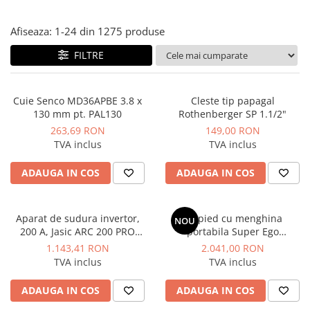
Instant apa calda pe gaz / GPL
Afiseaza:
1-
24
din
1275
produse
Panouri solare si fotovoltaice
FILTRE
Panouri solare cu tuburi vidate
Panouri solare plane
Pachete complete panouri solare
Cuie Senco MD36APBE 3.8 x
Cleste tip papagal
130 mm pt. PAL130
Rothenberger SP 1.1/2"
Echipamente pentru panouri
263,69 RON
149,00 RON
solare
TVA inclus
TVA inclus
Panouri solare fotovoltaice
ADAUGA IN COS
ADAUGA IN COS
Ventilatie si climatizare
Aparate de aer conditionat
Perdele de aer
Aparat de sudura invertor,
Trepied cu menghina
NOU
200 A, Jasic ARC 200 PRO
portabila Super Ego
Ventiloconvectoare si sisteme VRF
(Z209)
Rothenberger
1.143,41 RON
2.041,00 RON
Chillere
TVA inclus
TVA inclus
Rooftop-uri pentru racire si
ADAUGA IN COS
ADAUGA IN COS
incalzire