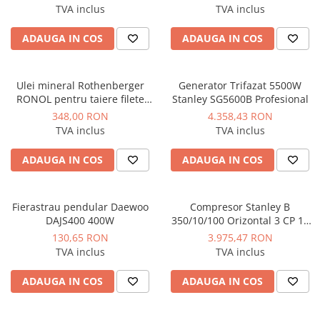
TVA inclus
TVA inclus
ADAUGA IN COS
ADAUGA IN COS
Ulei mineral Rothenberger
Generator Trifazat 5500W
RONOL pentru taiere filete
Stanley SG5600B Profesional
bidon 5 litri
348,00 RON
4.358,43 RON
TVA inclus
TVA inclus
ADAUGA IN COS
ADAUGA IN COS
Fierastrau pendular Daewoo
Compresor Stanley B
DAJS400 400W
350/10/100 Orizontal 3 CP 10
bar 330 L/min
130,65 RON
3.975,47 RON
TVA inclus
TVA inclus
ADAUGA IN COS
ADAUGA IN COS