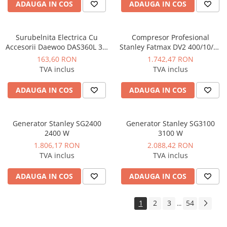
ADAUGA IN COS
ADAUGA IN COS
Surubelnita Electrica Cu
Compresor Profesional
Accesorii Daewoo DAS360L 3.6
Stanley Fatmax DV2 400/10/50
V
Orizontal 3CP 10 bar 356L/min
163,60 RON
1.742,47 RON
TVA inclus
TVA inclus
ADAUGA IN COS
ADAUGA IN COS
Generator Stanley SG2400
Generator Stanley SG3100
2400 W
3100 W
1.806,17 RON
2.088,42 RON
TVA inclus
TVA inclus
ADAUGA IN COS
ADAUGA IN COS
1
2
3
54
...