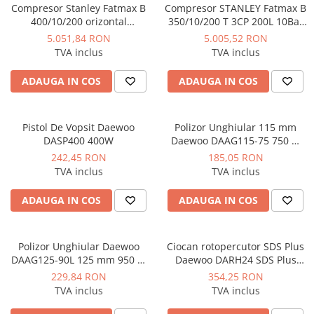
Compresor Stanley Fatmax B
Compresor STANLEY Fatmax B
400/10/200 orizontal
350/10/200 T 3CP 200L 10Bar
profesional 3CP 10Bar
330L/min
5.051,84 RON
5.005,52 RON
390L/min
TVA inclus
TVA inclus
ADAUGA IN COS
ADAUGA IN COS
Pistol De Vopsit Daewoo
Polizor Unghiular 115 mm
DASP400 400W
Daewoo DAAG115-75 750 W
11.000 rpm
242,45 RON
185,05 RON
TVA inclus
TVA inclus
ADAUGA IN COS
ADAUGA IN COS
Polizor Unghiular Daewoo
Ciocan rotopercutor SDS Plus
DAAG125-90L 125 mm 950 W
Daewoo DARH24 SDS Plus
12.000 rpm
1050W 24mm
229,84 RON
354,25 RON
TVA inclus
TVA inclus