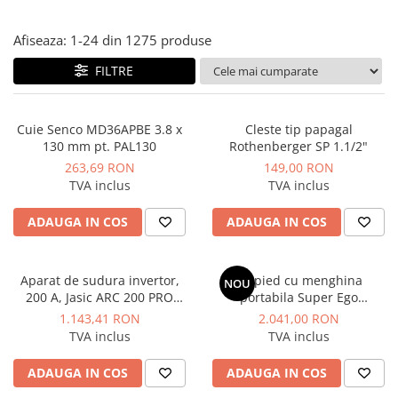
Afiseaza:
1-
24
din
1275
produse
FILTRE
Cuie Senco MD36APBE 3.8 x
Cleste tip papagal
130 mm pt. PAL130
Rothenberger SP 1.1/2"
263,69 RON
149,00 RON
TVA inclus
TVA inclus
ADAUGA IN COS
ADAUGA IN COS
Aparat de sudura invertor,
Trepied cu menghina
NOU
200 A, Jasic ARC 200 PRO
portabila Super Ego
(Z209)
Rothenberger
1.143,41 RON
2.041,00 RON
TVA inclus
TVA inclus
ADAUGA IN COS
ADAUGA IN COS