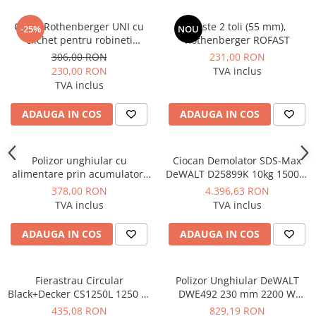
Cheie Rothenberger UNI cu
Cleste 2 toli (55 mm),
-25%
NOU
clichet pentru robineti
Rothenberger ROFAST
radiator si fitinguri de
306,00 RON
231,00 RON
legatura
230,00 RON
TVA inclus
TVA inclus
ADAUGA IN COS
ADAUGA IN COS
Polizor unghiular cu
Ciocan Demolator SDS-Max
alimentare prin acumulator,
DeWALT D25899K 10kg 1500W
fara acumulator inclus,
17.9J
378,00 RON
4.396,63 RON
Hyundai model HY-AG 180-
TVA inclus
TVA inclus
125 LI-SOLO
ADAUGA IN COS
ADAUGA IN COS
Fierastrau Circular
Polizor Unghiular DeWALT
Black+Decker CS1250L 1250 W
DWE492 230 mm 2200 W
190 mm 66 mm
6.500 rpm
435,08 RON
829,19 RON