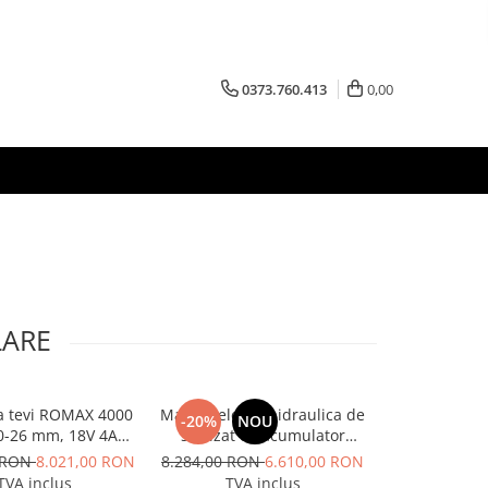
0373.760.413
0,00
LARE
a tevi ROMAX 4000
Masina electrohidraulica de
Aparat de tai
-20%
NOU
0-26 mm, 18V 4Ah
sertizat cu acumulator
125 A, Inte
EU
Rothenberger ROMAX 4000
0 RON
8.021,00 RON
8.284,00 RON
6.610,00 RON
4.455
TVA inclus
TVA inclus
TVA 