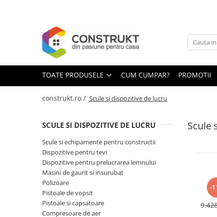
Toate Produsele
Incalzire
Centrale termice
TOATE PRODUSELE
CUM CUMPAR?
PROMOTII
Termoseminee, seminee si sobe
Cazane pe combustibil solid
construkt.ro /
Scule si dispozitive de lucru
Cazane pe combustibil gazos/lichid
Scule s
SCULE SI DISPOZITIVE DE LUCRU
Termostate de ambient
Aeroterme si destratificatoare de
Scule si echipamente pentru constructii
aer
Dispozitive pentru tevi
Dispozitive pentru prelucrarea lemnului
Radiatoare si convectoare
Masini de gaurit si insurubat
Incalzire in pardoseala
Polizoare
-1
Pistoale de vopsit
R
Panouri radiante si incalzitoare cu
cana
Pistoale si capsatoare
infrarosu
9.42
mod
Compresoare de aer