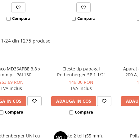
Compara
Compara
1-
24
din
1275
produse
nco MD36APBE 3.8 x
Cleste tip papagal
Aparat 
 mm pt. PAL130
Rothenberger SP 1.1/2"
200 A,
263,69 RON
149,00 RON
TVA inclus
TVA inclus
A IN COS
ADAUGA IN COS
ADAU
Compara
Compara
othenberger UNI cu
Cleste 2 toli (55 mm),
Poli
NOU