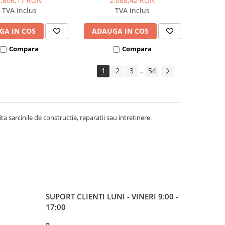
1.806,17 RON
2.088,42 RON
TVA inclus
TVA inclus
GA IN COS
ADAUGA IN COS
Compara
Compara
1
2
3
54
...
ita sarcinile de constructie, reparatii sau intretinere.
SUPORT CLIENTI
LUNI - VINERI 9:00 -
17:00