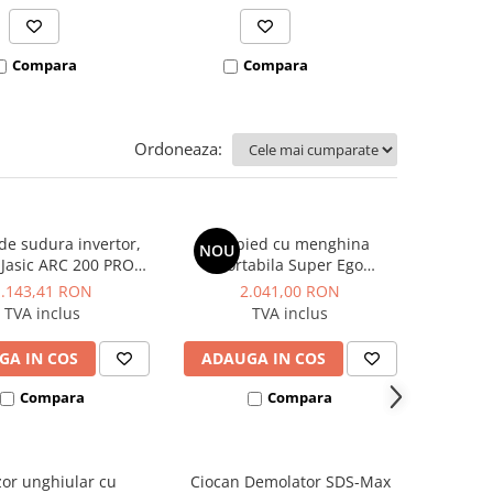
Compara
Compara
Co
Ordoneaza:
de sudura invertor,
Trepied cu menghina
NOU
 Jasic ARC 200 PRO
portabila Super Ego
(Z209)
Rothenberger
1.143,41 RON
2.041,00 RON
TVA inclus
TVA inclus
GA IN COS
ADAUGA IN COS
Compara
Compara
zor unghiular cu
Ciocan Demolator SDS-Max