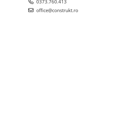
0373.760.413
office@construkt.ro