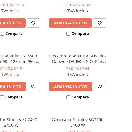
sional 3CP 10Bar
330L/min
5.051,84 RON
5.005,52 RON
390L/min
TVA inclus
TVA inclus
GA IN COS
ADAUGA IN COS
Compara
Compara
r Unghiular Daewoo
Ciocan rotopercutor SDS Plus
-90L 125 mm 950 W
Daewoo DARH24 SDS Plus
12.000 rpm
1050W 24mm
229,84 RON
354,25 RON
TVA inclus
TVA inclus
GA IN COS
ADAUGA IN COS
Compara
Compara
tor Stanley SG2400
Generator Stanley SG3100
2400 W
3100 W