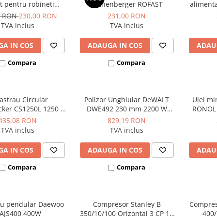
et pentru robineti
Rothenberger ROFAST
alimenta
or si fitinguri de
fara 
0 RON
230,00 RON
231,00 RON
legatura
Hyundai 
TVA inclus
TVA inclus
A IN COS
ADAUGA IN COS
ADAU
Compara
Compara
rastrau Circular
Polizor Unghiular DeWALT
Ulei mi
cker CS1250L 1250 W
DWE492 230 mm 2200 W
RONOL p
90 mm 66 mm
6.500 rpm
435,08 RON
829,19 RON
TVA inclus
TVA inclus
A IN COS
ADAUGA IN COS
ADAU
Compara
Compara
au pendular Daewoo
Compresor Stanley B
Compres
AJS400 400W
350/10/100 Orizontal 3 CP 10
400/