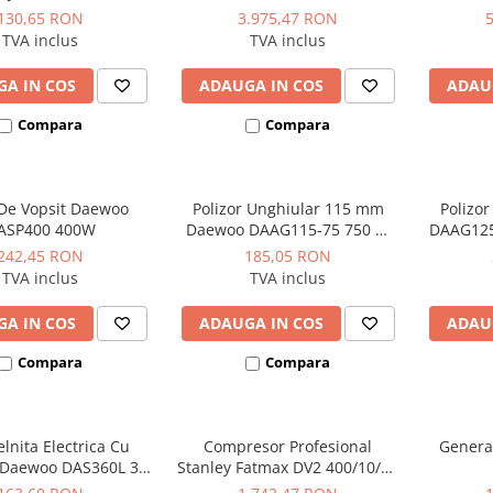
bar 330 L/min
profe
130,65 RON
3.975,47 RON
TVA inclus
TVA inclus
A IN COS
ADAUGA IN COS
ADAU
Compara
Compara
 De Vopsit Daewoo
Polizor Unghiular 115 mm
Polizo
ASP400 400W
Daewoo DAAG115-75 750 W
DAAG125
11.000 rpm
242,45 RON
185,05 RON
TVA inclus
TVA inclus
A IN COS
ADAUGA IN COS
ADAU
Compara
Compara
lnita Electrica Cu
Compresor Profesional
Genera
i Daewoo DAS360L 3.6
Stanley Fatmax DV2 400/10/50
V
Orizontal 3CP 10 bar 356L/min