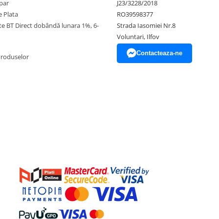
par
J23/3228/2018
 Plata
RO39598377
ate BT Direct dobândă lunara 1%, 6-
Strada Iasomiei Nr.8
Voluntari, Ilfov
Contacteaza-ne
Produselor