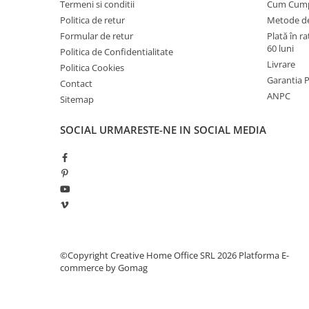
Termeni si conditii
Cum Cum
industriale
Politica de retur
Metode de
Echipamente pentru tratarea si
Formular de retur
Plată în r
pomparea apei
60 luni
Politica de Confidentialitate
Pompe submersibile
Livrare
Politica Cookies
Pompe de suprafata
Garantia 
Contact
ANPC
Sitemap
Pompe pentru piscine
Motopompe
SOCIAL
URMARESTE-NE IN SOCIAL MEDIA
Hidrofoare
Vase de expansiune pentru
hidrofor
Grupuri de pompare apa
Rezervoare apa si accesorii stocare
Echipamente de filtrare si
©Copyright Creative Home Office SRL 2026
Platforma E-
dedurizare apa
commerce by Gomag
Contoare de apa - Apometre
Camine apometru