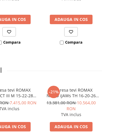
AUGA IN COS
ADAUGA IN COS
ADAUGA
Compara
Compara
Co
I
resa tevi ROMAX
Set presa tevi ROMAX
et pre
-21%
-21%
T III M 15-22-28
NANO iJAWs TH 16-20-26
ROTHENBE
 2Ah EU AMPShare
mm, 18V 2Ah CAS
NANO iJAWs
0 RON
7.415,00 RON
13.381,00 RON
10.564,00
13.381,00 
mm, 18V
TVA inclus
RON
R
TVA inclus
TVA 
AUGA IN COS
ADAUGA IN COS
ADAUGA