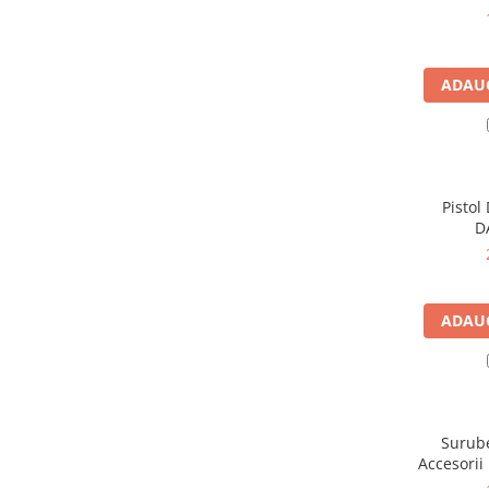
Instalatii de gaz
Tevi PEHD gaz
Fitinguri gaz
ADAUG
Vane de gaz si robineti
Aparate sudura si dispozitive gaz
Izolatii tehnice
Izolatii pentru aer conditionat
Pistol
D
Izolatii pentru sisteme solare
Izolatii pentru tevi si conducte
Polistiren expandat
ADAUG
Vata minerala bazaltica
Automatizari si elemente de
automatizare
Automatizari panouri solare
Surube
Grupuri de circulatie
Accesori