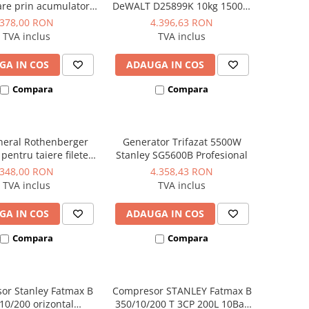
re prin acumulator,
DeWALT D25899K 10kg 1500W
acumulator inclus,
17.9J
378,00 RON
4.396,63 RON
model HY-AG 180-125
TVA inclus
TVA inclus
LI-SOLO
GA IN COS
ADAUGA IN COS
Compara
Compara
neral Rothenberger
Generator Trifazat 5500W
entru taiere filete
Stanley SG5600B Profesional
bidon 5 litri
348,00 RON
4.358,43 RON
TVA inclus
TVA inclus
GA IN COS
ADAUGA IN COS
Compara
Compara
or Stanley Fatmax B
Compresor STANLEY Fatmax B
10/200 orizontal
350/10/200 T 3CP 200L 10Bar