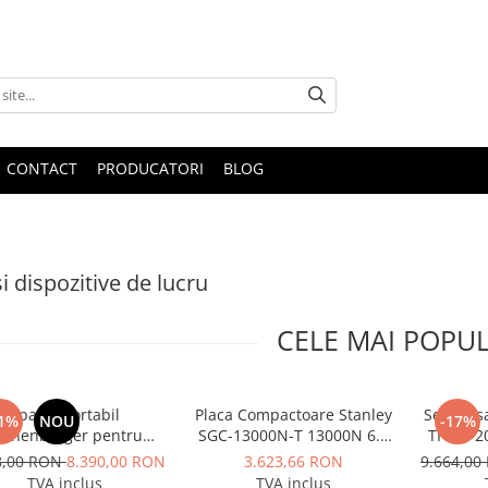
CONTACT
PRODUCATORI
BLOG
i dispozitive de lucru
CELE MAI POPU
Aparat portabil
Placa Compactoare Stanley
Set pres
1%
NOU
-17%
othenberger pentru
SGC-13000N-T 13000N 6.5
TH 16-2
le de prindere la tevi,
CP 196cc
8,00 RON
8.390,00 RON
3.623,66 RON
9.664,0
el ROGROOVER pentru
TVA inclus
TVA inclus