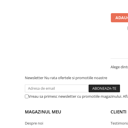
Manometre, presostate si
termostate
Regulatoare electronice
ADAUG
Vane si servomotoare
Servoregulatoare
Termostate pentru ventilo-
convectori
Ventile termice de amestec
Traductoare
Alege dintr
UPS-uri si stabilizatoare de
Newsletter
Nu rata ofertele si promotiile noastre
tensiune
Ventile liniare
Vreau sa primesc newsletter cu promotiile magazinului. Af
Ventile electromagnetice
Automatizare centrala termica
MAGAZINUL MEU
CLIENTI
Termostate aplicatii industriale
Despre noi
Testimoni
Accesorii pentru echipamente