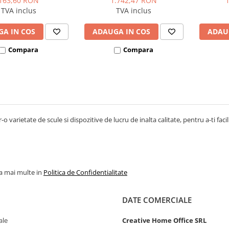
163,60 RON
1.742,47 RON
TVA inclus
TVA inclus
A IN COS
ADAUGA IN COS
ADAU
Compara
Compara
-o varietate de scule si dispozitive de lucru de inalta calitate, pentru a-ti facil
la mai multe in
Politica de Confidentialitate
DATE COMERCIALE
ale
Creative Home Office SRL