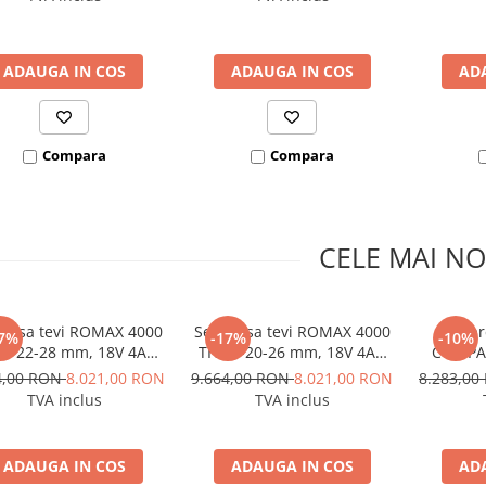
SUPERTRONIC 3 SE
ADAUGA IN COS
ADAUGA IN COS
AD
Compara
Compara
CELE MAI NO
presa tevi ROMAX 4000
Set presa tevi ROMAX 4000
Set p
7%
-17%
-10%
15-22-28 mm, 18V 4Ah
TH 16-20-26 mm, 18V 4Ah
COMPAC
EU
EU
mm, 18V
4,00 RON
8.021,00 RON
9.664,00 RON
8.021,00 RON
8.283,0
TVA inclus
TVA inclus
ADAUGA IN COS
ADAUGA IN COS
AD