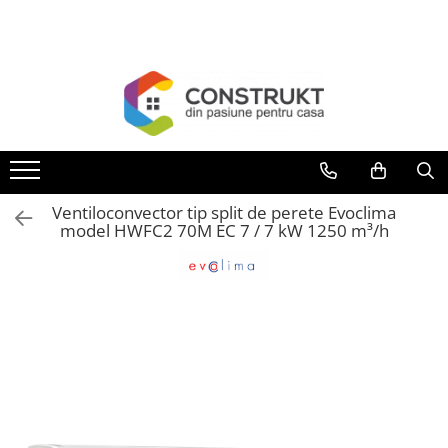
Toate Produsele
Incalzire
Centrale termice
Termoseminee, seminee si sobe
Cazane pe combustibil solid
Ventiloconvector tip split de perete Evoclima
Cazane pe combustibil gazos/lichid
model HWFC2 70M EC 7 / 7 kW 1250 m³/h
Termostate de ambient
Aeroterme si destratificatoare de
aer
Radiatoare si convectoare
Incalzire in pardoseala
Panouri radiante si incalzitoare cu
infrarosu