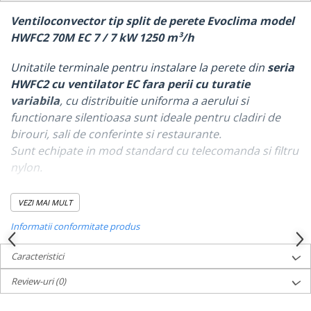
Dulapuri pentru climatizare
Ventiloconvector tip split de perete Evoclima model
Unitati motocondensante
HWFC2 70M EC 7 / 7 kW 1250 m³/h
Sisteme evaporative de climatizare
Unitatile terminale pentru instalare la perete din
seria
Ventilatoare pentru baie
HWFC2 cu ventilator EC fara perii cu turatie
Ventilatoare pentru tubulatura
variabila
, cu distribuitie uniforma a aerului si
Filtrare si odorizare aer
functionare silentioasa sunt ideale pentru cladiri de
birouri, sali de conferinte si restaurante.
Recuperatoare de caldura
Sunt echipate in mod standard cu telecomanda si filtru
Accesorii echipamente de
nylon.
ventilatie si climatizare
Instalatii de apa si canalizare
Principale caracteristici
VEZI MAI MULT
Alimentare cu apa
· Carcasa cu design modern, pentru refularea uniforma
Informatii conformitate produs
a aerului intr-o singura directie, fiind usor de incadrat
Canalizare interioara
in arhitectura oricarui tip de interioare.
Canalizare exterioara
Caracteristici
· Ventilatoare de inalta eficienta, cu turbina din otel -
Canalizare pluviala
Review-uri
(0)
acest ansamblu minimizeaza vibratiile si zgomotul.
Distributie apa
· Supapele de aerisire sunt pozitionate in mod