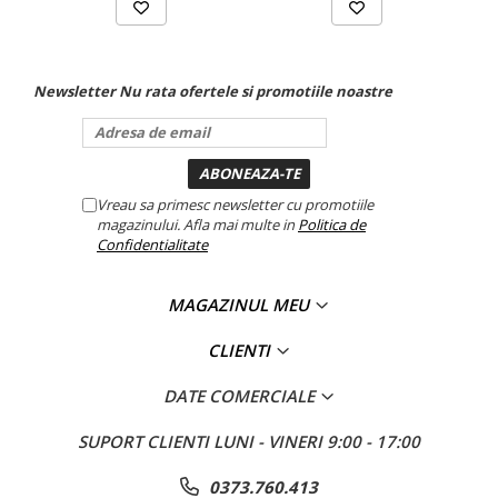
putere intrare
H
0Pa
industriale
Echipamente pentru tratarea si
volumul debitului de apa
pomparea apei
scaderea presiunii la apa
Newsletter
Nu rata ofertele si promotiile noastre
Pompe submersibile
Pompe de suprafata
FCEER
Pompe pentru piscine
FCCOP(1)
Motopompe
Vreau sa primesc newsletter cu promotiile
magazinului. Afla mai multe in
Politica de
dimensiunea conductei de conectare a apei (intrare si
Hidrofoare
Confidentialitate
iesire)
Vase de expansiune pentru
hidrofor
MAGAZINUL MEU
Grupuri de pompare apa
bonina
CLIENTI
Rezervoare apa si accesorii stocare
Echipamente de filtrare si
DATE COMERCIALE
dedurizare apa
presiune maxima
SUPORT CLIENTI
LUNI - VINERI 9:00 - 17:00
Contoare de apa - Apometre
dimensiunea conductei de scurgere a apei
Camine apometru
0373.760.413