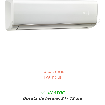
Solutii de curatare si tratare
Schimbatoare de caldura
Pompe de caldura
Contoare energie termica
Sisteme de degivrare
Incalzitoare pe motorina / gaz
Generatoare de abur
Distribuitoare si butelii de
egalizare
Pompe de circulatie si accesorii
Vase de expansiune termice
2.464,69 RON
TVA inclus
Detectoare si regulatoare de gaz si
fum
·
Producere apa calda menajera
IN STOC
Boilere
Durata de livrare:
24 - 72 ore
Rezervoare de acumulare