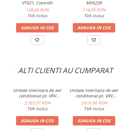
Manometre, presostate si
capacitate de racire
VTX21, Controlli
MVX22R
termostate
TH
128,66 RON
114,09 RON
M
TVA inclus
TVA inclus
Regulatoare electronice
SH
Vane si servomotoare
ADAUGA IN COS
ADAUGA IN COS
TH
Servoregulatoare
L
SH
Termostate pentru ventilo-
convectori
H
Ventile termice de amestec
capacitate de incalzire (1)
M
Traductoare
ALTI CLIENTI AU CUMPARAT
L
UPS-uri si stabilizatoare de
tensiune
H
Unitate interioara de aer
Unitate interioara de aer
Un
Ventile liniare
conditionat pt. VRV
conditionat pt. VRV
capacitate de incalzire (2)
M
Ventile electromagnetice
Samsung tip split, model
Samsung tip split, model
Sa
3.353,57 RON
3.616,66 RON
Boracay 12000 BTU (vana
Wind Free 15000 BTU
TVA inclus
TVA inclus
Automatizare centrala termica
L
laminare inclusa) 3,60 kw
4,50 kw
(
Termostate aplicatii industriale
ADAUGA IN COS
ADAUGA IN COS
nivel zgomot
H
0Pa
Accesorii pentru echipamente