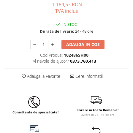
1.184,53 RON
Instant apa calda pe gaz / GPL
TVA inclus
Panouri solare si fotovoltaice
IN STOC
Panouri solare cu tuburi vidate
Durata de livrare:
24 - 48 ore
Panouri solare plane
Pachete complete panouri solare
ADAUGA IN COS
Echipamente pentru panouri
Cod Produs:
102486SH00
solare
Ai nevoie de ajutor?
0373.760.413
Panouri solare fotovoltaice
Adauga la Favorite
Cere informatii
Ventilatie si climatizare
Aparate de aer conditionat
Perdele de aer
Ventiloconvectoare si sisteme VRF
Livrare in toata Romania!
Chillere
Consultanta de specialitate!
Livrare in 24 - 48 de ore
Rooftop-uri pentru racire si
incalzire