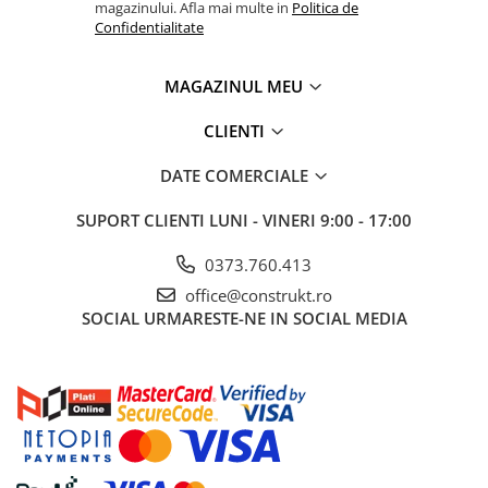
industriale
magazinului. Afla mai multe in
Politica de
Confidentialitate
Echipamente pentru tratarea si
pomparea apei
MAGAZINUL MEU
Pompe submersibile
Pompe de suprafata
CLIENTI
Pompe pentru piscine
DATE COMERCIALE
Motopompe
SUPORT CLIENTI
LUNI - VINERI 9:00 - 17:00
Hidrofoare
Vase de expansiune pentru
0373.760.413
hidrofor
office@construkt.ro
Grupuri de pompare apa
SOCIAL
URMARESTE-NE IN SOCIAL MEDIA
Rezervoare apa si accesorii stocare
Echipamente de filtrare si
dedurizare apa
Contoare de apa - Apometre
Camine apometru