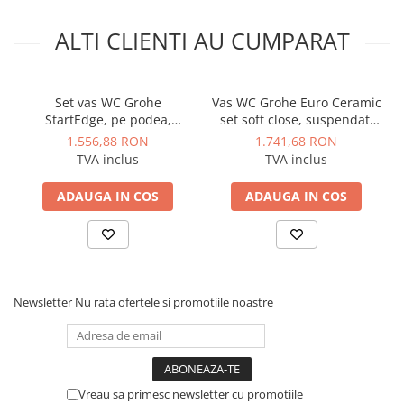
Manometre, presostate si
termostate
ALTI CLIENTI AU CUMPARAT
Regulatoare electronice
Vane si servomotoare
Set vas WC Grohe
Vas WC Grohe Euro Ceramic
Servoregulatoare
StartEdge, pe podea,
set soft close, suspendat,
Termostate pentru ventilo-
evacuare orizontala,
rimless, capac WC, fixare
1.556,88 RON
1.741,68 RON
convectori
rimless, softclose, alb
ascunsa, set fixare, alb
TVA inclus
TVA inclus
Ventile termice de amestec
ADAUGA IN COS
ADAUGA IN COS
Traductoare
UPS-uri si stabilizatoare de
tensiune
Ventile liniare
Newsletter
Nu rata ofertele si promotiile noastre
Ventile electromagnetice
Automatizare centrala termica
Termostate aplicatii industriale
Accesorii pentru echipamente
Vreau sa primesc newsletter cu promotiile