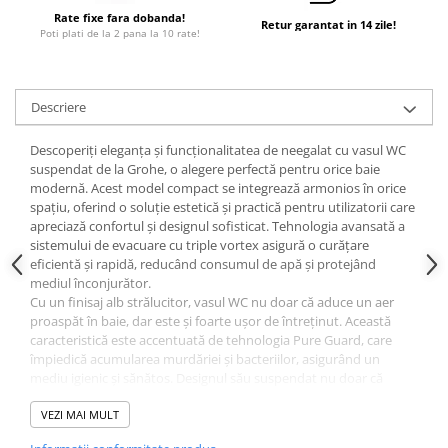
Dulapuri pentru climatizare
Rate fixe fara dobanda!
Retur garantat in 14 zile!
Poti plati de la 2 pana la 10 rate!
Unitati motocondensante
Sisteme evaporative de climatizare
Ventilatoare pentru baie
Descriere
Ventilatoare pentru tubulatura
Descoperiți eleganța și funcționalitatea de neegalat cu vasul WC
Filtrare si odorizare aer
suspendat de la Grohe, o alegere perfectă pentru orice baie
modernă. Acest model compact se integrează armonios în orice
Recuperatoare de caldura
spațiu, oferind o soluție estetică și practică pentru utilizatorii care
apreciază confortul și designul sofisticat. Tehnologia avansată a
Accesorii echipamente de
sistemului de evacuare cu triple vortex asigură o curățare
ventilatie si climatizare
eficientă și rapidă, reducând consumul de apă și protejând
Instalatii de apa si canalizare
mediul înconjurător.
Cu un finisaj alb strălucitor, vasul WC nu doar că aduce un aer
Alimentare cu apa
proaspăt în baie, dar este și foarte ușor de întreținut. Această
Canalizare interioara
caracteristică este accentuată de tehnologia Pure Guard, care
împiedică acumularea murdăriei și bacteriilor, asigurând un
Canalizare exterioara
mediu igienic și sănătos. Designul său suspendat nu doar că
optimizează utilizarea spațiului, dar conferă și un aspect elegant
Canalizare pluviala
și minimalist, potrivit pentru orice stil de interior.
VEZI MAI MULT
Distributie apa
Vasul este compatibil cu rezervorul încastrat, oferind astfel o