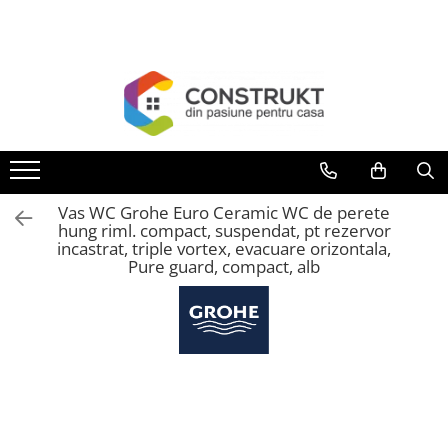
Toate Produsele
Incalzire
Centrale termice
Termoseminee, seminee si sobe
Cazane pe combustibil solid
Vas WC Grohe Euro Ceramic WC de perete
Cazane pe combustibil gazos/lichid
hung riml. compact, suspendat, pt rezervor
incastrat, triple vortex, evacuare orizontala,
Termostate de ambient
Pure guard, compact, alb
Aeroterme si destratificatoare de
aer
Radiatoare si convectoare
Incalzire in pardoseala
Panouri radiante si incalzitoare cu
infrarosu