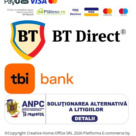
Tevi si accesorii pentru puturi
Obiecte sanitare
Baterii baie
Baterii bucatarie
Baterii bucatarie cu filtru
Clapete de actionare
Rezervoare WC incastrate
Rezervoare WC clasice
Vase WC
Lavoare
Chiuvete bucatarie
Rigole de dus
Sisteme de dus
Mobilier baie
©Copyright Creative Home Office SRL 2026
Platforma E-commerce by
Accesorii baie