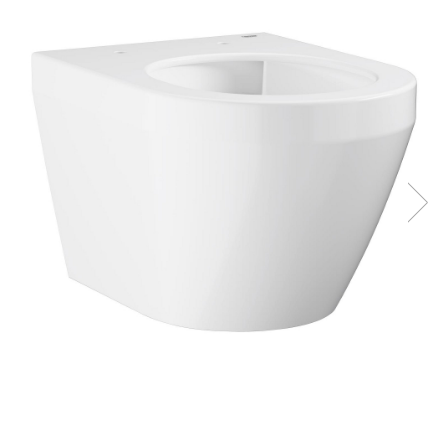
Solutii de curatare si tratare
Schimbatoare de caldura
Pompe de caldura
Contoare energie termica
Sisteme de degivrare
Incalzitoare pe motorina / gaz
Generatoare de abur
Distribuitoare si butelii de
egalizare
Pompe de circulatie si accesorii
Vase de expansiune termice
Detectoare si regulatoare de gaz si
fum
Producere apa calda menajera
Boilere
Rezervoare de acumulare