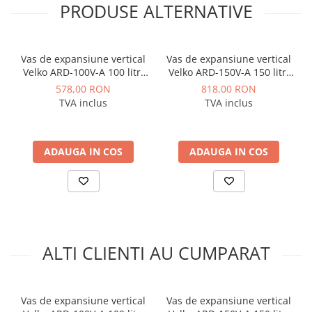
• Conexiune: 1" G
PRODUSE ALTERNATIVE
• Dimensiuni (Ø × h): 450 × 800 mm
• Temperatură de lucru: -10°C / +100°C
• Material corp: oțel carbon de înaltă calitate
Vas de expansiune vertical
Vas de expansiune vertical
• Membrană: EPDM (etilen-propilen-dien, conform
Velko ARD-100V-A 100 litri
Velko ARD-150V-A 150 litri
10 bar
10 bar
DIN 4807-3)
578,00 RON
818,00 RON
TVA inclus
TVA inclus
• Tip construcție: vertical, cu picioare
• Standard de producție: EN 13831
• Certificări: CE 2459, PED 97/23/EU
ADAUGA IN COS
ADAUGA IN COS
Beneficii:
•
Mentenanță optimizată
: membrana din EPDM
se schimbă separat de corp, reducând costul total
pe ciclul de viață al instalației
•
Aplicabilitate largă
: acoperă cerințele
ALTI CLIENTI AU CUMPARAT
instalațiilor solare, termice și sanitare, indiferent
de tipul de fluid vehiculat
•
Construcție durabilă
: corp din oțel carbon de
Vas de expansiune vertical
Vas de expansiune vertical
înaltă calitate, protejat prin vopsea electrostatică