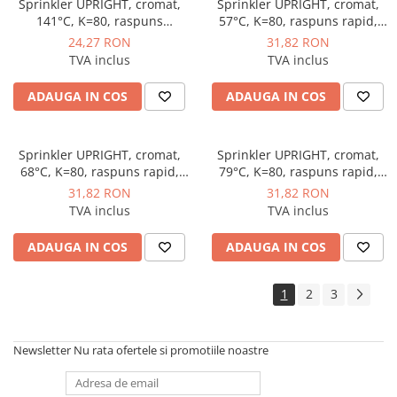
Sprinkler UPRIGHT, cromat,
Sprinkler UPRIGHT, cromat,
industriale
141°C, K=80, raspuns
57°C, K=80, raspuns rapid,
Echipamente pentru tratarea si
standard, albastru, Rapidrop
portocaliu, Rapidrop
24,27 RON
31,82 RON
pomparea apei
TVA inclus
TVA inclus
Pompe submersibile
ADAUGA IN COS
ADAUGA IN COS
Pompe de suprafata
Pompe pentru piscine
Sprinkler UPRIGHT, cromat,
Sprinkler UPRIGHT, cromat,
Motopompe
68°C, K=80, raspuns rapid,
79°C, K=80, raspuns rapid,
Hidrofoare
rosu, Rapidrop
galben, Rapidrop
31,82 RON
31,82 RON
TVA inclus
TVA inclus
Vase de expansiune pentru
hidrofor
ADAUGA IN COS
ADAUGA IN COS
Grupuri de pompare apa
Rezervoare apa si accesorii stocare
1
2
3
Echipamente de filtrare si
dedurizare apa
Newsletter
Nu rata ofertele si promotiile noastre
Contoare de apa - Apometre
Camine apometru