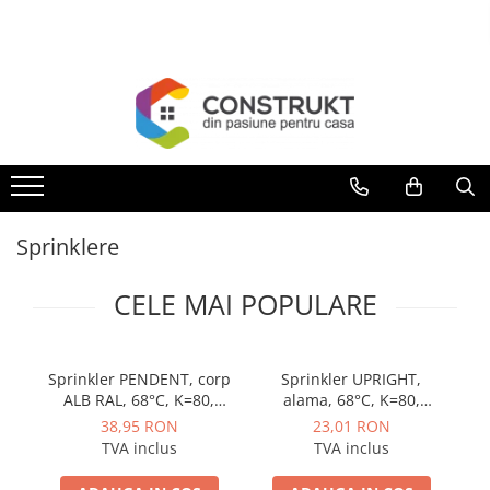
Toate Produsele
Incalzire
Centrale termice
Termoseminee, seminee si sobe
Cazane pe combustibil solid
Sprinklere
Cazane pe combustibil gazos/lichid
Termostate de ambient
CELE MAI POPULARE
Aeroterme si destratificatoare de
aer
Radiatoare si convectoare
Sprinkler PENDENT, corp
Sprinkler UPRIGHT,
Sp
ALB RAL, 68°C, K=80,
alama, 68°C, K=80,
Incalzire in pardoseala
raspuns rapid, rosu,
raspuns standard, rosu,
ra
38,95 RON
23,01 RON
Panouri radiante si incalzitoare cu
Rapidrop
Rapidrop
TVA inclus
TVA inclus
infrarosu