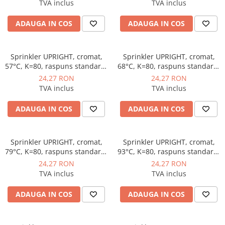
Manometre, presostate si
TVA inclus
TVA inclus
termostate
ADAUGA IN COS
ADAUGA IN COS
Regulatoare electronice
Vane si servomotoare
Sprinkler UPRIGHT, cromat,
Sprinkler UPRIGHT, cromat,
Servoregulatoare
57°C, K=80, raspuns standard,
68°C, K=80, raspuns standard,
Termostate pentru ventilo-
portocaliu, Rapidrop
rosu, Rapidrop
24,27 RON
24,27 RON
convectori
TVA inclus
TVA inclus
Ventile termice de amestec
ADAUGA IN COS
ADAUGA IN COS
Traductoare
UPS-uri si stabilizatoare de
tensiune
Sprinkler UPRIGHT, cromat,
Sprinkler UPRIGHT, cromat,
79°C, K=80, raspuns standard,
93°C, K=80, raspuns standard,
Ventile liniare
galben, Rapidrop
verde, Rapidrop
24,27 RON
24,27 RON
Ventile electromagnetice
TVA inclus
TVA inclus
Automatizare centrala termica
ADAUGA IN COS
ADAUGA IN COS
Termostate aplicatii industriale
Accesorii pentru echipamente