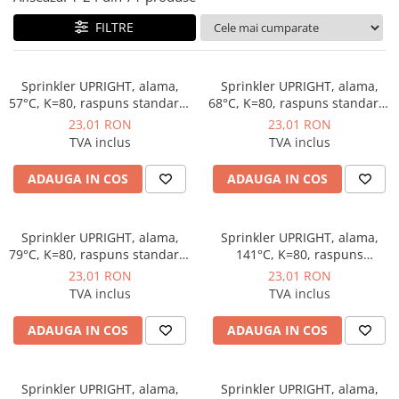
Instant apa calda pe gaz / GPL
FILTRE
Panouri solare si fotovoltaice
Panouri solare cu tuburi vidate
Sprinkler UPRIGHT, alama,
Sprinkler UPRIGHT, alama,
Panouri solare plane
57°C, K=80, raspuns standard,
68°C, K=80, raspuns standard,
portocaliu, Rapidrop
rosu, Rapidrop
23,01 RON
23,01 RON
Pachete complete panouri solare
TVA inclus
TVA inclus
Echipamente pentru panouri
solare
ADAUGA IN COS
ADAUGA IN COS
Panouri solare fotovoltaice
Ventilatie si climatizare
Sprinkler UPRIGHT, alama,
Sprinkler UPRIGHT, alama,
Aparate de aer conditionat
79°C, K=80, raspuns standard,
141°C, K=80, raspuns
galben, Rapidrop
standard, albastru, Rapidrop
23,01 RON
23,01 RON
Perdele de aer
TVA inclus
TVA inclus
Ventiloconvectoare si sisteme VRF
ADAUGA IN COS
ADAUGA IN COS
Chillere
Rooftop-uri pentru racire si
incalzire
Sprinkler UPRIGHT, alama,
Sprinkler UPRIGHT, alama,