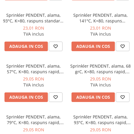
Instalatii de gaz
Tevi PEHD gaz
Sprinkler PENDENT, alama,
Sprinkler PENDENT, alama,
Fitinguri gaz
93°C, K=80, raspuns standard,
141°C, K=80, raspuns
verde, Rapidrop
standard, albastru, Rapidrop
23,01 RON
23,01 RON
Vane de gaz si robineti
TVA inclus
TVA inclus
Aparate sudura si dispozitive gaz
ADAUGA IN COS
ADAUGA IN COS
Izolatii tehnice
Izolatii pentru aer conditionat
Izolatii pentru sisteme solare
Sprinkler PENDENT, alama,
Sprinkler PENDENT, alama, 68
57°C, K=80, raspuns rapid,
grC, K=80, raspuns rapid,
Izolatii pentru tevi si conducte
portocaliu, Rapidrop
rosu, Rapidrop
29,05 RON
29,05 RON
Polistiren expandat
TVA inclus
TVA inclus
Vata minerala bazaltica
ADAUGA IN COS
ADAUGA IN COS
Automatizari si elemente de
automatizare
Automatizari panouri solare
Sprinkler PENDENT, alama,
Sprinkler PENDENT, alama,
79°C, K=80, raspuns rapid,
93°C, K=80, raspuns rapid,
Grupuri de circulatie
galben, Rapidrop
verde, Rapidrop
29,05 RON
29,05 RON