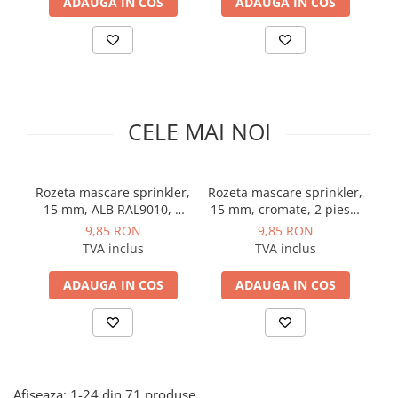
ADAUGA IN COS
ADAUGA IN COS
Solutii de curatare si tratare
Schimbatoare de caldura
Pompe de caldura
Contoare energie termica
Sisteme de degivrare
CELE MAI NOI
Incalzitoare pe motorina / gaz
Generatoare de abur
Rozeta mascare sprinkler,
Rozeta mascare sprinkler,
P
Distribuitoare si butelii de
15 mm, ALB RAL9010, 2
15 mm, cromate, 2 piese,
m
egalizare
piese, Rapidrop
Rapidrop
9,85 RON
9,85 RON
Pompe de circulatie si accesorii
TVA inclus
TVA inclus
Vase de expansiune termice
ADAUGA IN COS
ADAUGA IN COS
Detectoare si regulatoare de gaz si
fum
Producere apa calda menajera
Boilere
Rezervoare de acumulare
Afiseaza:
1-
24
din
71
produse