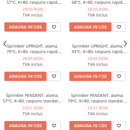
57°C, K=80, raspuns rapid,
68°C, K=80, raspuns rapid,
Dulapuri pentru climatizare
portocaliu, Rapidrop
rosu, Rapidrop
29,05 RON
29,05 RON
Unitati motocondensante
TVA inclus
TVA inclus
Sisteme evaporative de climatizare
ADAUGA IN COS
ADAUGA IN COS
Ventilatoare pentru baie
Ventilatoare pentru tubulatura
Sprinkler UPRIGHT, alama,
Sprinkler UPRIGHT, alama,
Filtrare si odorizare aer
79°C, K=80, raspuns rapid,
93°C, K=80, raspuns rapid,
galben, Rapidrop
verde, Rapidrop
Recuperatoare de caldura
29,05 RON
29,05 RON
TVA inclus
TVA inclus
Accesorii echipamente de
ventilatie si climatizare
ADAUGA IN COS
ADAUGA IN COS
Instalatii de apa si canalizare
Alimentare cu apa
Sprinkler PENDENT, alama,
Sprinkler PENDENT, alama,
Canalizare interioara
57°C, K=80, raspuns standard,
79°C, K=80, raspuns standard,
portocaliu, Rapidrop
galben, Rapidrop
Canalizare exterioara
23,01 RON
23,01 RON
TVA inclus
TVA inclus
Canalizare pluviala
Distributie apa
ADAUGA IN COS
ADAUGA IN COS