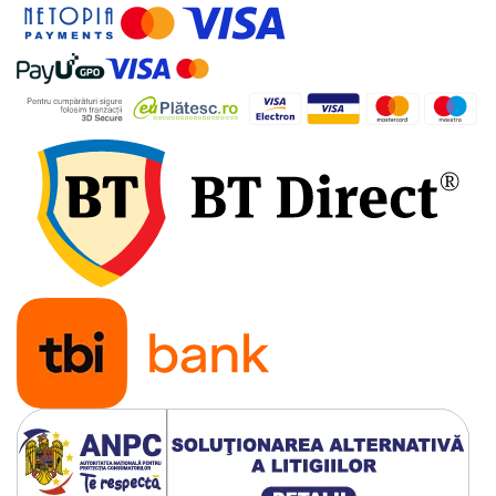
Accesorii bucatarie
Accesorii lavoare
Accesorii rezervoare si vase WC
Accesorii cazi si cabine de dus
Articole sanitare
Uscatoare pentru maini
Echipamente pentru irigatii
Kit irigare gazon
Kit irigare gradina
Teava pentru irigatii
Fitinguri pentru irigatii
Robinete
Filtre pentru irigatii
Banda de picurare