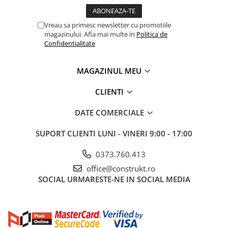
Tevi si accesorii pentru puturi
Obiecte sanitare
Vreau sa primesc newsletter cu promotiile
magazinului. Afla mai multe in
Politica de
Baterii baie
Confidentialitate
Baterii bucatarie
Baterii bucatarie cu filtru
MAGAZINUL MEU
Clapete de actionare
CLIENTI
Rezervoare WC incastrate
DATE COMERCIALE
Rezervoare WC clasice
Vase WC
SUPORT CLIENTI
LUNI - VINERI 9:00 - 17:00
Lavoare
0373.760.413
Chiuvete bucatarie
office@construkt.ro
SOCIAL
URMARESTE-NE IN SOCIAL MEDIA
Rigole de dus
Sisteme de dus
Mobilier baie
Accesorii baie