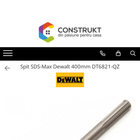
Toate Produsele
Incalzire
Centrale termice
Termoseminee, seminee si sobe
Cazane pe combustibil solid
Spit SDS-Max Dewalt 400mm DT6821-QZ
Cazane pe combustibil gazos/lichid
Termostate de ambient
Aeroterme si destratificatoare de
aer
Radiatoare si convectoare
Incalzire in pardoseala
Panouri radiante si incalzitoare cu
infrarosu