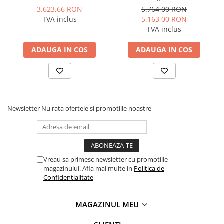
Manometre, presostate si
CP 196cc
motor 1,1KW, volum
3.623,66 RON
5.764,00 RON
termostate
extractie 200l/min
TVA inclus
5.163,00 RON
Regulatoare electronice
TVA inclus
Vane si servomotoare
ADAUGA IN COS
ADAUGA IN COS
Servoregulatoare
Termostate pentru ventilo-
convectori
Ventile termice de amestec
Newsletter
Nu rata ofertele si promotiile noastre
Traductoare
UPS-uri si stabilizatoare de
tensiune
Ventile liniare
Vreau sa primesc newsletter cu promotiile
magazinului. Afla mai multe in
Politica de
Ventile electromagnetice
Confidentialitate
Automatizare centrala termica
Termostate aplicatii industriale
MAGAZINUL MEU
Accesorii pentru echipamente