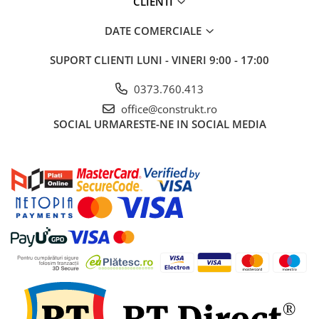
CLIENTI
industriale
Echipamente pentru tratarea si
DATE COMERCIALE
pomparea apei
SUPORT CLIENTI
LUNI - VINERI 9:00 - 17:00
Pompe submersibile
Pompe de suprafata
0373.760.413
Pompe pentru piscine
office@construkt.ro
SOCIAL
URMARESTE-NE IN SOCIAL MEDIA
Motopompe
Hidrofoare
Vase de expansiune pentru
hidrofor
Grupuri de pompare apa
Rezervoare apa si accesorii stocare
Echipamente de filtrare si
dedurizare apa
Contoare de apa - Apometre
Camine apometru