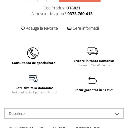
Instant apa calda pe gaz / GPL
Cod Produs:
DT6821
Ai nevoie de ajutor?
0373.760.413
Panouri solare si fotovoltaice
Panouri solare cu tuburi vidate
Adauga la Favorite
Cere informatii
Panouri solare plane
Pachete complete panouri solare
Echipamente pentru panouri
solare
Livrare in toata Romania!
Consultanta de specialitate!
Panouri solare fotovoltaice
Livrare in 24 - 48 de ore
Ventilatie si climatizare
Aparate de aer conditionat
Rate fixe fara dobanda!
Perdele de aer
Retur garantat in 14 zile!
Poti plati de la 2 pana la 10 rate!
Ventiloconvectoare si sisteme VRF
Chillere
Descriere
Rooftop-uri pentru racire si
incalzire