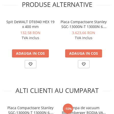
PRODUSE ALTERNATIVE
Instalatii de gaz
Tevi PEHD gaz
Fitinguri gaz
Spit DeWALT DT6940 HEX 19
Placa Compactoare Stanley
Vane de gaz si robineti
x 400 mm
SGC-13000N-T 13000N 6.5
CP 196cc
132,58 RON
3.623,66 RON
Aparate sudura si dispozitive gaz
TVA inclus
TVA inclus
Izolatii tehnice
Izolatii pentru aer conditionat
ADAUGA IN COS
ADAUGA IN COS
Izolatii pentru sisteme solare
Izolatii pentru tevi si conducte
Polistiren expandat
Vata minerala bazaltica
Automatizari si elemente de
ALTI CLIENTI AU CUMPARAT
automatizare
Automatizari panouri solare
Grupuri de circulatie
Placa Compactoare Stanley
Pompa de vacuum
-10%
SGC-13000N-T 13000N 6.5
Rothenberger RODIA-VAC