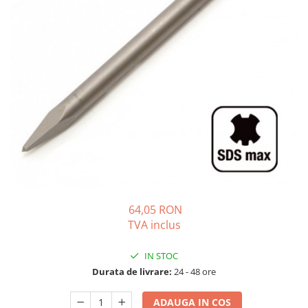
Solutii de curatare si tratare
Schimbatoare de caldura
Pompe de caldura
Contoare energie termica
Sisteme de degivrare
Incalzitoare pe motorina / gaz
Generatoare de abur
Distribuitoare si butelii de
egalizare
Pompe de circulatie si accesorii
64,05 RON
Vase de expansiune termice
TVA inclus
Detectoare si regulatoare de gaz si
fum
IN STOC
Producere apa calda menajera
Durata de livrare:
24 - 48 ore
Boilere
ADAUGA IN COS
Rezervoare de acumulare