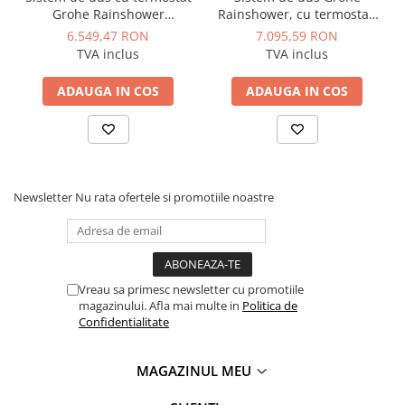
Grohe Rainshower
Rainshower, cu termostat,
SmartActive 310, debit 9,5
brat 422 mm, furtun 1500
6.549,47 RON
7.095,59 RON
l/min, dus fix rainshower
mm, SmartControl, negru
TVA inclus
TVA inclus
mono 310 cube, Cool
Sunrise mat
ADAUGA IN COS
ADAUGA IN COS
Newsletter
Nu rata ofertele si promotiile noastre
Vreau sa primesc newsletter cu promotiile
magazinului. Afla mai multe in
Politica de
Confidentialitate
MAGAZINUL MEU