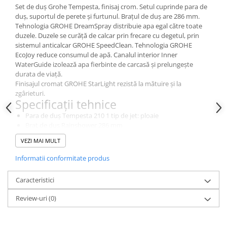
Set de duș Grohe Tempesta, finisaj crom. Setul cuprinde para de
duș, suportul de perete și furtunul. Brațul de duș are 286 mm.
Tehnologia GROHE DreamSpray distribuie apa egal către toate
duzele. Duzele se curăță de calcar prin frecare cu degetul, prin
sistemul anticalcar GROHE SpeedClean. Tehnologia GROHE
EcoJoy reduce consumul de apă. Canalul interior Inner
WaterGuide izolează apa fierbinte de carcasă și prelungește
durata de viață.
Finisajul cromat GROHE StarLight rezistă la mătuire și la
zgârieturi.
Specificații tehnice
Para de duș Tempesta 210 1 tip de jet: ploaie
Braț de duș Rainshower 286 mm
GROHE EcoJoy Limitator de debit 9,5 l / min
VEZI MAI MULT
GROHE DreamSpray model de pulverizare perfecta
GROHE StarLight finisaj cromat
Informatii conformitate produs
Sistemul SpeedClean anti-var
Inner WaterGuide pentru o viață mai lungă, potrivit pentru
Caracteristici
încălzitor instantaneu
Min. presiune recomandată 1,0 bar
Review-uri
(0)