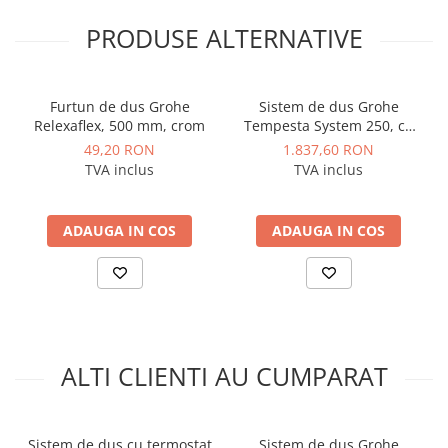
PRODUSE ALTERNATIVE
Furtun de dus Grohe
Sistem de dus Grohe
Relexaflex, 500 mm, crom
Tempesta System 250, cu
termostat, 2 jeturi, furtun
49,20 RON
1.837,60 RON
1750 mm, polita EasyReach,
TVA inclus
TVA inclus
SmartSwitch, crom
ADAUGA IN COS
ADAUGA IN COS
ALTI CLIENTI AU CUMPARAT
Sistem de dus cu termostat
Sistem de dus Grohe