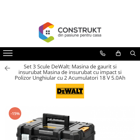
Toate Produsele
Incalzire
Centrale termice
Termoseminee, seminee si sobe
Cazane pe combustibil solid
Set 3 Scule DeWalt: Masina de gaurit si
Cazane pe combustibil gazos/lichid
insurubat Masina de insurubat cu impact si
Polizor Unghiular cu 2 Acumulatori 18 V 5.0Ah
Termostate de ambient
Aeroterme si destratificatoare de
aer
Radiatoare si convectoare
-15%
Incalzire in pardoseala
Panouri radiante si incalzitoare cu
infrarosu