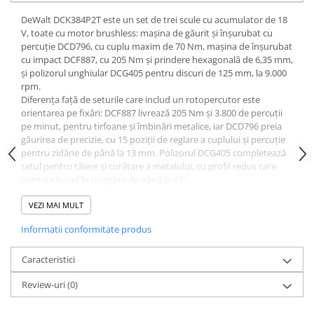
Dulapuri pentru climatizare
DeWalt DCK384P2T este un set de trei scule cu acumulator de 18
Unitati motocondensante
V, toate cu motor brushless: mașina de găurit și înșurubat cu
percuție DCD796, cu cuplu maxim de 70 Nm, mașina de înșurubat
Sisteme evaporative de climatizare
cu impact DCF887, cu 205 Nm și prindere hexagonală de 6,35 mm,
Ventilatoare pentru baie
și polizorul unghiular DCG405 pentru discuri de 125 mm, la 9.000
rpm.
Ventilatoare pentru tubulatura
Diferența față de seturile care includ un rotopercutor este
orientarea pe fixări: DCF887 livrează 205 Nm și 3.800 de percuții
Filtrare si odorizare aer
pe minut, pentru tirfoane și îmbinări metalice, iar DCD796 preia
Recuperatoare de caldura
găurirea de precizie, cu 15 poziții de reglare a cuplului și percuție
pentru zidărie de până la 13 mm. Polizorul DCG405 completează
Accesorii echipamente de
setul pentru tăiere și curățare a metalului, cu profil redus care
ventilatie si climatizare
permite lucrul în unghiuri de până la 43°.
Specificații tehnice
Instalatii de apa si canalizare
VEZI MAI MULT
Tensiune de alimentare: 18 V, acumulatori XR Li-Ion; 2 x 5,0 Ah
Alimentare cu apa
incluși
Informatii conformitate produs
Canalizare interioara
DCD796 - cuplu maxim 70 Nm; 15 poziții de reglare a cuplului;
putere 460 W
Canalizare exterioara
Caracteristici
DCD796 - turație maximă 2.000 rpm, 2 viteze; frecvență
Canalizare pluviala
percuții 34.000 bpm
Review-uri
(0)
DCD796 - mandrină automată 13 mm; lemn 40 mm, metal 13
Distributie apa
mm, zidărie 13 mm