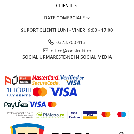
industriale
CLIENTI
Echipamente pentru tratarea si
pomparea apei
DATE COMERCIALE
Pompe submersibile
SUPORT CLIENTI
LUNI - VINERI 9:00 - 17:00
Pompe de suprafata
0373.760.413
Pompe pentru piscine
office@construkt.ro
Motopompe
SOCIAL
URMARESTE-NE IN SOCIAL MEDIA
Hidrofoare
Vase de expansiune pentru
hidrofor
Grupuri de pompare apa
Rezervoare apa si accesorii stocare
Echipamente de filtrare si
dedurizare apa
Contoare de apa - Apometre
Camine apometru