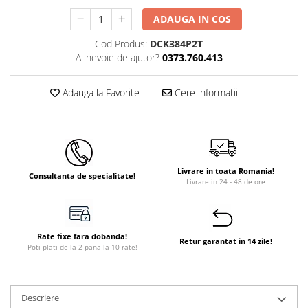
Instant apa calda pe gaz / GPL
ADAUGA IN COS
Panouri solare si fotovoltaice
Cod Produs:
DCK384P2T
Panouri solare cu tuburi vidate
Ai nevoie de ajutor?
0373.760.413
Panouri solare plane
Adauga la Favorite
Cere informatii
Pachete complete panouri solare
Echipamente pentru panouri
solare
Panouri solare fotovoltaice
Livrare in toata Romania!
Ventilatie si climatizare
Consultanta de specialitate!
Livrare in 24 - 48 de ore
Aparate de aer conditionat
Perdele de aer
Rate fixe fara dobanda!
Ventiloconvectoare si sisteme VRF
Retur garantat in 14 zile!
Poti plati de la 2 pana la 10 rate!
Chillere
Rooftop-uri pentru racire si
incalzire
Descriere