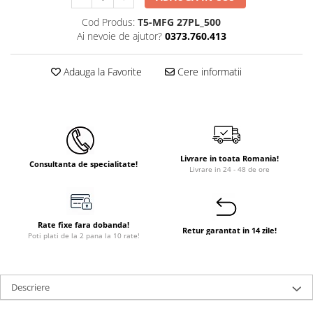
Instant apa calda pe gaz / GPL
Cod Produs:
T5-MFG 27PL_500
Ai nevoie de ajutor?
0373.760.413
Panouri solare si fotovoltaice
Panouri solare cu tuburi vidate
Adauga la Favorite
Cere informatii
Panouri solare plane
Pachete complete panouri solare
Echipamente pentru panouri
solare
Panouri solare fotovoltaice
Livrare in toata Romania!
Consultanta de specialitate!
Livrare in 24 - 48 de ore
Ventilatie si climatizare
Aparate de aer conditionat
Perdele de aer
Rate fixe fara dobanda!
Retur garantat in 14 zile!
Poti plati de la 2 pana la 10 rate!
Ventiloconvectoare si sisteme VRF
Chillere
Rooftop-uri pentru racire si
Descriere
incalzire