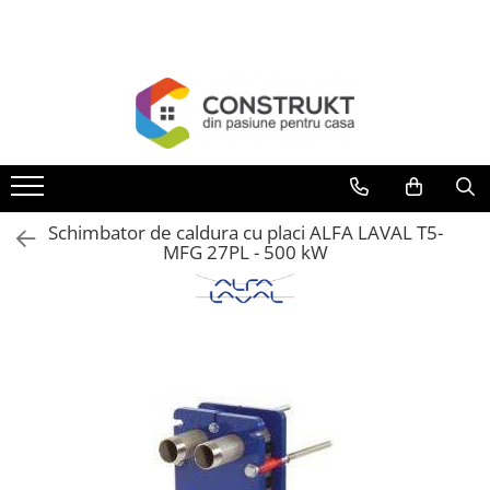
Toate Produsele
Incalzire
Centrale termice
Termoseminee, seminee si sobe
Cazane pe combustibil solid
Schimbator de caldura cu placi ALFA LAVAL T5-
Cazane pe combustibil gazos/lichid
MFG 27PL - 500 kW
Termostate de ambient
Aeroterme si destratificatoare de
aer
Radiatoare si convectoare
Incalzire in pardoseala
Panouri radiante si incalzitoare cu
infrarosu