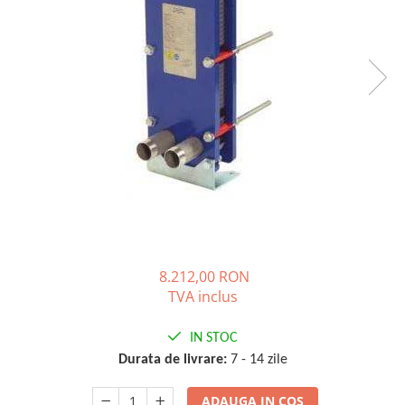
Solutii de curatare si tratare
Schimbatoare de caldura
Pompe de caldura
Contoare energie termica
Sisteme de degivrare
Incalzitoare pe motorina / gaz
Generatoare de abur
Distribuitoare si butelii de
egalizare
Pompe de circulatie si accesorii
Vase de expansiune termice
8.212,00 RON
TVA inclus
Detectoare si regulatoare de gaz si
fum
IN STOC
Producere apa calda menajera
Durata de livrare:
7 - 14 zile
Boilere
Rezervoare de acumulare
ADAUGA IN COS