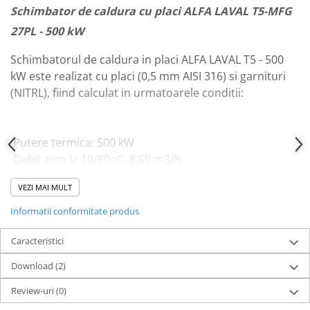
Dulapuri pentru climatizare
Schimbator de caldura cu placi ALFA LAVAL T5-MFG
Unitati motocondensante
27PL - 500 kW
Sisteme evaporative de climatizare
Schimbatorul de caldura in placi ALFA LAVAL T5 - 500
Ventilatoare pentru baie
kW este realizat cu placi (0,5 mm AISI 316) si garnituri
(NITRL), fiind calculat in urmatoarele conditii:
Ventilatoare pentru tubulatura
Filtrare si odorizare aer
Recuperatoare de caldura
Putere termica: 500 kW
Accesorii echipamente de
Debit acm la 10/60oC: 8.69 m3/h
ventilatie si climatizare
Debit acm la 10/60oC: 144.87 l/min
VEZI MAI MULT
Debit acm la 10/60oC: 2.41 l/s
Instalatii de apa si canalizare
Pierdere de presiune circuit primar: 0.46 bar
Alimentare cu apa
Informatii conformitate produs
Pierdere de presiune circuit secundar: 0.08 bar
Canalizare interioara
Diamertru racord: 2"
Caracteristici
Canalizare exterioara
Greutate: 79 kg
Download (2)
Dimensiuni: 388x245x737mm
Canalizare pluviala
Material placa / grosime: otel inox AISI 316 / 0.5 mm
Review-uri
(0)
Distributie apa
Material garnitura: NITRL