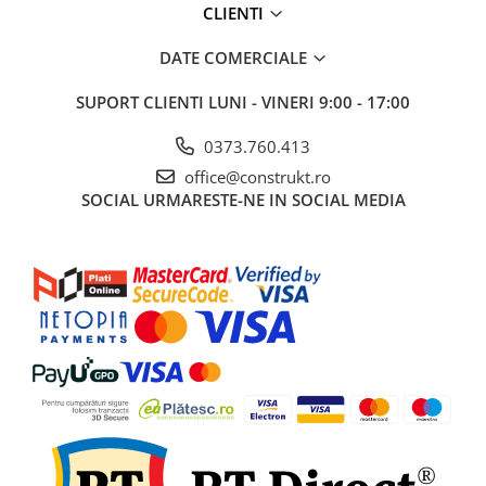
industriale
CLIENTI
Echipamente pentru tratarea si
DATE COMERCIALE
pomparea apei
Pompe submersibile
SUPORT CLIENTI
LUNI - VINERI 9:00 - 17:00
Pompe de suprafata
0373.760.413
Pompe pentru piscine
office@construkt.ro
Motopompe
SOCIAL
URMARESTE-NE IN SOCIAL MEDIA
Hidrofoare
Vase de expansiune pentru
hidrofor
Grupuri de pompare apa
Rezervoare apa si accesorii stocare
Echipamente de filtrare si
dedurizare apa
Contoare de apa - Apometre
Camine apometru