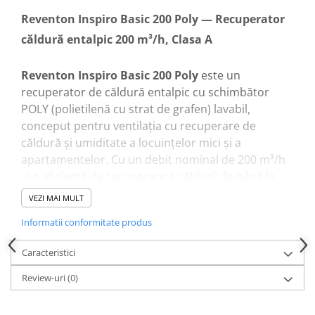
Reventon Inspiro Basic 200 Poly — Recuperator
căldură entalpic 200 m³/h, Clasa A
Reventon Inspiro Basic 200 Poly
este un
recuperator de căldură entalpic cu schimbător
POLY (polietilenă cu strat de grafen) lavabil,
conceput pentru ventilația cu recuperare de
căldură și umiditate a locuințelor mici și a
apartamentelor. Cu un debit nominal de 200 m³/h
și o eficiență de recuperare a căldurii de până la
75%, asigură schimbul continuu de aer proaspăt și
VEZI MAI MULT
reduce semnificativ pierderile termice prin
Informatii conformitate produs
sistemul de ventilație. Clasificat ca unitate
RVU
(Residential Ventilation Unit), este destinat exclusiv
Caracteristici
aplicațiilor rezidențiale.
Review-uri
(0)
Specificații tehnice:
Cod produs: INSPIRO-BASIC-200POLY-2306