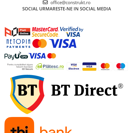
tije filetate) sau direct pe podea (cu covoraș
office@construkt.ro
antivibrație), în poziție normală sau pe lateral
SOCIAL
URMARESTE-NE IN SOCIAL MEDIA