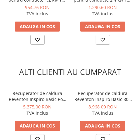
m3/h cu o singura treapta
m3/h cu o singura treapta
10°C
954,76 RON
1.290,60 RON
cu controler
cu controler
TVA inclus
TVA inclus
Carcasă: oțel galvanizat cu izolație acustică și
termică
ADAUGA IN COS
ADAUGA IN COS
Greutate netă: 20 kg
Dimensiuni (L × H × l): 666 × 264 × 580 mm
Diametru racord ventilație: Ø 144 mm
Conținut pachet:
Recuperator Inspiro Basic 200
Poly, schimbător entalpic POLY, 2 × prefiltre G3,
ALTI CLIENTI AU CUMPARAT
panou de comandă BASIC cu cablu 0,5 m (extensibil
până la 10 m)
Beneficii:
Recuperator de caldura
Recuperator de caldura
Reventon Inspiro Basic Poly
Reventon Inspiro Basic 800
Schimbător POLY lavabil:
Exteriorul din
300 m³/h
m³/h
5.375,00 RON
8.968,00 RON
polietilenă cu strat de grafen poate fi curățat cu
TVA inclus
TVA inclus
apă și detergent pH-neutru — durabilitate
superioară față de schimbătoarele de hârtie
ADAUGA IN COS
ADAUGA IN COS
celulozică
Recuperare entalpică (căldură + umiditate):