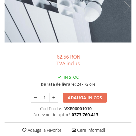
Solutii de curatare si tratare
Schimbatoare de caldura
Pompe de caldura
Contoare energie termica
Sisteme de degivrare
Incalzitoare pe motorina / gaz
62,56 RON
Generatoare de abur
TVA inclus
Distribuitoare si butelii de
egalizare
IN STOC
Pompe de circulatie si accesorii
Durata de livrare:
24 - 72 ore
Vase de expansiune termice
ADAUGA IN COS
Detectoare si regulatoare de gaz si
fum
Cod Produs:
VXE06001010
Ai nevoie de ajutor?
0373.760.413
Producere apa calda menajera
Boilere
Adauga la Favorite
Cere informatii
Rezervoare de acumulare