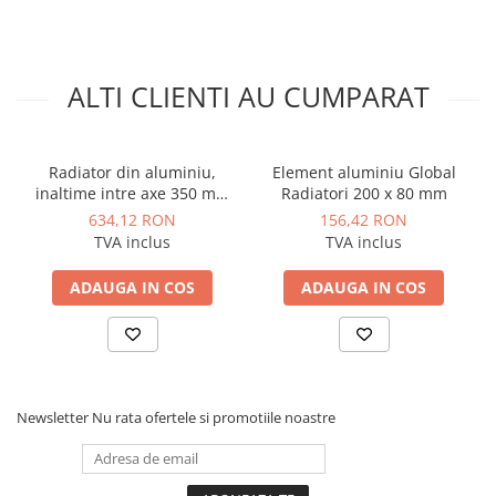
Manometre, presostate si
termostate
Inaltime (mm)
67
Regulatoare electronice
Latime (mm)
80
ALTI CLIENTI AU CUMPARAT
Vane si servomotoare
Interax (mm)
60
Servoregulatoare
Presiune (bar)
6
Termostate pentru ventilo-
Radiator din aluminiu,
Element aluminiu Global
convectori
inaltime intre axe 350 mm
Radiatori 200 x 80 mm
Greutate (Kg)
1.4
117 W, Ferroli PROTEO 450
Ventile termice de amestec
634,12 RON
156,42 RON
TVA inclus
TVA inclus
Volum (L)
0.4
Traductoare
UPS-uri si stabilizatoare de
ADAUGA IN COS
ADAUGA IN COS
Adancime (mm)
95
tensiune
Racord
1"
Ventile liniare
Ventile electromagnetice
Automatizare centrala termica
Newsletter
Nu rata ofertele si promotiile noastre
Termostate aplicatii industriale
Accesorii pentru echipamente