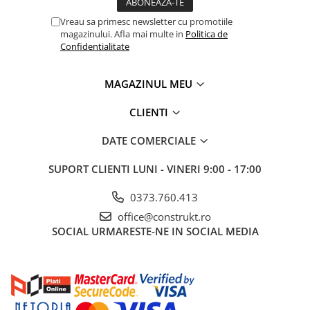
industriale
Vreau sa primesc newsletter cu promotiile
Echipamente pentru tratarea si
magazinului. Afla mai multe in
Politica de
pomparea apei
Confidentialitate
Pompe submersibile
Pompe de suprafata
MAGAZINUL MEU
Pompe pentru piscine
CLIENTI
Motopompe
DATE COMERCIALE
Hidrofoare
Vase de expansiune pentru
SUPORT CLIENTI
LUNI - VINERI 9:00 - 17:00
hidrofor
0373.760.413
Grupuri de pompare apa
office@construkt.ro
Rezervoare apa si accesorii stocare
SOCIAL
URMARESTE-NE IN SOCIAL MEDIA
Echipamente de filtrare si
dedurizare apa
Contoare de apa - Apometre
Camine apometru