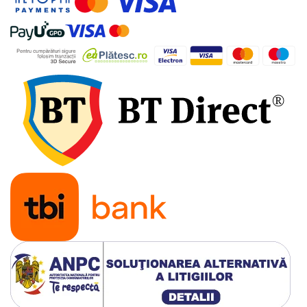
Tevi si accesorii pentru puturi
Obiecte sanitare
Baterii baie
Baterii bucatarie
Baterii bucatarie cu filtru
Clapete de actionare
Rezervoare WC incastrate
Rezervoare WC clasice
Vase WC
Lavoare
Chiuvete bucatarie
Rigole de dus
Sisteme de dus
Mobilier baie
Accesorii baie