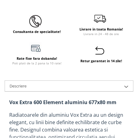
Instant apa calda pe gaz / GPL
Panouri solare si fotovoltaice
Panouri solare cu tuburi vidate
Livrare in toata Romania!
Consultanta de specialitate!
Livrare in 24 - 48 de ore
Panouri solare plane
Pachete complete panouri solare
Echipamente pentru panouri
Rate fixe fara dobanda!
solare
Retur garantat in 14 zile!
Poti plati de la 2 pana la 10 rate!
Panouri solare fotovoltaice
Ventilatie si climatizare
Descriere
Aparate de aer conditionat
Perdele de aer
Vox Extra 600 Element aluminiu 677x80 mm
Ventiloconvectoare si sisteme VRF
Radiatoarele din aluminiu Vox Extra au un design
Chillere
elegant, cu linii bine definite echilibrate de curbe
Rooftop-uri pentru racire si
fine. Designul combina valoarea estetica si
incalzire
functionalitatea, optimizand circulatia aerului,