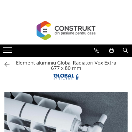
Toate Produsele
Incalzire
Centrale termice
Termoseminee, seminee si sobe
Cazane pe combustibil solid
Element aluminiu Global Radiatori Vox Extra
Cazane pe combustibil gazos/lichid
677 x 80 mm
Termostate de ambient
Aeroterme si destratificatoare de
aer
Radiatoare si convectoare
Incalzire in pardoseala
Panouri radiante si incalzitoare cu
infrarosu