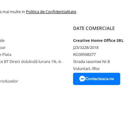
la mai multe in
Politica de Confidentialitate
DATE COMERCIALE
ale
Creative Home Office SRL
par
J23/3228/2018
 Plata
RO39598377
ate BT Direct dobândă lunara 1%, 6-
Strada Iasomiei Nr.8
Voluntari, Ilfov
Contacteaza-ne
Produselor
r