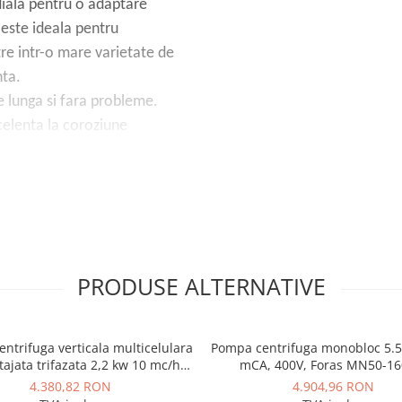
diala pentru o adaptare
este ideala pentru
tre intr-o mare varietate de
nta.
 lunga si fara probleme.
celenta la coroziune
 rotorul din compozit si
re care face ca pompa sa
palete de ghidare.
oamorsare, cu o aspiratie
PRODUSE ALTERNATIVE
 functionare stabila,
nivelul admisiei si poate
ntrifuga verticala multicelulara
Pompa centrifuga monobloc 5.5
tajata trifazata 2,2 kw 10 mc/h
mCA, 400V, Foras MN50-16
 pompa atinge o stare de
ESPA Multi 35 6N
4.380,82 RON
4.904,96 RON