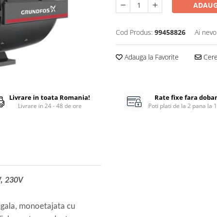
ADAUG
Cod Produs:
99458826
Ai nevo
Adauga la Favorite
Cere 
Livrare in toata Romania!
Rate fixe fara doba
Livrare in 24 - 48 de ore
Poti plati de la 2 pana la 
, 230V
ugala, monoetajata cu