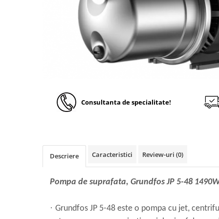
Solutii de curatare si tratare
Schimbatoare de caldura
Pompe de caldura
Contoare energie termica
Sisteme de degivrare
Incalzitoare pe motorina / gaz
Generatoare de abur
Consultanta de specialitate!
Distribuitoare si butelii de
egalizare
Pompe de circulatie si accesorii
Vase de expansiune termice
Caracteristici
Review-uri
(0)
Descriere
Detectoare si regulatoare de gaz si
fum
Pompa de suprafata, Grundfos JP 5-48 1490W
Producere apa calda menajera
Boilere
·
Grundfos JP 5-48 este o pompa cu jet, centrif
Rezervoare de acumulare