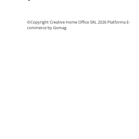
Manometre, presostate si
termostate
Regulatoare electronice
©Copyright Creative Home Office SRL 2026
Platforma E-
Vane si servomotoare
commerce by Gomag
Servoregulatoare
Termostate pentru ventilo-
convectori
Ventile termice de amestec
Traductoare
UPS-uri si stabilizatoare de
tensiune
Ventile liniare
Ventile electromagnetice
Automatizare centrala termica
Termostate aplicatii industriale
Accesorii pentru echipamente