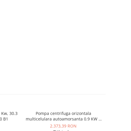
 Kw, 30.3
Pompa centrifuga orizontala
Pompa cent
0 B1
multicelulara autoamorsanta 0.9 KW 7
mCA, 
mc/h ESPA Aspri 25 4M
2.373,39 RON