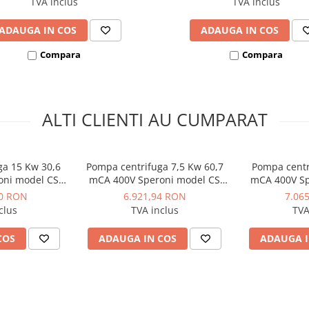
TVA inclus
TVA inclus
care opreste imediat
ADAUGA IN COS
ADAUGA IN COS
lmenti cu bile
Compara
Compara
ntru a asigura o
ALTI CLIENTI AU CUMPARAT
mat
pa
ga 15 Kw 30,6
Pompa centrifuga 7,5 Kw 60,7
Pompa centr
oni model CS
mCA 400V Speroni model CS
mCA 400V Sp
0 C
32-200 A
40
10 RON
6.921,94 RON
7.06
ric
clus
TVA inclus
TVA
COS
ADAUGA IN COS
ADAUGA I