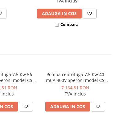
TVA inclus
ADAUGA IN COS
AD
Compara
ifuga 7,5 Kw 56
Pompa centrifuga 7,5 Kw 40
Pompa cen
eroni model CS
mCA 400V Speroni model CS
mCA 400V
-200 A
50-160 A
5,51 RON
7.164,81 RON
6.
 inclus
TVA inclus
N COS
ADAUGA IN COS
ADAUG