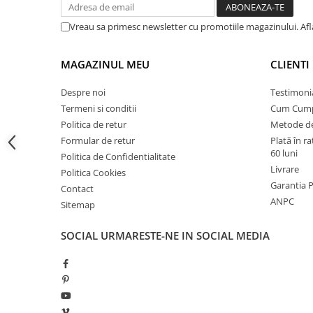
Debit nominal (m³/h):
5
Instalatii de gaz
Tevi PEHD gaz
Vreau sa primesc newsletter cu promotiile magazinului. Af
Putere (W):
1490
Fitinguri gaz
MAGAZINUL MEU
CLIENTI
Vane de gaz si robineti
Adancime maxima de aspiratie (m):
8 m
Aparate sudura si dispozitive gaz
Despre noi
Testimoni
Termeni si conditii
Cum Cum
Debit maxim:
5
Izolatii tehnice
Politica de retur
Metode de
Izolatii pentru aer conditionat
Formular de retur
Plată în r
Inaltime nominala de refulare (m):
48m
Izolatii pentru sisteme solare
60 luni
Politica de Confidentialitate
Livrare
Politica Cookies
Izolatii pentru tevi si conducte
Garantia 
Presiune maxima:
6 ba
Contact
Polistiren expandat
ANPC
Sitemap
Vata minerala bazaltica
SOCIAL
URMARESTE-NE IN SOCIAL MEDIA
Automatizari si elemente de
automatizare
Automatizari panouri solare
Grupuri de circulatie