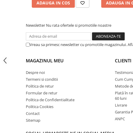
ADAUGA IN COS
ADAUGA IN 
Instalatii de gaz
Tevi PEHD gaz
Fitinguri gaz
Newsletter
Nu rata ofertele si promotiile noastre
Vane de gaz si robineti
Aparate sudura si dispozitive gaz
Vreau sa primesc newsletter cu promotiile magazinului. Af
Izolatii tehnice
Izolatii pentru aer conditionat
MAGAZINUL MEU
CLIENTI
Izolatii pentru sisteme solare
Despre noi
Testimoni
Izolatii pentru tevi si conducte
Termeni si conditii
Cum Cum
Polistiren expandat
Politica de retur
Metode de
Vata minerala bazaltica
Formular de retur
Plată în r
60 luni
Politica de Confidentialitate
Automatizari si elemente de
Livrare
Politica Cookies
automatizare
Garantia 
Contact
Automatizari panouri solare
ANPC
Sitemap
Grupuri de circulatie