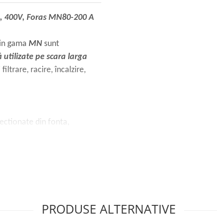
, 400V, Foras MN80-200 A
din gama
MN
sunt
i utilizate pe scara larga
iltrare, racire, încalzire,
ectionate din fonta,
ansarea mecanica din
idabil;
0°C;
PRODUSE ALTERNATIVE