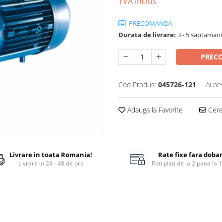
TVA inclus
PRECOMANDA
Durata de livrare:
3 - 5 saptamani
PREC
Cod Produs:
045726-121
Ai ne
Adauga la Favorite
Cere 
Livrare in toata Romania!
Rate fixe fara doba
Livrare in 24 - 48 de ore
Poti plati de la 2 pana la 