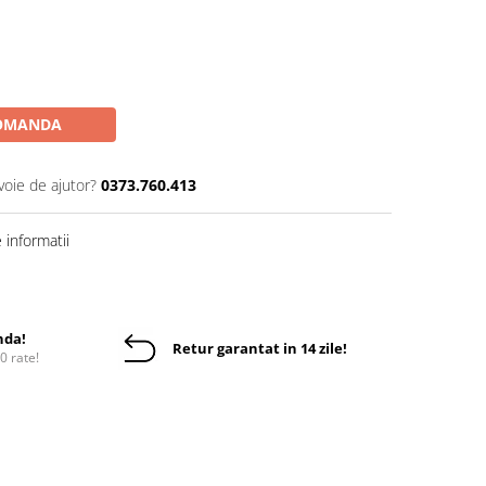
OMANDA
voie de ajutor?
0373.760.413
informatii
nda!
Retur garantat in 14 zile!
10 rate!