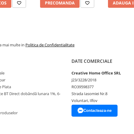
COS
PRECOMANDA
ADAUGA I
la mai multe in
Politica de Confidentialitate
DATE COMERCIALE
ale
Creative Home Office SRL
par
J23/3228/2018
 Plata
RO39598377
ate BT Direct dobândă lunara 1%, 6-
Strada Iasomiei Nr.8
Voluntari, Ilfov
Contacteaza-ne
Produselor