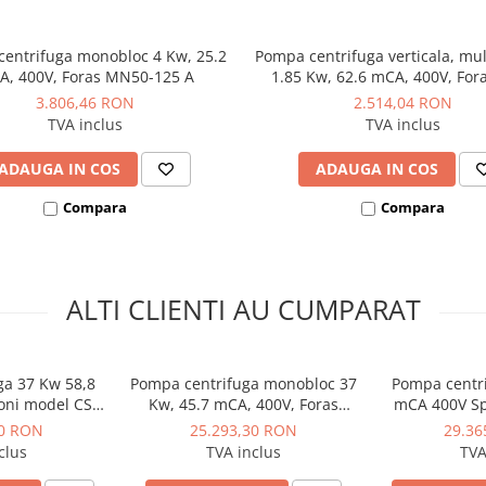
entrifuga monobloc 4 Kw, 25.2
Pompa centrifuga verticala, mul
A, 400V, Foras MN50-125 A
1.85 Kw, 62.6 mCA, 400V, Fora
250/5 T
3.806,46 RON
2.514,04 RON
TVA inclus
TVA inclus
ADAUGA IN COS
ADAUGA IN COS
Compara
Compara
ALTI CLIENTI AU CUMPARAT
ga 37 Kw 58,8
Pompa centrifuga monobloc 37
Pompa centri
oni model CS
Kw, 45.7 mCA, 400V, Foras
mCA 400V Sp
0 A
MN100-160 A
80
00 RON
25.293,30 RON
29.36
clus
TVA inclus
TVA