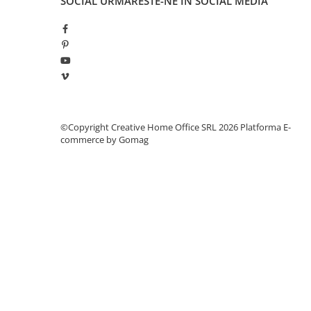
SOCIAL
URMARESTE-NE IN SOCIAL MEDIA
Manometre, presostate si
termostate
Regulatoare electronice
Vane si servomotoare
Servoregulatoare
Termostate pentru ventilo-
convectori
©Copyright Creative Home Office SRL 2026
Platforma E-
Ventile termice de amestec
commerce by Gomag
Traductoare
UPS-uri si stabilizatoare de
tensiune
Ventile liniare
Ventile electromagnetice
Automatizare centrala termica
Termostate aplicatii industriale
Accesorii pentru echipamente