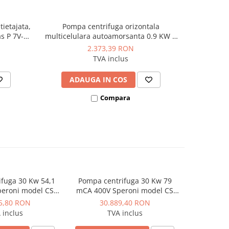
tietajata,
Pompa centrifuga orizontala
Pompa cent
s P 7V-
multicelulara autoamorsanta 0.9 KW 7
mCA, 
mc/h ESPA Aspri 25 4M
2.373,39 RON
TVA inclus
ADAUGA IN COS
AD
Compara
fuga 30 Kw 54,1
Pompa centrifuga 30 Kw 79
eroni model CS
mCA 400V Speroni model CS
-200 B
65-250 B
5,80 RON
30.889,40 RON
 inclus
TVA inclus