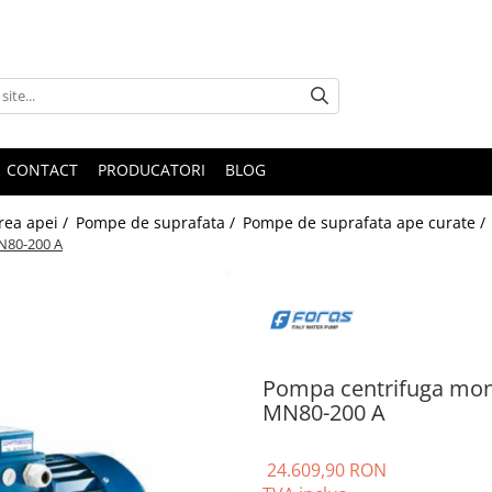
CONTACT
PRODUCATORI
BLOG
rea apei /
Pompe de suprafata /
Pompe de suprafata ape curate /
N80-200 A
Pompa centrifuga mon
MN80-200 A
24.609,90 RON