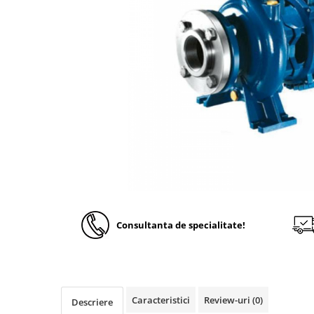
Solutii de curatare si tratare
Schimbatoare de caldura
Pompe de caldura
Contoare energie termica
Sisteme de degivrare
Incalzitoare pe motorina / gaz
Generatoare de abur
Distribuitoare si butelii de
egalizare
Pompe de circulatie si accesorii
Vase de expansiune termice
Consultanta de specialitate!
Detectoare si regulatoare de gaz si
fum
Producere apa calda menajera
Boilere
Caracteristici
Review-uri
(0)
Descriere
Rezervoare de acumulare