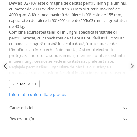
DeWalt D27107 este o mașină de debitat pentru lemn și aluminiu,
cu motor de 2000 W, disc de 305x30 mm și turație maximă de
4000 rpm. Adâncimea maximă de tăiere la 90° este de 155 mm,
capacitatea de tăiere la 90°/90° este de 205x63 mm, iar greutatea
de 40 kg.
Combină acuratețea tăierilor în unghi, specifică ferăstraielor
pentru retezat, cu capacitatea de tăiere a unui ferăstrău circular
cu banc - o singură mașină în locul a două, într-un atelier de
tâmplărie sau într-o echipă de montaj. Sistemul electronic
protejează motorul la suprasarcină și menține turația constantă
în tăieri lungi, ceea ce se vede în calitatea suprafeței tăiate.
Reglajele permit tăieri unghiulare de până la 48° stânga și
dreapta, iar roțile transformă cadrul în cărucior pentru transport
pe șantier.
Specificații tehnice
VEZI MAI MULT
Putere nominală: 2000 W
Informatii conformitate produs
Tensiune de alimentare: 230 V
Turație maximă: 4000 rpm
Caracteristici
Dimensiuni disc: 305 x 30 mm
Adâncime maximă de tăiere la 90°: 155 mm
Review-uri
(0)
Capacitate de tăiere la 90°/90° (l x h): 205x63 mm
Capacitate de tăiere la 90°/45° (l x h): 160x63 mm
Capacitate de tăiere la 45°/90° (l x h): 205x50 mm