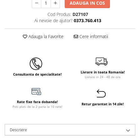
ADAUGA IN COS
Cod Produs:
D27107
Ai nevoie de ajutor?
0373.760.413
Adauga la Favorite
Cere informatii
Livrare in toata Romania!
Consultanta de specialitate!
Livrare in 24 - 48 de ore
Rate fixe fara dobanda!
Retur garantat in 14 zile!
Poti plati de la 2 pana la 10 rate!
Descriere