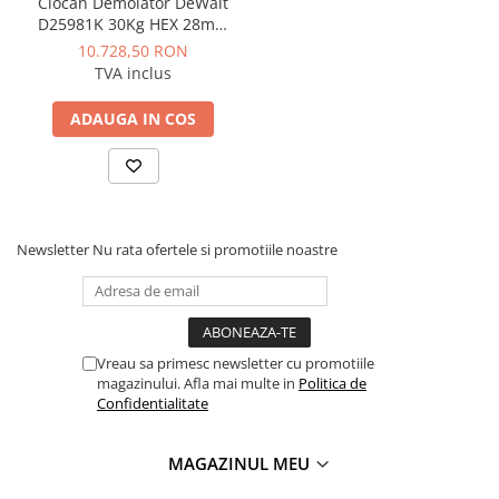
Ciocan Demolator DeWalt
D25981K 30Kg HEX 28mm
2100W 62J AVC
10.728,50 RON
TVA inclus
ADAUGA IN COS
Newsletter
Nu rata ofertele si promotiile noastre
Vreau sa primesc newsletter cu promotiile
magazinului. Afla mai multe in
Politica de
Confidentialitate
MAGAZINUL MEU