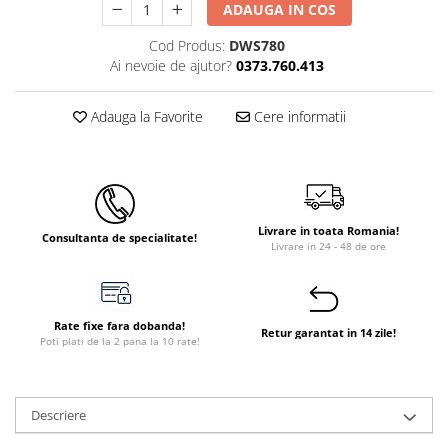
ADAUGA IN COS
Cod Produs:
DWS780
Ai nevoie de ajutor?
0373.760.413
Adauga la Favorite
Cere informatii
Livrare in toata Romania!
Consultanta de specialitate!
Livrare in 24 - 48 de ore
Rate fixe fara dobanda!
Retur garantat in 14 zile!
Poti plati de la 2 pana la 10 rate!
Descriere