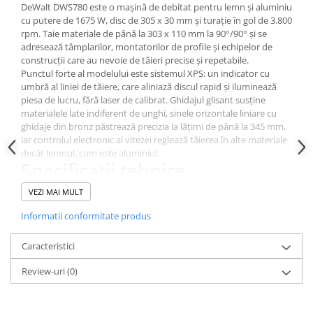
DeWalt DWS780 este o mașină de debitat pentru lemn și aluminiu
cu putere de 1675 W, disc de 305 x 30 mm și turație în gol de 3.800
rpm. Taie materiale de până la 303 x 110 mm la 90°/90° și se
adresează tâmplarilor, montatorilor de profile și echipelor de
construcții care au nevoie de tăieri precise și repetabile.
Punctul forte al modelului este sistemul XPS: un indicator cu
umbră al liniei de tăiere, care aliniază discul rapid și iluminează
piesa de lucru, fără laser de calibrat. Ghidajul glisant susține
materialele late indiferent de unghi, sinele orizontale liniare cu
ghidaje din bronz păstrează precizia la lățimi de până la 345 mm,
iar controlul electronic al vitezei reglează tăierea în alte materiale
decât lemnul, cum este aluminiul.
Specificații tehnice
Putere nominală: 1675 W
VEZI MAI MULT
Dimensiuni disc: 305 x 30 mm
Turație în gol: 3.800 rpm
Informatii conformitate produs
Capacitate de tăiere la 90°/90°: 303 x 110 mm
Capacitate de tăiere la 45°/45°: 244 x 58 mm
Caracteristici
Capacitate de tăiere la 45°/90°: 211 x 112 mm
Capacitate de tăiere la 90°/45°: 330 x 45 mm
Review-uri
(0)
Capacitate de înclinare: 49°
Unghi de tăiere: până la 50°, respectiv 60° (stânga/dreapta)
Tensiune de alimentare: 230 V