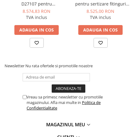
reglarea adâncimii de tăiere
D27107 pentru
pentru sertizare fitinguri
De reținut
lemn/aluminiu 2000W
Rothenberger ROMAX AC
8.574,83 RON
8.525,00 RON
305x30mm
ECO Set SV 15-22-28 mm
TVA inclus
TVA inclus
Cântărește 24,8 kg - transportabilă pe șantier, dar nu este o
sculă ușoară
Necesită alimentare la rețea de 230 V; nu funcționează pe
ADAUGA IN COS
ADAUGA IN COS
acumulator
Newsletter
Nu rata ofertele si promotiile noastre
Vreau sa primesc newsletter cu promotiile
magazinului. Afla mai multe in
Politica de
Confidentialitate
MAGAZINUL MEU
CLIENTI