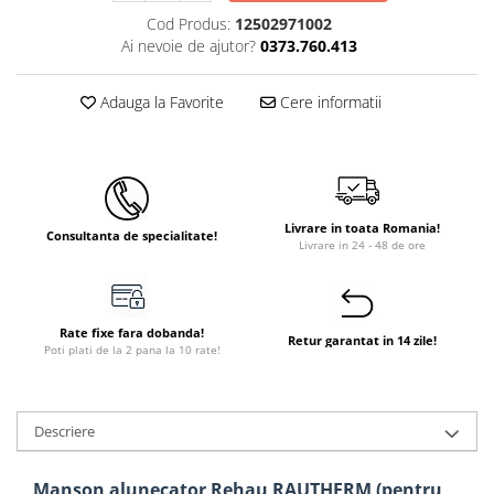
Cod Produs:
12502971002
Ai nevoie de ajutor?
0373.760.413
Adauga la Favorite
Cere informatii
Livrare in toata Romania!
Consultanta de specialitate!
Livrare in 24 - 48 de ore
Rate fixe fara dobanda!
Retur garantat in 14 zile!
Poti plati de la 2 pana la 10 rate!
Descriere
Manson alunecator Rehau RAUTHERM (pentru