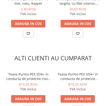
mm, rosu, Rayper
largita, cu filet interior,
16x1/2 tol, alama, Rayper
2,40 RON
20,09 RON
TVA inclus
TVA inclus
ADAUGA IN COS
ADAUGA IN COS
ALTI CLIENTI AU CUMPARAT
Teava Purmo PEX SD4+ in
Teava Purmo PEX SD4+ in
conducta de protectie rosie,
conducta de protectie
16x2 mm, colac 100 m
albastra, 16x2 mm, colac
819,25 RON
819,25 RON
100 m
TVA inclus
TVA inclus
ADAUGA IN COS
ADAUGA IN COS