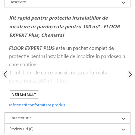
Descriere
Dulapuri pentru climatizare
Unitati motocondensante
Kit rapid pentru protectia instalatiilor de
Sisteme evaporative de climatizare
incalzire in pardoseala pentru 100 m2 - FLOOR
Ventilatoare pentru baie
EXPERT Plus, Chemstal
Ventilatoare pentru tubulatura
FLOOR EXPERT PLUS
este un pachet complet de
Filtrare si odorizare aer
protectie pentru instalatiile de incalzire in pardoseala
Recuperatoare de caldura
care contine:
Accesorii echipamente de
1. Inhibitor de coroziune si crusta cu formula
ventilatie si climatizare
concentrata, 500ml - 1 buc
Instalatii de apa si canalizare
2. Concentrat lichid anti-alga BioReduct cu formula
Alimentare cu apa
VEZI MAI MULT
concentrata, 500ml - 1 buc
Canalizare interioara
Informatii conformitate produs
Canalizare exterioara
*Flacoanele produselor contin un dispozitiv de
Caracteristici
Canalizare pluviala
dozare care permite incarcarea rapida si usoara a
Review-uri
(0)
Distributie apa
solutiilor in circuit.