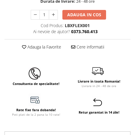
Durata de livrare:
24 - 48 ore
Instant apa calda pe gaz / GPL
ADAUGA IN COS
Panouri solare si fotovoltaice
Panouri solare cu tuburi vidate
Cod Produs:
LBXFLEX001
Ai nevoie de ajutor?
0373.760.413
Panouri solare plane
Pachete complete panouri solare
Adauga la Favorite
Cere informatii
Echipamente pentru panouri
solare
Panouri solare fotovoltaice
Ventilatie si climatizare
Livrare in toata Romania!
Consultanta de specialitate!
Aparate de aer conditionat
Livrare in 24 - 48 de ore
Perdele de aer
Ventiloconvectoare si sisteme VRF
Rate fixe fara dobanda!
Retur garantat in 14 zile!
Chillere
Poti plati de la 2 pana la 10 rate!
Rooftop-uri pentru racire si
incalzire