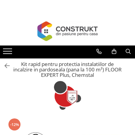
Toate Produsele
Incalzire
Centrale termice
Termoseminee, seminee si sobe
Cazane pe combustibil solid
Kit rapid pentru protectia instalatiilor de
Cazane pe combustibil gazos/lichid
incalzire in pardoseala (pana la 100 m²) FLOOR
EXPERT Plus, Chemstal
Termostate de ambient
Aeroterme si destratificatoare de
aer
Radiatoare si convectoare
Incalzire in pardoseala
Panouri radiante si incalzitoare cu
-12%
infrarosu