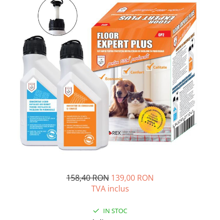
Solutii de curatare si tratare
Schimbatoare de caldura
Pompe de caldura
Contoare energie termica
Sisteme de degivrare
Incalzitoare pe motorina / gaz
Generatoare de abur
Distribuitoare si butelii de
egalizare
Pompe de circulatie si accesorii
Vase de expansiune termice
Detectoare si regulatoare de gaz si
fum
158,40 RON
139,00 RON
TVA inclus
Producere apa calda menajera
Boilere
IN STOC
Rezervoare de acumulare