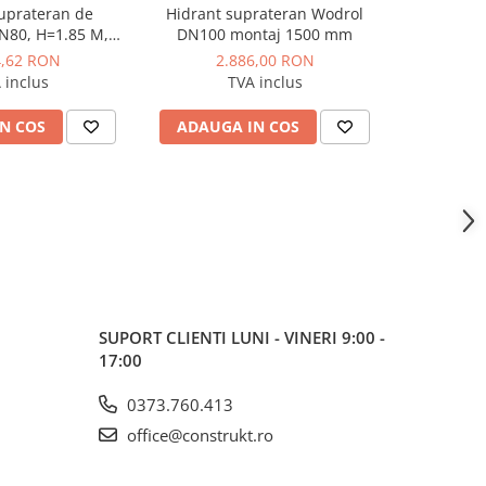
uprateran de
Hidrant suprateran Wodrol
Hidran
N80, H=1.85 M,
DN100 montaj 1500 mm
incendiu
 neretezabila 2
construc
4,62 RON
2.886,00 RON
2.
i tip B, RWN
racor
 inclus
TVA inclus
N COS
ADAUGA IN COS
ADAUG
SUPORT CLIENTI
LUNI - VINERI 9:00 -
17:00
0373.760.413
office@construkt.ro