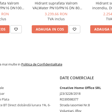
fata Valrom
Hidrant suprafata Valrom
Hidrant s
/PN16 DN100
VALWater PN10/PN16 DN 80
incendiu, D
nghet=1250
antieruptie Hinghet=1250
constructie
8 RON
3.239,66 RON
2.25
racordur
clus
TVA inclus
TVA
 cu autodrenaj la
COS
ADAUGA IN COS
ADAUGA I
-EN 1074-6:2009, PN-EN
eziduale din corpul
oatare pe timp de iarnă
la mai multe in
Politica de Confidentialitate
a pulbere, rezistentă la
are exterioară
DATE COMERCIALE
anizată cu cauciuc EPDM și
urgeri și frecvența
ale
Creative Home Office SRL
par
J23/3228/2018
dul cu flanșă conform PN-
 Plata
RO39598377
nstalațiile deja montate
ate BT Direct dobândă lunara 1%, 6-
Strada Iasomiei Nr.8
re de 50 Nm permite
Voluntari, Ilfov