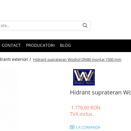
CONTACT
PRODUCATORI
BLOG
dranti exteriori /
Hidrant suprateran Wodrol DN80 montaj 1500 mm
Hidrant suprateran W
1.778,00 RON
TVA inclus
LA COMANDA