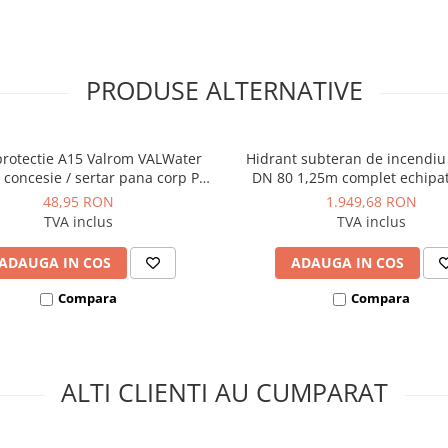
ung, cu întreținere
 cauciuc EPDM asigură
iunea nominală de PN 10/16
rbane.
PRODUSE ALTERNATIVE
84:2009
protectie A15 Valrom VALWater
Hidrant subteran de incendiu
 concesie / sertar pana corp PP
DN 80 1,25m complet echipat
capac PP albastru
PEHD si cot)
48,95 RON
1.949,68 RON
TVA inclus
TVA inclus
ADAUGA IN COS
ADAUGA IN COS
m
Compara
Compara
ALTI CLIENTI AU CUMPARAT
DM
ivă
stentă la UV