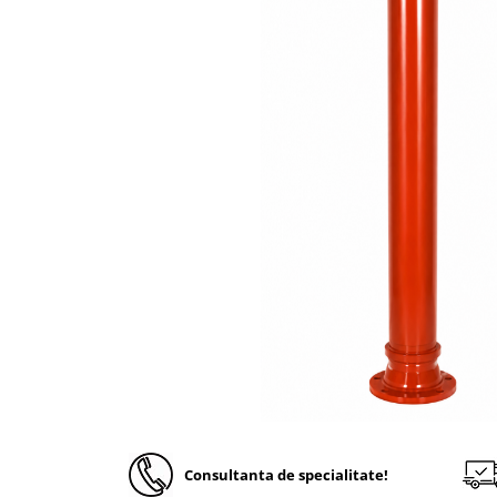
Solutii de curatare si tratare
Schimbatoare de caldura
Pompe de caldura
Contoare energie termica
Sisteme de degivrare
Incalzitoare pe motorina / gaz
Generatoare de abur
Distribuitoare si butelii de
egalizare
Pompe de circulatie si accesorii
Vase de expansiune termice
Detectoare si regulatoare de gaz si
fum
Producere apa calda menajera
Boilere
Consultanta de specialitate!
Rezervoare de acumulare