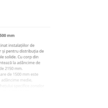
1500 mm
at instalațiilor de
 și pentru distribuția de
le solide. Cu corp din
ontează la adâncime de
 de 2150 mm.
pare de 1500 mm este
a adâncime medie,
hețului specifice zonelor
PN-EN 14384:2009 privind
tru hidranții supraterani.
area prin O-ringuri