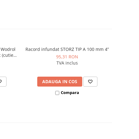
 Wodrol
Racord infundat STORZ TIP A 100 mm 4”
Hidrant 
 (cutie
PN10
95,31 RON
TVA inclus
ADAUGA IN COS
AD
Compara