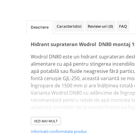
Instant apa calda pe gaz / GPL
Panouri solare si fotovoltaice
Panouri solare cu tuburi vidate
Caracteristici
Review-uri
(0)
FAQ
Descriere
Panouri solare plane
Pachete complete panouri solare
Hidrant suprateran Wodrol DN80 montaj 
Echipamente pentru panouri
Wodrol DN80 este un hidrant suprateran destin
solare
alimentare cu apă pentru stingerea incendiilor
Panouri solare fotovoltaice
apă potabilă sau fluide neagresive fără particu
Ventilatie si climatizare
fontă cenușie GJL-250, această variantă se m
îngropare de 1500 mm și are înălțimea totală
Aparate de aer conditionat
Varianta Wodrol DN80 cu adâncime de îngro
Perdele de aer
recomandată pentru rețele de apă montate l
Ventiloconvectoare si sisteme VRF
adaptată cerințelor de protecție împotriva îng
Chillere
cu ierni reci. Hidrantul respectă standardul 
execuția, cerințele și metodele de testare pen
VEZI MAI MULT
Rooftop-uri pentru racire si
Mandrina laminată din oțel inoxidabil și etanș
incalzire
Informatii conformitate produs