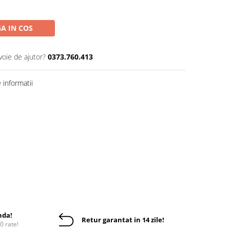
A IN COS
voie de ajutor?
0373.760.413
informatii
nda!
Retur garantat in 14 zile!
10 rate!